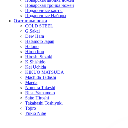
Поварская двойка ножей
Поварская тройка ножей
Подарочные карты
Подарочные Наборы
Охотничьи ножи
COLD STEEL
G.Sakai
Dew Hara
Hatamoto Japan
Hatono
Hiroo Itou
Hiroshi Suzuki
K.Shishido
Kei Uchida
KIKUO MATSUDA
Machida Tadashi
Maeda
Nomura Takeshi
Ritsu Yamamoto
Saito Hiroshi
Takahashi Toshiyuki
Tojiro
Yukio Nibe