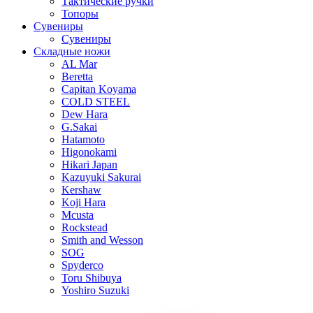
Тактические ручки
Топоры
Сувениры
Сувениры
Складные ножи
AL Mar
Beretta
Capitan Koyama
COLD STEEL
Dew Hara
G.Sakai
Hatamoto
Higonokami
Hikari Japan
Kazuyuki Sakurai
Kershaw
Koji Hara
Mcusta
Rockstead
Smith and Wesson
SOG
Spyderco
Toru Shibuya
Yoshiro Suzuki