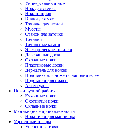
Универсальный нож
Нож для стейка
Нож топорик
Вилки для мяса
Точилка для ножей
Мусаты
Станок для заточки
Точилки
Точильные камни
Электрические точилки
Деревянные доски
Складные ножи
Пластиковые доски
Держатель для ножей
Подставка для ножей с наполнителем
Подставки для ножей
Аксессуары
Ножи ручной работы
Кухонные ножи
Охотничьи ножи
Складные ножи
Маникюрные принадлежности
Ножнички для маникюра
Уцененные товары
Уцененные товары