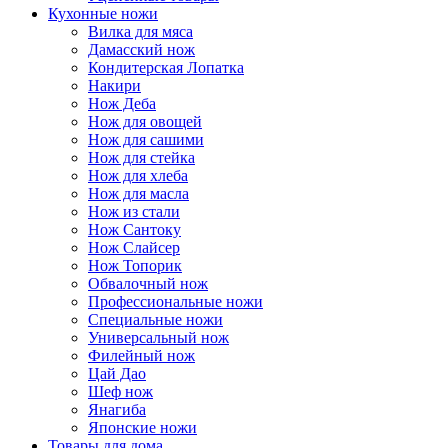
Кухонные ножи
Вилка для мяса
Дамасский нож
Кондитерская Лопатка
Накири
Нож Деба
Нож для овощей
Нож для сашими
Нож для стейка
Нож для хлеба
Нож для масла
Нож из стали
Нож Сантоку
Нож Слайсер
Нож Топорик
Обвалочный нож
Профессиональные ножи
Специальные ножи
Универсальный нож
Филейный нож
Цай Дао
Шеф нож
Янагиба
Японские ножи
Товары для дома