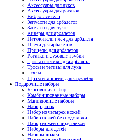
Аксессуары для луков
Аксессуары для рогаток
Виброгасители
Запчасти для арбалетов
Запчасти для луков
Киверы для арбалетов
Натяжители плеч для арбалета
Плечи для арбалетов
Прицелы для арбалетов
Рогатки и духовые трубки
Тросы и тетивы для арбалета
Тросы и тетивы для лука
Чехлы
Щиты и мишени для стрельбы
Подарочные наборы
Благовония наборы
Комбинированные наборы
Маникюрные наборы
Набор досок
Набор из четырех ножей
Набор ножей без подставки
Набор ножей с подставкой
Наборы для детей
Наборы ножей