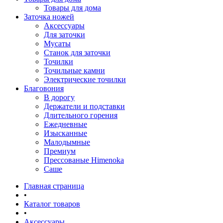
Товары для дома
Заточка ножей
Аксессуары
Для заточки
Мусаты
Станок для заточки
Точилки
Точильные камни
Электрические точилки
Благовония
В дорогу
Держатели и подставки
Длительного горения
Ежедневные
Изысканные
Малодымные
Премиум
Прессованые Himenoka
Саше
Главная страница
•
Каталог товаров
•
Аксессуары