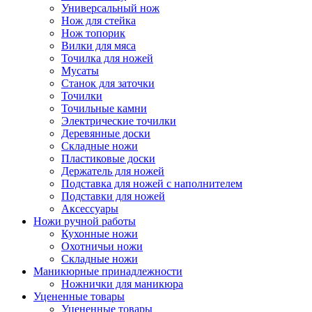
Универсальный нож
Нож для стейка
Нож топорик
Вилки для мяса
Точилка для ножей
Мусаты
Станок для заточки
Точилки
Точильные камни
Электрические точилки
Деревянные доски
Складные ножи
Пластиковые доски
Держатель для ножей
Подставка для ножей с наполнителем
Подставки для ножей
Аксессуары
Ножи ручной работы
Кухонные ножи
Охотничьи ножи
Складные ножи
Маникюрные принадлежности
Ножнички для маникюра
Уцененные товары
Уцененные товары