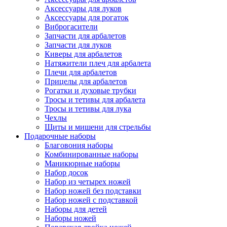
Аксессуары для луков
Аксессуары для рогаток
Виброгасители
Запчасти для арбалетов
Запчасти для луков
Киверы для арбалетов
Натяжители плеч для арбалета
Плечи для арбалетов
Прицелы для арбалетов
Рогатки и духовые трубки
Тросы и тетивы для арбалета
Тросы и тетивы для лука
Чехлы
Щиты и мишени для стрельбы
Подарочные наборы
Благовония наборы
Комбинированные наборы
Маникюрные наборы
Набор досок
Набор из четырех ножей
Набор ножей без подставки
Набор ножей с подставкой
Наборы для детей
Наборы ножей