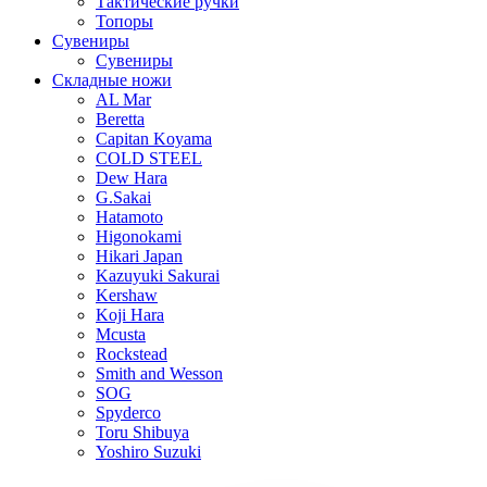
Тактические ручки
Топоры
Сувениры
Сувениры
Складные ножи
AL Mar
Beretta
Capitan Koyama
COLD STEEL
Dew Hara
G.Sakai
Hatamoto
Higonokami
Hikari Japan
Kazuyuki Sakurai
Kershaw
Koji Hara
Mcusta
Rockstead
Smith and Wesson
SOG
Spyderco
Toru Shibuya
Yoshiro Suzuki