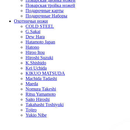
Поварская двойка ножей
Поварская тройка ножей
Подарочные карты
Подарочные Наборы
Охотничьи ножи
COLD STEEL
G.Sakai
Dew Hara
Hatamoto Japan
Hatono
Hiroo Itou
Hiroshi Suzuki
K.Shishido
Kei Uchida
KIKUO MATSUDA
Machida Tadashi
Maeda
Nomura Takeshi
Ritsu Yamamoto
Saito Hiroshi
Takahashi Toshiyuki
Tojiro
Yukio Nibe