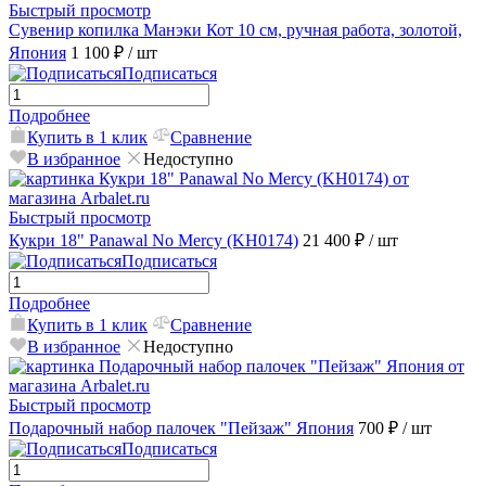
Быстрый просмотр
Сувенир копилка Манэки Кот 10 см, ручная работа, золотой,
Япония
1 100 ₽
/ шт
Подписаться
Подробнее
Купить в 1 клик
Сравнение
В избранное
Недоступно
Быстрый просмотр
Кукри 18" Panawal No Mercy (KH0174)
21 400 ₽
/ шт
Подписаться
Подробнее
Купить в 1 клик
Сравнение
В избранное
Недоступно
Быстрый просмотр
Подарочный набор палочек "Пейзаж" Япония
700 ₽
/ шт
Подписаться