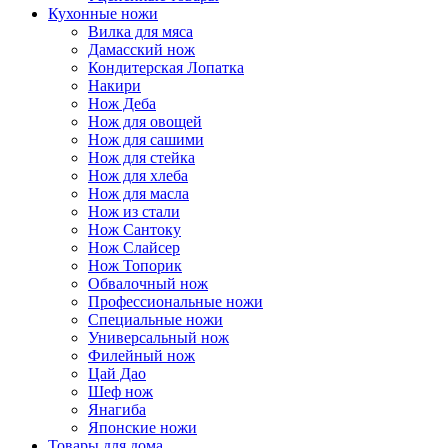
Кухонные ножи
Вилка для мяса
Дамасский нож
Кондитерская Лопатка
Накири
Нож Деба
Нож для овощей
Нож для сашими
Нож для стейка
Нож для хлеба
Нож для масла
Нож из стали
Нож Сантоку
Нож Слайсер
Нож Топорик
Обвалочный нож
Профессиональные ножи
Специальные ножи
Универсальный нож
Филейный нож
Цай Дао
Шеф нож
Янагиба
Японские ножи
Товары для дома