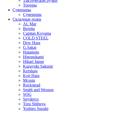
Тактические ручки
Топоры
Сувениры
Сувениры
Складные ножи
AL Mar
Beretta
Capitan Koyama
COLD STEEL
Dew Hara
G.Sakai
Hatamoto
Higonokami
Hikari Japan
Kazuyuki Sakurai
Kershaw
Koji Hara
Mcusta
Rockstead
Smith and Wesson
SOG
Spyderco
Toru Shibuya
Yoshiro Suzuki