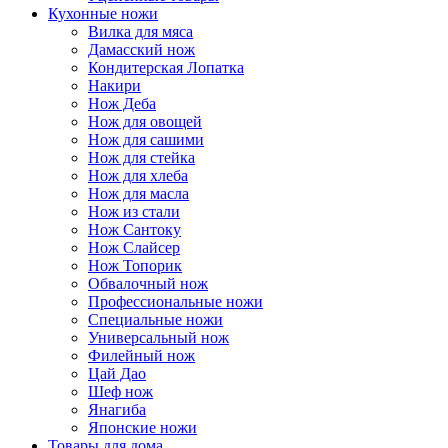
Кухонные ножи
Вилка для мяса
Дамасский нож
Кондитерская Лопатка
Накири
Нож Деба
Нож для овощей
Нож для сашими
Нож для стейка
Нож для хлеба
Нож для масла
Нож из стали
Нож Сантоку
Нож Слайсер
Нож Топорик
Обвалочный нож
Профессиональные ножи
Специальные ножи
Универсальный нож
Филейный нож
Цай Дао
Шеф нож
Янагиба
Японские ножи
Товары для дома