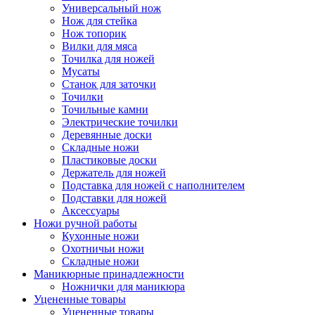
Универсальный нож
Нож для стейка
Нож топорик
Вилки для мяса
Точилка для ножей
Мусаты
Станок для заточки
Точилки
Точильные камни
Электрические точилки
Деревянные доски
Складные ножи
Пластиковые доски
Держатель для ножей
Подставка для ножей с наполнителем
Подставки для ножей
Аксессуары
Ножи ручной работы
Кухонные ножи
Охотничьи ножи
Складные ножи
Маникюрные принадлежности
Ножнички для маникюра
Уцененные товары
Уцененные товары