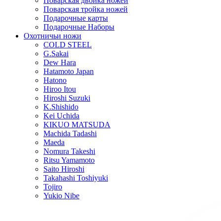
Поварская двойка ножей
Поварская тройка ножей
Подарочные карты
Подарочные Наборы
Охотничьи ножи
COLD STEEL
G.Sakai
Dew Hara
Hatamoto Japan
Hatono
Hiroo Itou
Hiroshi Suzuki
K.Shishido
Kei Uchida
KIKUO MATSUDA
Machida Tadashi
Maeda
Nomura Takeshi
Ritsu Yamamoto
Saito Hiroshi
Takahashi Toshiyuki
Tojiro
Yukio Nibe