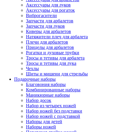
Аксессуары для луков
Аксессуары для рогаток
Виброгасители
Запчасти для арбалетов
Запчасти для луков
Киверы для арбалетов
Натяжители плеч для арбалета
Плечи для арбалетов
Прицелы для арбалетов
Рогатки и духовые трубки
Тросы и тетивы для арбалета
Тросы и тетивы для лука
Чехлы
Щиты и мишени для стрельбы
Подарочные наборы
Благовония наборы
Комбинированные наборы
Маникюрные наборы
Набор досок
Набор из четырех ножей
Набор ножей без подставки
Набор ножей с подставкой
Наборы для детей
Наборы ножей