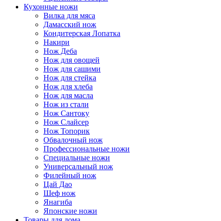
Кухонные ножи
Вилка для мяса
Дамасский нож
Кондитерская Лопатка
Накири
Нож Деба
Нож для овощей
Нож для сашими
Нож для стейка
Нож для хлеба
Нож для масла
Нож из стали
Нож Сантоку
Нож Слайсер
Нож Топорик
Обвалочный нож
Профессиональные ножи
Специальные ножи
Универсальный нож
Филейный нож
Цай Дао
Шеф нож
Янагиба
Японские ножи
Товары для дома