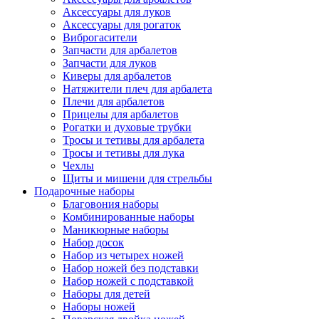
Аксессуары для луков
Аксессуары для рогаток
Виброгасители
Запчасти для арбалетов
Запчасти для луков
Киверы для арбалетов
Натяжители плеч для арбалета
Плечи для арбалетов
Прицелы для арбалетов
Рогатки и духовые трубки
Тросы и тетивы для арбалета
Тросы и тетивы для лука
Чехлы
Щиты и мишени для стрельбы
Подарочные наборы
Благовония наборы
Комбинированные наборы
Маникюрные наборы
Набор досок
Набор из четырех ножей
Набор ножей без подставки
Набор ножей с подставкой
Наборы для детей
Наборы ножей