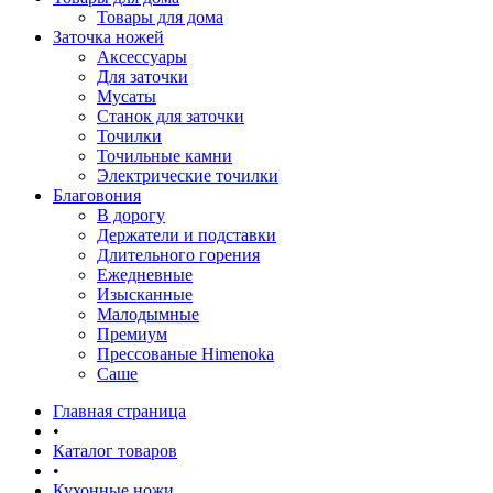
Товары для дома
Заточка ножей
Аксессуары
Для заточки
Мусаты
Станок для заточки
Точилки
Точильные камни
Электрические точилки
Благовония
В дорогу
Держатели и подставки
Длительного горения
Ежедневные
Изысканные
Малодымные
Премиум
Прессованые Himenoka
Саше
Главная страница
•
Каталог товаров
•
Кухонные ножи