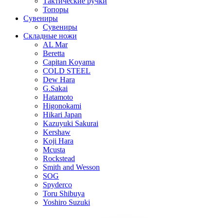
Тактические ручки
Топоры
Сувениры
Сувениры
Складные ножи
AL Mar
Beretta
Capitan Koyama
COLD STEEL
Dew Hara
G.Sakai
Hatamoto
Higonokami
Hikari Japan
Kazuyuki Sakurai
Kershaw
Koji Hara
Mcusta
Rockstead
Smith and Wesson
SOG
Spyderco
Toru Shibuya
Yoshiro Suzuki