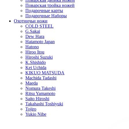
Поварская двойка ножей
Поварская тройка ножей
Подарочные карты
Подарочные Наборы
Охотничьи ножи
COLD STEEL
G.Sakai
Dew Hara
Hatamoto Japan
Hatono
Hiroo Itou
Hiroshi Suzuki
K.Shishido
Kei Uchida
KIKUO MATSUDA
Machida Tadashi
Maeda
Nomura Takeshi
Ritsu Yamamoto
Saito Hiroshi
Takahashi Toshiyuki
Tojiro
Yukio Nibe