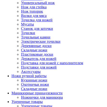
Универсальный нож
Нож для стейка
Нож топорик
Вилки для мяса
Точилка для ножей
Мусаты
Станок для заточки
Точилки
Точильные камни
Электрические точилки
Деревянные доски
Складные ножи
Пластиковые доски
Держатель для ножей
Подставка для ножей с наполнителем
Подставки для ножей
Аксессуары
Ножи ручной работы
Кухонные ножи
Охотничьи ножи
Складные ножи
Маникюрные принадлежности
Ножнички для маникюра
Уцененные товары
Уцененные товары