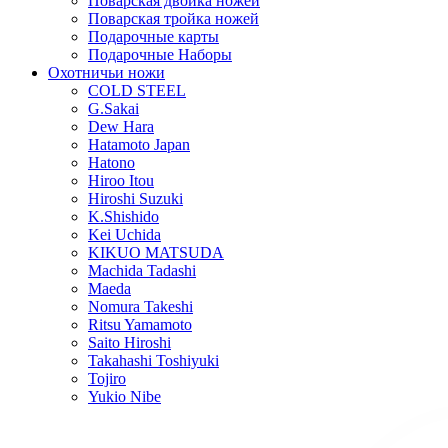
Поварская двойка ножей
Поварская тройка ножей
Подарочные карты
Подарочные Наборы
Охотничьи ножи
COLD STEEL
G.Sakai
Dew Hara
Hatamoto Japan
Hatono
Hiroo Itou
Hiroshi Suzuki
K.Shishido
Kei Uchida
KIKUO MATSUDA
Machida Tadashi
Maeda
Nomura Takeshi
Ritsu Yamamoto
Saito Hiroshi
Takahashi Toshiyuki
Tojiro
Yukio Nibe