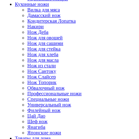
Кухонные ножи
Вилка для мяса
Дамасский нож
Кондитерская Лопатка
Накири
Нож Деба
Нож для овощей
Нож для сашими
Нож для стейка
Нож для хлеба
Нож для масла
Нож из стали
Нож Сантоку
Нож Слайсер
Нож Топорик
Обвалочный нож
Профессиональные ножи
Специальные ножи
Универсальный нож
Филейный нож
Цай Дао
Шеф нож
Янагиба
Японские ножи
Товары для дома