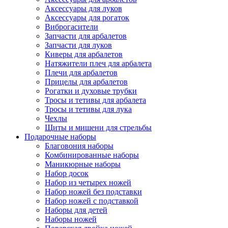
Аксессуары для луков
Аксессуары для рогаток
Виброгасители
Запчасти для арбалетов
Запчасти для луков
Киверы для арбалетов
Натяжители плеч для арбалета
Плечи для арбалетов
Прицелы для арбалетов
Рогатки и духовые трубки
Тросы и тетивы для арбалета
Тросы и тетивы для лука
Чехлы
Щиты и мишени для стрельбы
Подарочные наборы
Благовония наборы
Комбинированные наборы
Маникюрные наборы
Набор досок
Набор из четырех ножей
Набор ножей без подставки
Набор ножей с подставкой
Наборы для детей
Наборы ножей