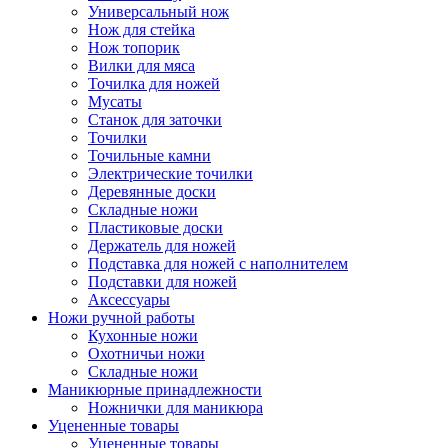
Универсальный нож
Нож для стейка
Нож топорик
Вилки для мяса
Точилка для ножей
Мусаты
Станок для заточки
Точилки
Точильные камни
Электрические точилки
Деревянные доски
Складные ножи
Пластиковые доски
Держатель для ножей
Подставка для ножей с наполнителем
Подставки для ножей
Аксессуары
Ножи ручной работы
Кухонные ножи
Охотничьи ножи
Складные ножи
Маникюрные принадлежности
Ножнички для маникюра
Уцененные товары
Уцененные товары