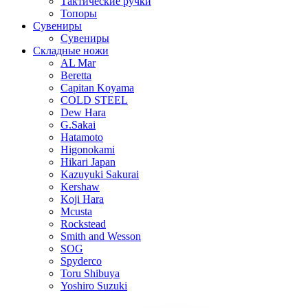
Тактические ручки
Топоры
Сувениры
Сувениры
Складные ножи
AL Mar
Beretta
Capitan Koyama
COLD STEEL
Dew Hara
G.Sakai
Hatamoto
Higonokami
Hikari Japan
Kazuyuki Sakurai
Kershaw
Koji Hara
Mcusta
Rockstead
Smith and Wesson
SOG
Spyderco
Toru Shibuya
Yoshiro Suzuki