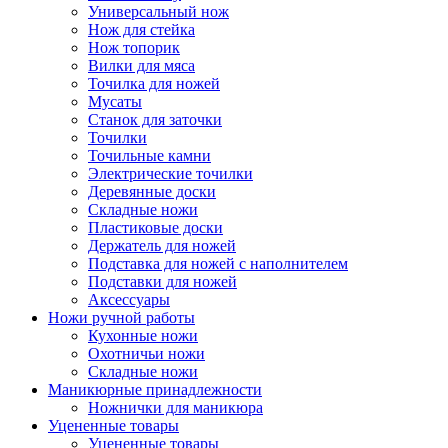
Универсальный нож
Нож для стейка
Нож топорик
Вилки для мяса
Точилка для ножей
Мусаты
Станок для заточки
Точилки
Точильные камни
Электрические точилки
Деревянные доски
Складные ножи
Пластиковые доски
Держатель для ножей
Подставка для ножей с наполнителем
Подставки для ножей
Аксессуары
Ножи ручной работы
Кухонные ножи
Охотничьи ножи
Складные ножи
Маникюрные принадлежности
Ножнички для маникюра
Уцененные товары
Уцененные товары