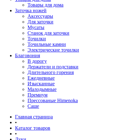
Товары для дома
Заточка ножей
Аксессуары
Для заточки
Мусаты
Станок для заточки
Точилки
Точильные камни
Электрические точилки
Благовония
В дорогу
Держатели и подставки
Длительного горения
Ежедневные
Изысканные
Малодымные
Премиум
Прессованые Himenoka
Саше
Главная страница
•
Каталог товаров
•
Луки