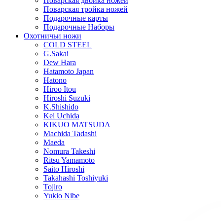
Поварская двойка ножей
Поварская тройка ножей
Подарочные карты
Подарочные Наборы
Охотничьи ножи
COLD STEEL
G.Sakai
Dew Hara
Hatamoto Japan
Hatono
Hiroo Itou
Hiroshi Suzuki
K.Shishido
Kei Uchida
KIKUO MATSUDA
Machida Tadashi
Maeda
Nomura Takeshi
Ritsu Yamamoto
Saito Hiroshi
Takahashi Toshiyuki
Tojiro
Yukio Nibe