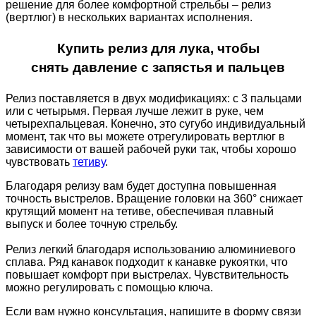
решение для более комфортной стрельбы – релиз
(вертлюг) в нескольких вариантах исполнения.
Купить релиз для лука, чтобы
сн
ять
давление с запястья и пальцев
Релиз поставляется
в двух модификациях:
с 3 пальцами
или с четырьмя
. Первая
лучше лежит в руке, чем
четырехпальцевая
. Конечно, это сугубо индивидуальный
момент, так что вы можете отрегулировать вертлюг в
зависимости от вашей рабочей руки так, чтобы хорошо
чувствовать
тетиву
.
Благодаря релизу вам будет доступна повышенная
точность выстрелов. В
ращение головки на 360° снижает
крутящий момент на тетиве, обеспечивая плавный
выпуск
и
более точ
ную
стрельб
у
.
Релиз легкий благодаря использованию
алюминиевого
сплава
. Ряд канавок подходит к
канавке рукоятки, что
повышает комфорт при выстрелах.
Чувствительность
можно регулировать с помощью ключа.
Если вам нужно консультация, напишите в форму связи