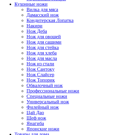
Кухонные ножи
Вилка для мяса
Дамасский нож
Кондитерская Лопатка
Накири
Нож Деба
Нож для овощей
Нож для сашими
Нож для стейка
Нож для хлеба
Нож для масла
Нож из стали
Нож Сантоку
Нож Слайсер
Нож Топорик
Обвалочный нож
Профессиональные ножи
Специальные ножи
Универсальный нож
Филейный нож
Цай Дао
Шеф нож
Янагиба
Японские ножи
Товары для дома