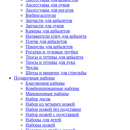
Аксессуары для луков
Аксессуары для рогаток
Виброгасители
Запчасти для арбалетов
Запчасти для луков
Киверы для арбалетов
Натяжители плеч для арбалета
Плечи для арбалетов
Прицелы для арбалетов
Рогатки и духовые трубки
Тросы и тетивы для арбалета
Тросы и тетивы для лука
Чехлы
Щиты и мишени для стрельбы
Подарочные наборы
Благовония наборы
Комбинированные наборы
Маникюрные наборы
Набор досок
Набор из четырех ножей
Набор ножей без подставки
Набор ножей с подставкой
Наборы для детей
Наборы ножей