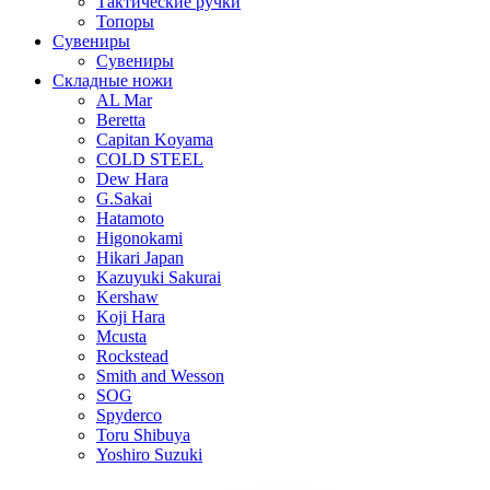
Тактические ручки
Топоры
Сувениры
Сувениры
Складные ножи
AL Mar
Beretta
Capitan Koyama
COLD STEEL
Dew Hara
G.Sakai
Hatamoto
Higonokami
Hikari Japan
Kazuyuki Sakurai
Kershaw
Koji Hara
Mcusta
Rockstead
Smith and Wesson
SOG
Spyderco
Toru Shibuya
Yoshiro Suzuki