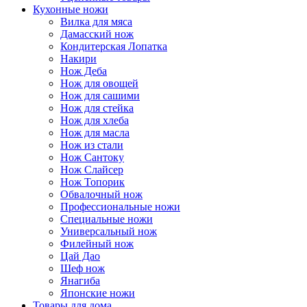
Кухонные ножи
Вилка для мяса
Дамасский нож
Кондитерская Лопатка
Накири
Нож Деба
Нож для овощей
Нож для сашими
Нож для стейка
Нож для хлеба
Нож для масла
Нож из стали
Нож Сантоку
Нож Слайсер
Нож Топорик
Обвалочный нож
Профессиональные ножи
Специальные ножи
Универсальный нож
Филейный нож
Цай Дао
Шеф нож
Янагиба
Японские ножи
Товары для дома