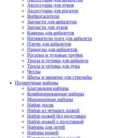
Аксессуары для луков
Аксессуары для рогаток
Виброгасители
Запчасти для арбалетов
Запчасти для луков
Киверы для арбалетов
Натяжители плеч для арбалета
Плечи для арбалетов
Прицелы для арбалетов
Рогатки и духовые трубки
Тросы и тетивы для арбалета
Тросы и тетивы для лука
Чехлы
Щиты и мишени для стрельбы
Подарочные наборы
Благовония наборы
Комбинированные наборы
Маникюрные наборы
Набор досок
Набор из четырех ножей
Набор ножей без подставки
Набор ножей с подставкой
Наборы для детей
Наборы ножей