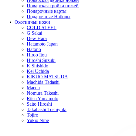
Поварская двойка ножей
Поварская тройка ножей
Подарочные карты
Подарочные Наборы
Охотничьи ножи
COLD STEEL
G.Sakai
Dew Hara
Hatamoto Japan
Hatono
Hiroo Itou
Hiroshi Suzuki
K.Shishido
Kei Uchida
KIKUO MATSUDA
Machida Tadashi
Maeda
Nomura Takeshi
Ritsu Yamamoto
Saito Hiroshi
Takahashi Toshiyuki
Tojiro
Yukio Nibe