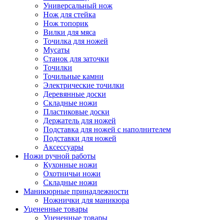
Универсальный нож
Нож для стейка
Нож топорик
Вилки для мяса
Точилка для ножей
Мусаты
Станок для заточки
Точилки
Точильные камни
Электрические точилки
Деревянные доски
Складные ножи
Пластиковые доски
Держатель для ножей
Подставка для ножей с наполнителем
Подставки для ножей
Аксессуары
Ножи ручной работы
Кухонные ножи
Охотничьи ножи
Складные ножи
Маникюрные принадлежности
Ножнички для маникюра
Уцененные товары
Уцененные товары