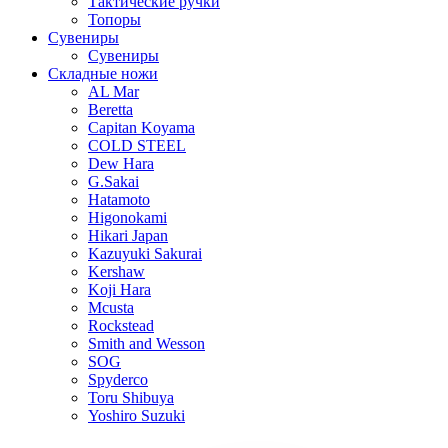
Тактические ручки
Топоры
Сувениры
Сувениры
Складные ножи
AL Mar
Beretta
Capitan Koyama
COLD STEEL
Dew Hara
G.Sakai
Hatamoto
Higonokami
Hikari Japan
Kazuyuki Sakurai
Kershaw
Koji Hara
Mcusta
Rockstead
Smith and Wesson
SOG
Spyderco
Toru Shibuya
Yoshiro Suzuki