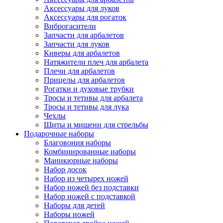
Аксессуары для луков
Аксессуары для рогаток
Виброгасители
Запчасти для арбалетов
Запчасти для луков
Киверы для арбалетов
Натяжители плеч для арбалета
Плечи для арбалетов
Прицелы для арбалетов
Рогатки и духовые трубки
Тросы и тетивы для арбалета
Тросы и тетивы для лука
Чехлы
Щиты и мишени для стрельбы
Подарочные наборы
Благовония наборы
Комбинированные наборы
Маникюрные наборы
Набор досок
Набор из четырех ножей
Набор ножей без подставки
Набор ножей с подставкой
Наборы для детей
Наборы ножей