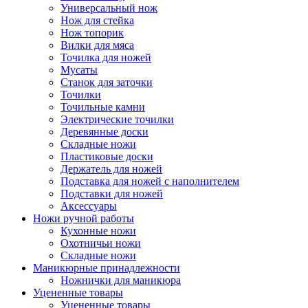
Универсальный нож
Нож для стейка
Нож топорик
Вилки для мяса
Точилка для ножей
Мусаты
Станок для заточки
Точилки
Точильные камни
Электрические точилки
Деревянные доски
Складные ножи
Пластиковые доски
Держатель для ножей
Подставка для ножей с наполнителем
Подставки для ножей
Аксессуары
Ножи ручной работы
Кухонные ножи
Охотничьи ножи
Складные ножи
Маникюрные принадлежности
Ножнички для маникюра
Уцененные товары
Уцененные товары