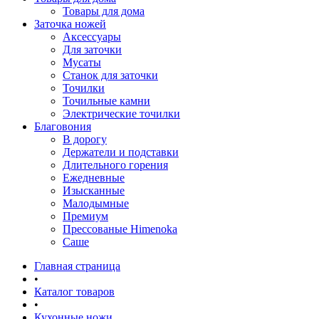
Товары для дома
Заточка ножей
Аксессуары
Для заточки
Мусаты
Станок для заточки
Точилки
Точильные камни
Электрические точилки
Благовония
В дорогу
Держатели и подставки
Длительного горения
Ежедневные
Изысканные
Малодымные
Премиум
Прессованые Himenoka
Саше
Главная страница
•
Каталог товаров
•
Кухонные ножи