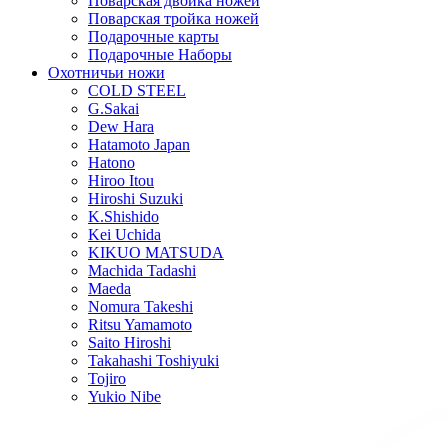
Поварская двойка ножей
Поварская тройка ножей
Подарочные карты
Подарочные Наборы
Охотничьи ножи
COLD STEEL
G.Sakai
Dew Hara
Hatamoto Japan
Hatono
Hiroo Itou
Hiroshi Suzuki
K.Shishido
Kei Uchida
KIKUO MATSUDA
Machida Tadashi
Maeda
Nomura Takeshi
Ritsu Yamamoto
Saito Hiroshi
Takahashi Toshiyuki
Tojiro
Yukio Nibe