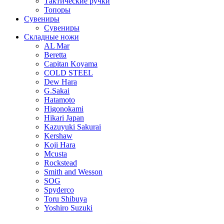
Тактические ручки
Топоры
Сувениры
Сувениры
Складные ножи
AL Mar
Beretta
Capitan Koyama
COLD STEEL
Dew Hara
G.Sakai
Hatamoto
Higonokami
Hikari Japan
Kazuyuki Sakurai
Kershaw
Koji Hara
Mcusta
Rockstead
Smith and Wesson
SOG
Spyderco
Toru Shibuya
Yoshiro Suzuki