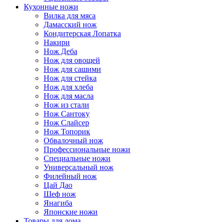
Кухонные ножи
Вилка для мяса
Дамасский нож
Кондитерская Лопатка
Накири
Нож Деба
Нож для овощей
Нож для сашими
Нож для стейка
Нож для хлеба
Нож для масла
Нож из стали
Нож Сантоку
Нож Слайсер
Нож Топорик
Обвалочный нож
Профессиональные ножи
Специальные ножи
Универсальный нож
Филейный нож
Цай Дао
Шеф нож
Янагиба
Японские ножи
Товары для дома