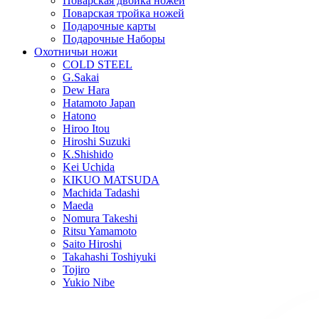
Поварская двойка ножей
Поварская тройка ножей
Подарочные карты
Подарочные Наборы
Охотничьи ножи
COLD STEEL
G.Sakai
Dew Hara
Hatamoto Japan
Hatono
Hiroo Itou
Hiroshi Suzuki
K.Shishido
Kei Uchida
KIKUO MATSUDA
Machida Tadashi
Maeda
Nomura Takeshi
Ritsu Yamamoto
Saito Hiroshi
Takahashi Toshiyuki
Tojiro
Yukio Nibe