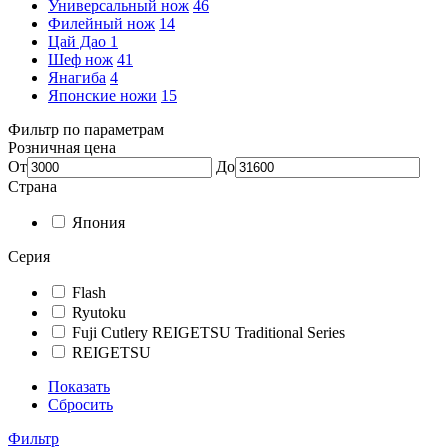
Универсальный нож
46
Филейный нож
14
Цай Дао
1
Шеф нож
41
Янагиба
4
Японские ножи
15
Фильтр по параметрам
Розничная цена
От
До
Страна
Япония
Серия
Flash
Ryutoku
Fuji Cutlery REIGETSU Traditional Series
REIGETSU
Показать
Сбросить
Фильтр