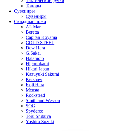
Тактические ручки
Топоры
Сувениры
Сувениры
Складные ножи
AL Mar
Beretta
Capitan Koyama
COLD STEEL
Dew Hara
G.Sakai
Hatamoto
Higonokami
Hikari Japan
Kazuyuki Sakurai
Kershaw
Koji Hara
Mcusta
Rockstead
Smith and Wesson
SOG
Spyderco
Toru Shibuya
Yoshiro Suzuki