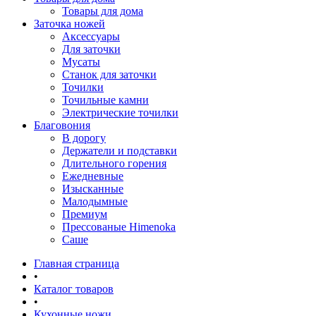
Товары для дома
Заточка ножей
Аксессуары
Для заточки
Мусаты
Станок для заточки
Точилки
Точильные камни
Электрические точилки
Благовония
В дорогу
Держатели и подставки
Длительного горения
Ежедневные
Изысканные
Малодымные
Премиум
Прессованые Himenoka
Саше
Главная страница
•
Каталог товаров
•
Кухонные ножи