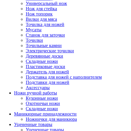
Универсальный нож
Нож для стейка
Нож топорик
Вилки для мяса
Точилка для ножей
Мусаты
Станок для заточки
Точилки
Точильные камни
Электрические точилки
Деревянные доски
Складные ножи
Пластиковые доски
Держатель для ножей
Подставка для ножей с наполнителем
Подставки для ножей
Аксессуары
Ножи ручной работы
Кухонные ножи
Охотничьи ножи
Складные ножи
Маникюрные принадлежности
Ножнички для маникюра
Уцененные товары
Уцененные товары