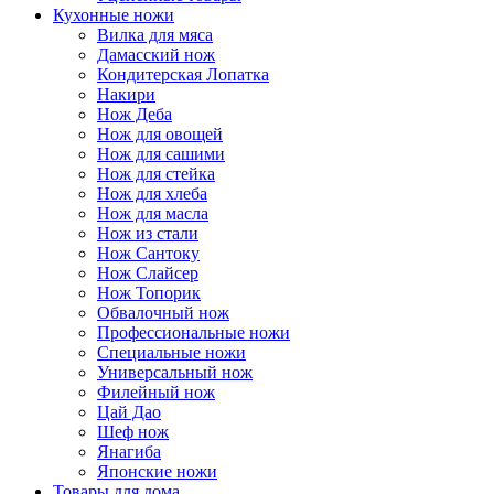
Кухонные ножи
Вилка для мяса
Дамасский нож
Кондитерская Лопатка
Накири
Нож Деба
Нож для овощей
Нож для сашими
Нож для стейка
Нож для хлеба
Нож для масла
Нож из стали
Нож Сантоку
Нож Слайсер
Нож Топорик
Обвалочный нож
Профессиональные ножи
Специальные ножи
Универсальный нож
Филейный нож
Цай Дао
Шеф нож
Янагиба
Японские ножи
Товары для дома