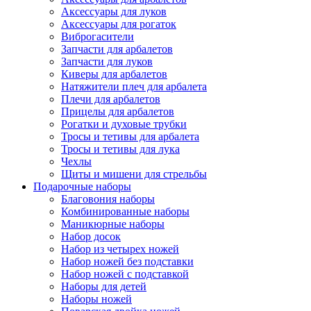
Аксессуары для луков
Аксессуары для рогаток
Виброгасители
Запчасти для арбалетов
Запчасти для луков
Киверы для арбалетов
Натяжители плеч для арбалета
Плечи для арбалетов
Прицелы для арбалетов
Рогатки и духовые трубки
Тросы и тетивы для арбалета
Тросы и тетивы для лука
Чехлы
Щиты и мишени для стрельбы
Подарочные наборы
Благовония наборы
Комбинированные наборы
Маникюрные наборы
Набор досок
Набор из четырех ножей
Набор ножей без подставки
Набор ножей с подставкой
Наборы для детей
Наборы ножей