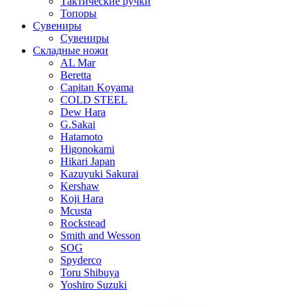
Тактические ручки
Топоры
Сувениры
Сувениры
Складные ножи
AL Mar
Beretta
Capitan Koyama
COLD STEEL
Dew Hara
G.Sakai
Hatamoto
Higonokami
Hikari Japan
Kazuyuki Sakurai
Kershaw
Koji Hara
Mcusta
Rockstead
Smith and Wesson
SOG
Spyderco
Toru Shibuya
Yoshiro Suzuki