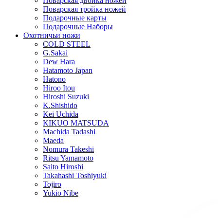
Поварская двойка ножей
Поварская тройка ножей
Подарочные карты
Подарочные Наборы
Охотничьи ножи
COLD STEEL
G.Sakai
Dew Hara
Hatamoto Japan
Hatono
Hiroo Itou
Hiroshi Suzuki
K.Shishido
Kei Uchida
KIKUO MATSUDA
Machida Tadashi
Maeda
Nomura Takeshi
Ritsu Yamamoto
Saito Hiroshi
Takahashi Toshiyuki
Tojiro
Yukio Nibe