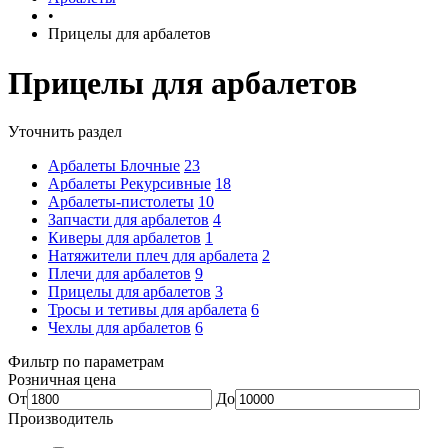
•
Прицелы для арбалетов
Прицелы для арбалетов
Уточнить раздел
Арбалеты Блочные
23
Арбалеты Рекурсивные
18
Арбалеты-пистолеты
10
Запчасти для арбалетов
4
Киверы для арбалетов
1
Натяжители плеч для арбалета
2
Плечи для арбалетов
9
Прицелы для арбалетов
3
Тросы и тетивы для арбалета
6
Чехлы для арбалетов
6
Фильтр по параметрам
Розничная цена
От
До
Производитель