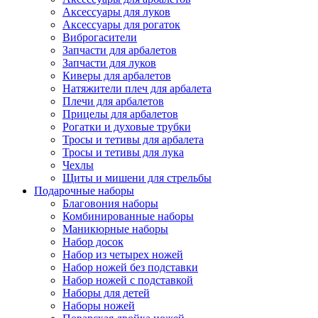
Аксессуары для луков
Аксессуары для рогаток
Виброгасители
Запчасти для арбалетов
Запчасти для луков
Киверы для арбалетов
Натяжители плеч для арбалета
Плечи для арбалетов
Прицелы для арбалетов
Рогатки и духовые трубки
Тросы и тетивы для арбалета
Тросы и тетивы для лука
Чехлы
Щиты и мишени для стрельбы
Подарочные наборы
Благовония наборы
Комбинированные наборы
Маникюрные наборы
Набор досок
Набор из четырех ножей
Набор ножей без подставки
Набор ножей с подставкой
Наборы для детей
Наборы ножей