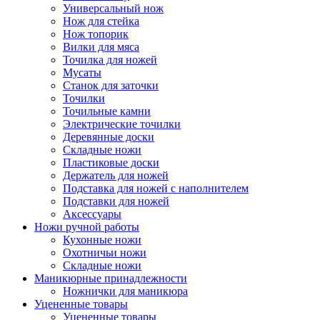
Универсальный нож
Нож для стейка
Нож топорик
Вилки для мяса
Точилка для ножей
Мусаты
Станок для заточки
Точилки
Точильные камни
Электрические точилки
Деревянные доски
Складные ножи
Пластиковые доски
Держатель для ножей
Подставка для ножей с наполнителем
Подставки для ножей
Аксессуары
Ножи ручной работы
Кухонные ножи
Охотничьи ножи
Складные ножи
Маникюрные принадлежности
Ножнички для маникюра
Уцененные товары
Уцененные товары