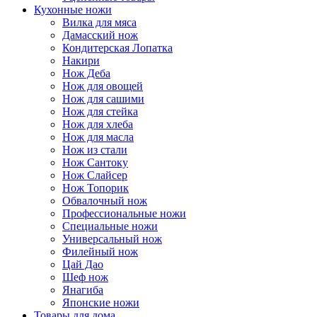
Кухонные ножи
Вилка для мяса
Дамасский нож
Кондитерская Лопатка
Накири
Нож Деба
Нож для овощей
Нож для сашими
Нож для стейка
Нож для хлеба
Нож для масла
Нож из стали
Нож Сантоку
Нож Слайсер
Нож Топорик
Обвалочный нож
Профессиональные ножи
Специальные ножи
Универсальный нож
Филейный нож
Цай Дао
Шеф нож
Янагиба
Японские ножи
Товары для дома