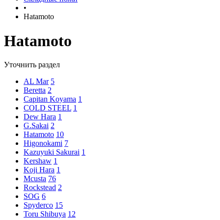
•
Hatamoto
Hatamoto
Уточнить раздел
AL Mar
5
Beretta
2
Capitan Koyama
1
COLD STEEL
1
Dew Hara
1
G.Sakai
2
Hatamoto
10
Higonokami
7
Kazuyuki Sakurai
1
Kershaw
1
Koji Hara
1
Mcusta
76
Rockstead
2
SOG
6
Spyderco
15
Toru Shibuya
12