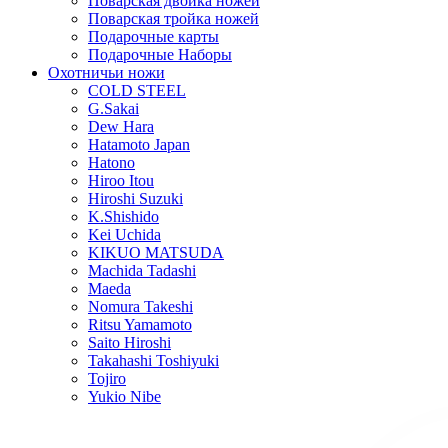
Поварская двойка ножей
Поварская тройка ножей
Подарочные карты
Подарочные Наборы
Охотничьи ножи
COLD STEEL
G.Sakai
Dew Hara
Hatamoto Japan
Hatono
Hiroo Itou
Hiroshi Suzuki
K.Shishido
Kei Uchida
KIKUO MATSUDA
Machida Tadashi
Maeda
Nomura Takeshi
Ritsu Yamamoto
Saito Hiroshi
Takahashi Toshiyuki
Tojiro
Yukio Nibe