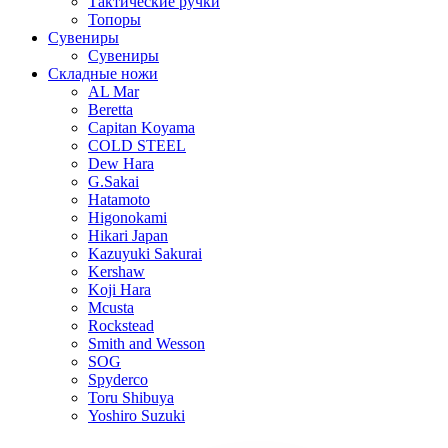
Тактические ручки
Топоры
Сувениры
Сувениры
Складные ножи
AL Mar
Beretta
Capitan Koyama
COLD STEEL
Dew Hara
G.Sakai
Hatamoto
Higonokami
Hikari Japan
Kazuyuki Sakurai
Kershaw
Koji Hara
Mcusta
Rockstead
Smith and Wesson
SOG
Spyderco
Toru Shibuya
Yoshiro Suzuki