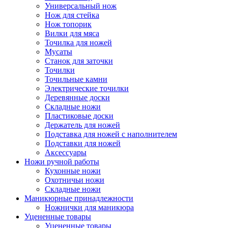
Универсальный нож
Нож для стейка
Нож топорик
Вилки для мяса
Точилка для ножей
Мусаты
Станок для заточки
Точилки
Точильные камни
Электрические точилки
Деревянные доски
Складные ножи
Пластиковые доски
Держатель для ножей
Подставка для ножей с наполнителем
Подставки для ножей
Аксессуары
Ножи ручной работы
Кухонные ножи
Охотничьи ножи
Складные ножи
Маникюрные принадлежности
Ножнички для маникюра
Уцененные товары
Уцененные товары