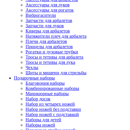
Аксессуары для луков
Аксессуары для рогаток
Виброгасители
Запчасти для арбалетов
Запчасти для луков
Киверы для арбалетов
Натяжители плеч для арбалета
Плечи для арбалетов
Прицелы для арбалетов
Рогатки и духовые трубки
Тросы и тетивы для арбалета
Тросы и тетивы для лука
Чехлы
Щиты и мишени для стрельбы
Подарочные наборы
Благовония наборы
Комбинированные наборы
Маникюрные наборы
Набор досок
Набор из четырех ножей
Набор ножей без подставки
Набор ножей с подставкой
Наборы для детей
Наборы ножей