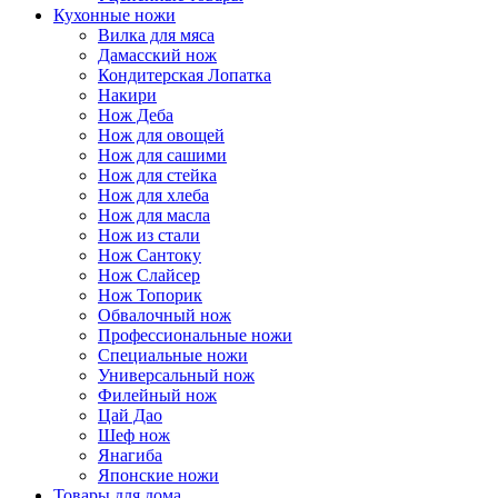
Кухонные ножи
Вилка для мяса
Дамасский нож
Кондитерская Лопатка
Накири
Нож Деба
Нож для овощей
Нож для сашими
Нож для стейка
Нож для хлеба
Нож для масла
Нож из стали
Нож Сантоку
Нож Слайсер
Нож Топорик
Обвалочный нож
Профессиональные ножи
Специальные ножи
Универсальный нож
Филейный нож
Цай Дао
Шеф нож
Янагиба
Японские ножи
Товары для дома