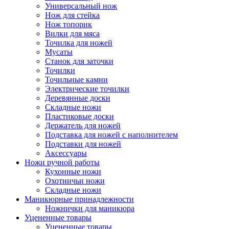
Универсальный нож
Нож для стейка
Нож топорик
Вилки для мяса
Точилка для ножей
Мусаты
Станок для заточки
Точилки
Точильные камни
Электрические точилки
Деревянные доски
Складные ножи
Пластиковые доски
Держатель для ножей
Подставка для ножей с наполнителем
Подставки для ножей
Аксессуары
Ножи ручной работы
Кухонные ножи
Охотничьи ножи
Складные ножи
Маникюрные принадлежности
Ножнички для маникюра
Уцененные товары
Уцененные товары