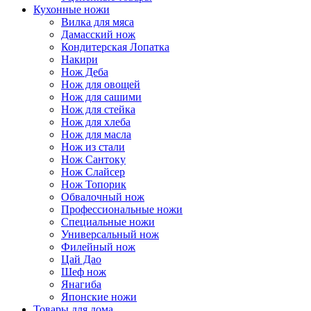
Кухонные ножи
Вилка для мяса
Дамасский нож
Кондитерская Лопатка
Накири
Нож Деба
Нож для овощей
Нож для сашими
Нож для стейка
Нож для хлеба
Нож для масла
Нож из стали
Нож Сантоку
Нож Слайсер
Нож Топорик
Обвалочный нож
Профессиональные ножи
Специальные ножи
Универсальный нож
Филейный нож
Цай Дао
Шеф нож
Янагиба
Японские ножи
Товары для дома