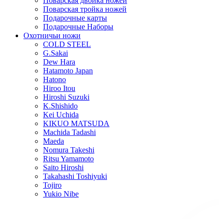
Поварская двойка ножей
Поварская тройка ножей
Подарочные карты
Подарочные Наборы
Охотничьи ножи
COLD STEEL
G.Sakai
Dew Hara
Hatamoto Japan
Hatono
Hiroo Itou
Hiroshi Suzuki
K.Shishido
Kei Uchida
KIKUO MATSUDA
Machida Tadashi
Maeda
Nomura Takeshi
Ritsu Yamamoto
Saito Hiroshi
Takahashi Toshiyuki
Tojiro
Yukio Nibe