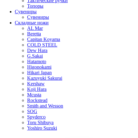
Тактические ручки
Топоры
Сувениры
Сувениры
Складные ножи
AL Mar
Beretta
Capitan Koyama
COLD STEEL
Dew Hara
G.Sakai
Hatamoto
Higonokami
Hikari Japan
Kazuyuki Sakurai
Kershaw
Koji Hara
Mcusta
Rockstead
Smith and Wesson
SOG
Spyderco
Toru Shibuya
Yoshiro Suzuki