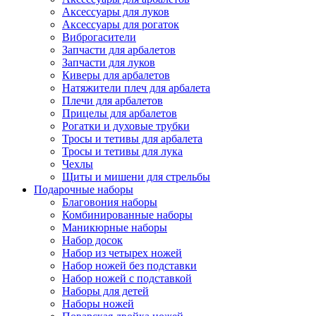
Аксессуары для луков
Аксессуары для рогаток
Виброгасители
Запчасти для арбалетов
Запчасти для луков
Киверы для арбалетов
Натяжители плеч для арбалета
Плечи для арбалетов
Прицелы для арбалетов
Рогатки и духовые трубки
Тросы и тетивы для арбалета
Тросы и тетивы для лука
Чехлы
Щиты и мишени для стрельбы
Подарочные наборы
Благовония наборы
Комбинированные наборы
Маникюрные наборы
Набор досок
Набор из четырех ножей
Набор ножей без подставки
Набор ножей с подставкой
Наборы для детей
Наборы ножей