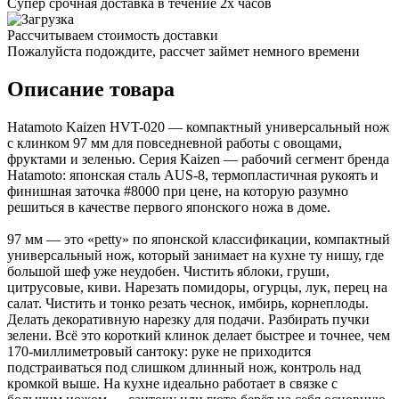
Супер срочная доставка в течение 2х часов
Рассчитываем стоимость доставки
Пожалуйста подождите, рассчет займет немного времени
Описание товара
Hatamoto Kaizen HVT-020 — компактный универсальный нож
с клинком 97 мм для повседневной работы с овощами,
фруктами и зеленью. Серия Kaizen — рабочий сегмент бренда
Hatamoto: японская сталь AUS-8, термопластичная рукоять и
финишная заточка #8000 при цене, на которую разумно
решиться в качестве первого японского ножа в доме.
97 мм — это «petty» по японской классификации, компактный
универсальный нож, который занимает на кухне ту нишу, где
большой шеф уже неудобен. Чистить яблоки, груши,
цитрусовые, киви. Нарезать помидоры, огурцы, лук, перец на
салат. Чистить и тонко резать чеснок, имбирь, корнеплоды.
Делать декоративную нарезку для подачи. Разбирать пучки
зелени. Всё это короткий клинок делает быстрее и точнее, чем
170-миллиметровый сантоку: руке не приходится
подстраиваться под слишком длинный нож, контроль над
кромкой выше. На кухне идеально работает в связке с