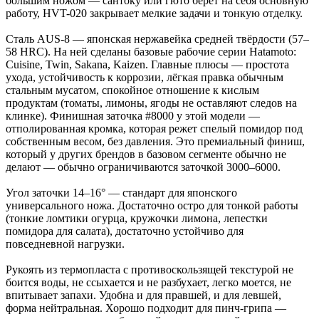
большим ножом — сантоку или гюто берёт на себя основную
работу, HVT-020 закрывает мелкие задачи и тонкую отделку.
Сталь AUS-8 — японская нержавейка средней твёрдости (57–
58 HRC). На ней сделаны базовые рабочие серии Hatamoto:
Cuisine, Twin, Sakana, Kaizen. Главные плюсы — простота
ухода, устойчивость к коррозии, лёгкая правка обычным
стальным мусатом, спокойное отношение к кислым
продуктам (томаты, лимоны, ягоды не оставляют следов на
клинке). Финишная заточка #8000 у этой модели —
отполированная кромка, которая режет спелый помидор под
собственным весом, без давления. Это премиальный финиш,
который у других брендов в базовом сегменте обычно не
делают — обычно ограничиваются заточкой 3000–6000.
Угол заточки 14–16° — стандарт для японского
универсального ножа. Достаточно остро для тонкой работы
(тонкие ломтики огурца, кружочки лимона, лепестки
помидора для салата), достаточно устойчиво для
повседневной нагрузки.
Рукоять из термопласта с противоскользящей текстурой не
боится воды, не ссыхается и не разбухает, легко моется, не
впитывает запахи. Удобна и для правшей, и для левшей,
форма нейтральная. Хорошо подходит для пинч-грипа —