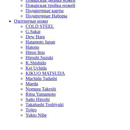
Поварская двойка ножей
Поварская тройка ножей
Подарочные карты
Подарочные Наборы
Охотничьи ножи
COLD STEEL
G.Sakai
Dew Hara
Hatamoto Japan
Hatono
Hiroo Itou
Hiroshi Suzuki
K.Shishido
Kei Uchida
KIKUO MATSUDA
Machida Tadashi
Maeda
Nomura Takeshi
Ritsu Yamamoto
Saito Hiroshi
Takahashi Toshiyuki
Tojiro
Yukio Nibe