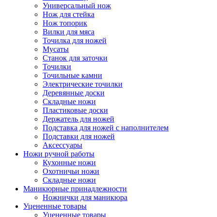
Универсальный нож
Нож для стейка
Нож топорик
Вилки для мяса
Точилка для ножей
Мусаты
Станок для заточки
Точилки
Точильные камни
Электрические точилки
Деревянные доски
Складные ножи
Пластиковые доски
Держатель для ножей
Подставка для ножей с наполнителем
Подставки для ножей
Аксессуары
Ножи ручной работы
Кухонные ножи
Охотничьи ножи
Складные ножи
Маникюрные принадлежности
Ножнички для маникюра
Уцененные товары
Уцененные товары