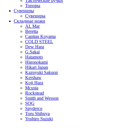
Тактические ручки
Топоры
Сувениры
Сувениры
Складные ножи
AL Mar
Beretta
Capitan Koyama
COLD STEEL
Dew Hara
G.Sakai
Hatamoto
Higonokami
Hikari Japan
Kazuyuki Sakurai
Kershaw
Koji Hara
Mcusta
Rockstead
Smith and Wesson
SOG
Spyderco
Toru Shibuya
Yoshiro Suzuki