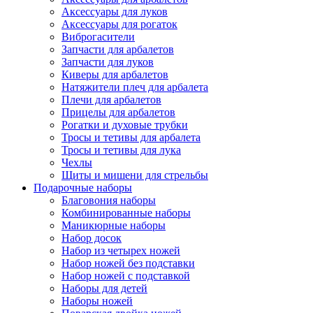
Аксессуары для луков
Аксессуары для рогаток
Виброгасители
Запчасти для арбалетов
Запчасти для луков
Киверы для арбалетов
Натяжители плеч для арбалета
Плечи для арбалетов
Прицелы для арбалетов
Рогатки и духовые трубки
Тросы и тетивы для арбалета
Тросы и тетивы для лука
Чехлы
Щиты и мишени для стрельбы
Подарочные наборы
Благовония наборы
Комбинированные наборы
Маникюрные наборы
Набор досок
Набор из четырех ножей
Набор ножей без подставки
Набор ножей с подставкой
Наборы для детей
Наборы ножей