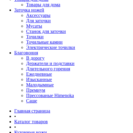
Товары для дома
Заточка ножей
Аксессуары
Для заточки
Мусаты
Станок для заточки
Точилки
Точильные камни
Электрические точилки
Благовония
В дорогу
Держатели и подставки
Длительного горения
Ежедневные
Изысканные
Малодымные
Премиум
Прессованые Himenoka
Саше
Главная страница
•
Каталог товаров
•
Кухонные ножи