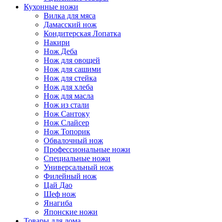
Кухонные ножи
Вилка для мяса
Дамасский нож
Кондитерская Лопатка
Накири
Нож Деба
Нож для овощей
Нож для сашими
Нож для стейка
Нож для хлеба
Нож для масла
Нож из стали
Нож Сантоку
Нож Слайсер
Нож Топорик
Обвалочный нож
Профессиональные ножи
Специальные ножи
Универсальный нож
Филейный нож
Цай Дао
Шеф нож
Янагиба
Японские ножи
Товары для дома