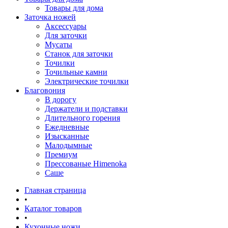
Товары для дома
Заточка ножей
Аксессуары
Для заточки
Мусаты
Станок для заточки
Точилки
Точильные камни
Электрические точилки
Благовония
В дорогу
Держатели и подставки
Длительного горения
Ежедневные
Изысканные
Малодымные
Премиум
Прессованые Himenoka
Саше
Главная страница
•
Каталог товаров
•
Кухонные ножи