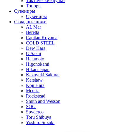
Тактические ручки
Топоры
Сувениры
Сувениры
Складные ножи
AL Mar
Beretta
Capitan Koyama
COLD STEEL
Dew Hara
G.Sakai
Hatamoto
Higonokami
Hikari Japan
Kazuyuki Sakurai
Kershaw
Koji Hara
Mcusta
Rockstead
Smith and Wesson
SOG
Spyderco
Toru Shibuya
Yoshiro Suzuki