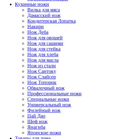
Кухонные ножи
Вилка для мяса
Дамасский нож
Кондитерская Лопатка
Накири
Нож Деба
Нож для овощей
Нож для сашими
Нож для стейка
Нож для хлеба
Нож для масла
Нож из стали
Нож Сантоку
Нож Слайсер
Нож Топорик
Обвалочный нож
Профессиональные ножи
Специальные ножи
Универсальный нож
Филейный нож
Цай Дао
Шеф нож
Янагиба
Японские ножи
Товары для дома