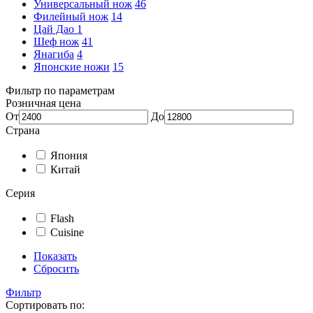
Универсальный нож
46
Филейный нож
14
Цай Дао
1
Шеф нож
41
Янагиба
4
Японские ножи
15
Фильтр по параметрам
Розничная цена
От
До
Страна
Япония
Китай
Серия
Flash
Cuisine
Показать
Сбросить
Фильтр
Сортировать по: