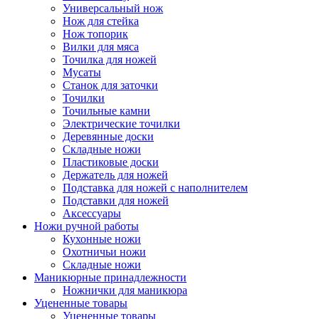
Универсальный нож
Нож для стейка
Нож топорик
Вилки для мяса
Точилка для ножей
Мусаты
Станок для заточки
Точилки
Точильные камни
Электрические точилки
Деревянные доски
Складные ножи
Пластиковые доски
Держатель для ножей
Подставка для ножей с наполнителем
Подставки для ножей
Аксессуары
Ножи ручной работы
Кухонные ножи
Охотничьи ножи
Складные ножи
Маникюрные принадлежности
Ножнички для маникюра
Уцененные товары
Уцененные товары