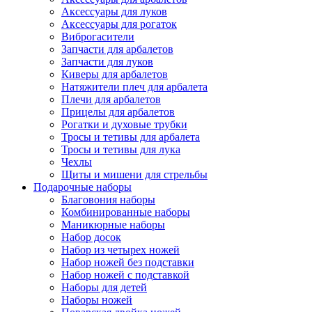
Аксессуары для луков
Аксессуары для рогаток
Виброгасители
Запчасти для арбалетов
Запчасти для луков
Киверы для арбалетов
Натяжители плеч для арбалета
Плечи для арбалетов
Прицелы для арбалетов
Рогатки и духовые трубки
Тросы и тетивы для арбалета
Тросы и тетивы для лука
Чехлы
Щиты и мишени для стрельбы
Подарочные наборы
Благовония наборы
Комбинированные наборы
Маникюрные наборы
Набор досок
Набор из четырех ножей
Набор ножей без подставки
Набор ножей с подставкой
Наборы для детей
Наборы ножей