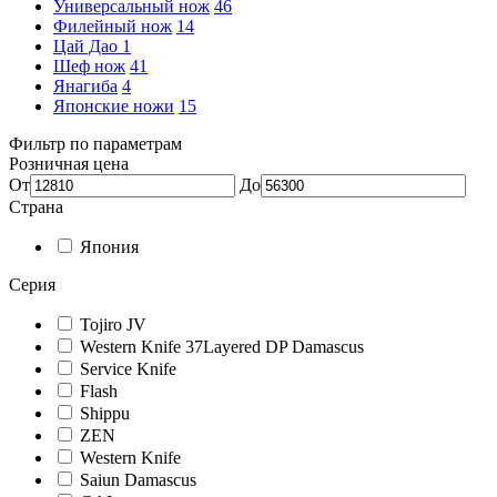
Универсальный нож
46
Филейный нож
14
Цай Дао
1
Шеф нож
41
Янагиба
4
Японские ножи
15
Фильтр по параметрам
Розничная цена
От
До
Страна
Япония
Серия
Tojiro JV
Western Knife 37Layered DP Damascus
Service Knife
Flash
Shippu
ZEN
Western Knife
Saiun Damascus