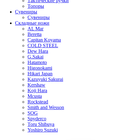
Тактические ручки
Топоры
Сувениры
Сувениры
Складные ножи
AL Mar
Beretta
Capitan Koyama
COLD STEEL
Dew Hara
G.Sakai
Hatamoto
Higonokami
Hikari Japan
Kazuyuki Sakurai
Kershaw
Koji Hara
Mcusta
Rockstead
Smith and Wesson
SOG
Spyderco
Toru Shibuya
Yoshiro Suzuki