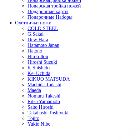
Поварская двойка ножей
Поварская тройка ножей
Подарочные карты
Подарочные Наборы
Охотничьи ножи
COLD STEEL
G.Sakai
Dew Hara
Hatamoto Japan
Hatono
Hiroo Itou
Hiroshi Suzuki
K.Shishido
Kei Uchida
KIKUO MATSUDA
Machida Tadashi
Maeda
Nomura Takeshi
Ritsu Yamamoto
Saito Hiroshi
Takahashi Toshiyuki
Tojiro
Yukio Nibe