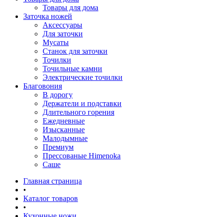
Товары для дома
Заточка ножей
Аксессуары
Для заточки
Мусаты
Станок для заточки
Точилки
Точильные камни
Электрические точилки
Благовония
В дорогу
Держатели и подставки
Длительного горения
Ежедневные
Изысканные
Малодымные
Премиум
Прессованые Himenoka
Саше
Главная страница
•
Каталог товаров
•
Кухонные ножи