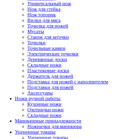
Универсальный нож
Нож для стейка
Нож топорик
Вилки для мяса
Точилка для ножей
Мусаты
Станок для заточки
Точилки
Точильные камни
Электрические точилки
Деревянные доски
Складные ножи
Пластиковые доски
Держатель для ножей
Подставка для ножей с наполнителем
Подставки для ножей
Аксессуары
Ножи ручной работы
Кухонные ножи
Охотничьи ножи
Складные ножи
Маникюрные принадлежности
Ножнички для маникюра
Уцененные товары
Уцененные товары