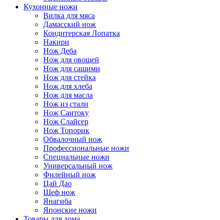
Кухонные ножи
Вилка для мяса
Дамасский нож
Кондитерская Лопатка
Накири
Нож Деба
Нож для овощей
Нож для сашими
Нож для стейка
Нож для хлеба
Нож для масла
Нож из стали
Нож Сантоку
Нож Слайсер
Нож Топорик
Обвалочный нож
Профессиональные ножи
Специальные ножи
Универсальный нож
Филейный нож
Цай Дао
Шеф нож
Янагиба
Японские ножи
Товары для дома