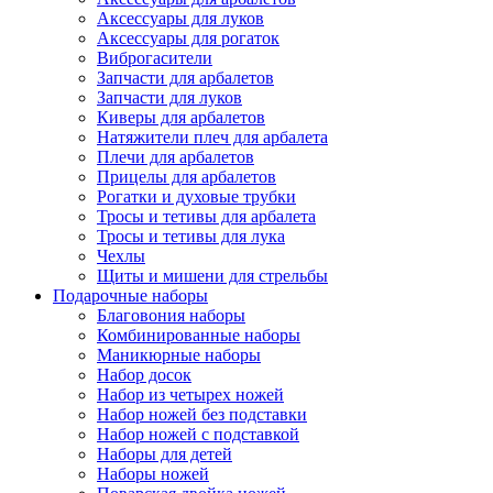
Аксессуары для луков
Аксессуары для рогаток
Виброгасители
Запчасти для арбалетов
Запчасти для луков
Киверы для арбалетов
Натяжители плеч для арбалета
Плечи для арбалетов
Прицелы для арбалетов
Рогатки и духовые трубки
Тросы и тетивы для арбалета
Тросы и тетивы для лука
Чехлы
Щиты и мишени для стрельбы
Подарочные наборы
Благовония наборы
Комбинированные наборы
Маникюрные наборы
Набор досок
Набор из четырех ножей
Набор ножей без подставки
Набор ножей с подставкой
Наборы для детей
Наборы ножей