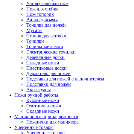
Универсальный нож
Нож для стейка
Нож топорик
Вилки для мяса
Точилка для ножей
Мусаты
Станок для заточки
Точилки
Точильные камни
Электрические точилки
Деревянные доски
Складные ножи
Пластиковые доски
Держатель для ножей
Подставка для ножей с наполнителем
Подставки для ножей
Аксессуары
Ножи ручной работы
Кухонные ножи
Охотничьи ножи
Складные ножи
Маникюрные принадлежности
Ножнички для маникюра
Уцененные товары
Уцененные товары