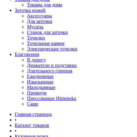
Товары для дома
Заточка ножей
Аксессуары
Для заточки
Мусаты
Станок для заточки
Точилки
Точильные камни
Электрические точилки
Благовония
В дорогу
Держатели и подставки
Длительного горения
Ежедневные
Изысканные
Малодымные
Премиум
Прессованые Himenoka
Саше
Главная страница
•
Каталог товаров
•
Кухонные ножи