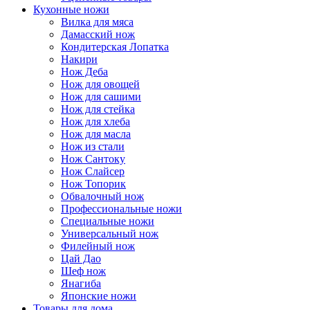
Кухонные ножи
Вилка для мяса
Дамасский нож
Кондитерская Лопатка
Накири
Нож Деба
Нож для овощей
Нож для сашими
Нож для стейка
Нож для хлеба
Нож для масла
Нож из стали
Нож Сантоку
Нож Слайсер
Нож Топорик
Обвалочный нож
Профессиональные ножи
Специальные ножи
Универсальный нож
Филейный нож
Цай Дао
Шеф нож
Янагиба
Японские ножи
Товары для дома