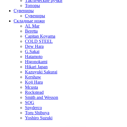
Тактические ручки
Топоры
Сувениры
Сувениры
Складные ножи
AL Mar
Beretta
Capitan Koyama
COLD STEEL
Dew Hara
G.Sakai
Hatamoto
Higonokami
Hikari Japan
Kazuyuki Sakurai
Kershaw
Koji Hara
Mcusta
Rockstead
Smith and Wesson
SOG
Spyderco
Toru Shibuya
Yoshiro Suzuki