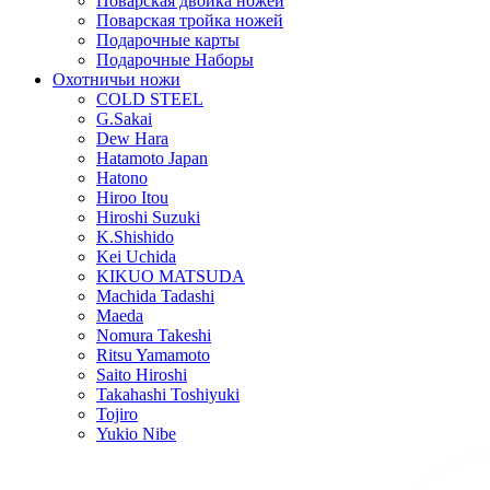
Поварская двойка ножей
Поварская тройка ножей
Подарочные карты
Подарочные Наборы
Охотничьи ножи
COLD STEEL
G.Sakai
Dew Hara
Hatamoto Japan
Hatono
Hiroo Itou
Hiroshi Suzuki
K.Shishido
Kei Uchida
KIKUO MATSUDA
Machida Tadashi
Maeda
Nomura Takeshi
Ritsu Yamamoto
Saito Hiroshi
Takahashi Toshiyuki
Tojiro
Yukio Nibe