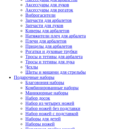
Аксессуары для луков
Аксессуары для рогаток
Виброгасители
Запчасти для арбалетов
Запчасти для луков
Киверы для арбалетов
Натяжители плеч для арбалета
Плечи для арбалетов
Прицелы для арбалетов
Рогатки и духовые трубки
Тросы и тетивы для арбалета
Тросы и тетивы для лука
Чехлы
Щиты и мишени для стрельбы
Подарочные наборы
Благовония наборы
Комбинированные наборы
Маникюрные наборы
Набор досок
Набор из четырех ножей
Набор ножей без подставки
Набор ножей с подставкой
Наборы для детей
Наборы ножей