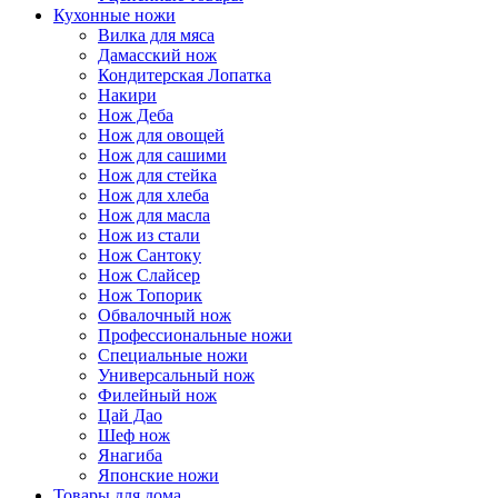
Кухонные ножи
Вилка для мяса
Дамасский нож
Кондитерская Лопатка
Накири
Нож Деба
Нож для овощей
Нож для сашими
Нож для стейка
Нож для хлеба
Нож для масла
Нож из стали
Нож Сантоку
Нож Слайсер
Нож Топорик
Обвалочный нож
Профессиональные ножи
Специальные ножи
Универсальный нож
Филейный нож
Цай Дао
Шеф нож
Янагиба
Японские ножи
Товары для дома