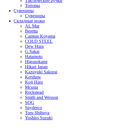
Тактические ручки
Топоры
Сувениры
Сувениры
Складные ножи
AL Mar
Beretta
Capitan Koyama
COLD STEEL
Dew Hara
G.Sakai
Hatamoto
Higonokami
Hikari Japan
Kazuyuki Sakurai
Kershaw
Koji Hara
Mcusta
Rockstead
Smith and Wesson
SOG
Spyderco
Toru Shibuya
Yoshiro Suzuki