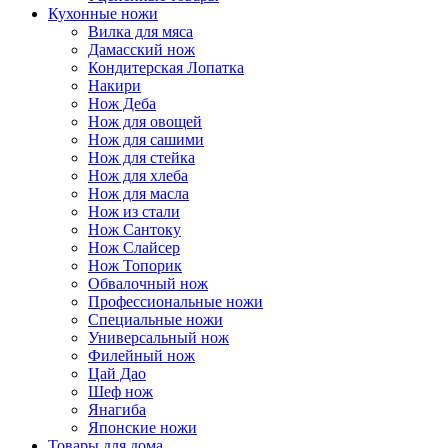
Кухонные ножи
Вилка для мяса
Дамасский нож
Кондитерская Лопатка
Накири
Нож Деба
Нож для овощей
Нож для сашими
Нож для стейка
Нож для хлеба
Нож для масла
Нож из стали
Нож Сантоку
Нож Слайсер
Нож Топорик
Обвалочный нож
Профессиональные ножи
Специальные ножи
Универсальный нож
Филейный нож
Цай Дао
Шеф нож
Янагиба
Японские ножи
Товары для дома