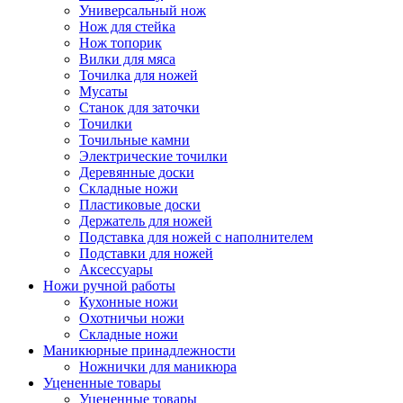
Универсальный нож
Нож для стейка
Нож топорик
Вилки для мяса
Точилка для ножей
Мусаты
Станок для заточки
Точилки
Точильные камни
Электрические точилки
Деревянные доски
Складные ножи
Пластиковые доски
Держатель для ножей
Подставка для ножей с наполнителем
Подставки для ножей
Аксессуары
Ножи ручной работы
Кухонные ножи
Охотничьи ножи
Складные ножи
Маникюрные принадлежности
Ножнички для маникюра
Уцененные товары
Уцененные товары