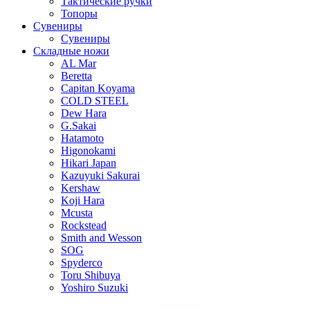
Тактические ручки
Топоры
Сувениры
Сувениры
Складные ножи
AL Mar
Beretta
Capitan Koyama
COLD STEEL
Dew Hara
G.Sakai
Hatamoto
Higonokami
Hikari Japan
Kazuyuki Sakurai
Kershaw
Koji Hara
Mcusta
Rockstead
Smith and Wesson
SOG
Spyderco
Toru Shibuya
Yoshiro Suzuki