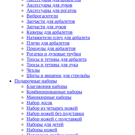
Аксессуары для луков
Аксессуары для рогаток
Виброгасители
Запчасти для арбалетов
Запчасти для луков
Киверы для арбалетов
Натяжители плеч для арбалета
Плечи для арбалетов
Прицелы для арбалетов
Рогатки и духовые трубки
Тросы и тетивы для арбалета
Тросы и тетивы для лука
Чехлы
Щиты и мишени для стрельбы
Подарочные наборы
Благовония наборы
Комбинированные наборы
Маникюрные наборы
Набор досок
Набор из четырех ножей
Набор ножей без подставки
Набор ножей с подставкой
Наборы для детей
Наборы ножей