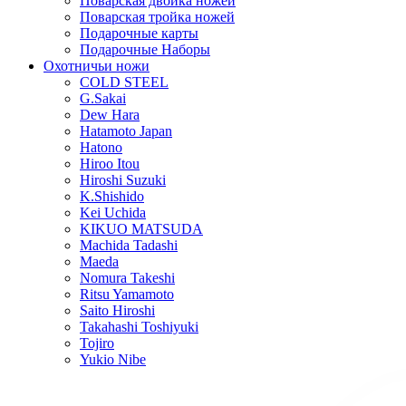
Поварская двойка ножей
Поварская тройка ножей
Подарочные карты
Подарочные Наборы
Охотничьи ножи
COLD STEEL
G.Sakai
Dew Hara
Hatamoto Japan
Hatono
Hiroo Itou
Hiroshi Suzuki
K.Shishido
Kei Uchida
KIKUO MATSUDA
Machida Tadashi
Maeda
Nomura Takeshi
Ritsu Yamamoto
Saito Hiroshi
Takahashi Toshiyuki
Tojiro
Yukio Nibe