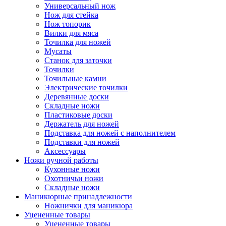
Универсальный нож
Нож для стейка
Нож топорик
Вилки для мяса
Точилка для ножей
Мусаты
Станок для заточки
Точилки
Точильные камни
Электрические точилки
Деревянные доски
Складные ножи
Пластиковые доски
Держатель для ножей
Подставка для ножей с наполнителем
Подставки для ножей
Аксессуары
Ножи ручной работы
Кухонные ножи
Охотничьи ножи
Складные ножи
Маникюрные принадлежности
Ножнички для маникюра
Уцененные товары
Уцененные товары