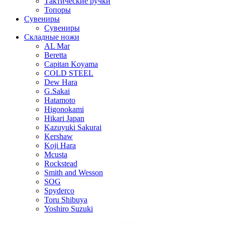
Тактические ручки
Топоры
Сувениры
Сувениры
Складные ножи
AL Mar
Beretta
Capitan Koyama
COLD STEEL
Dew Hara
G.Sakai
Hatamoto
Higonokami
Hikari Japan
Kazuyuki Sakurai
Kershaw
Koji Hara
Mcusta
Rockstead
Smith and Wesson
SOG
Spyderco
Toru Shibuya
Yoshiro Suzuki