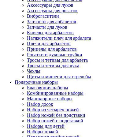
Аксессуары для луков
Аксессуары для рогаток
Виброгасители
Запчасти для арбалетов
Запчасти для луков
Киверы для арбалетов
Натяжители плеч для арбалета
Плечи для арбалетов
Прицелы для арбалетов
Рогатки и духовые трубки
Тросы и тетивы для арбалета
Тросы и тетивы для лука
Чехлы
Щиты и мишени для стрельбы
Подарочные наборы
Благовония наборы
Комбинированные наборы
Маникюрные наборы
Набор досок
Набор из четырех ножей
Набор ножей без подставки
Набор ножей с подставкой
Наборы для детей
Наборы ножей