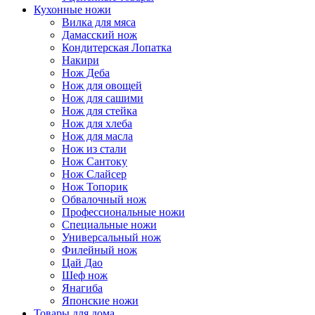
Кухонные ножи
Вилка для мяса
Дамасский нож
Кондитерская Лопатка
Накири
Нож Деба
Нож для овощей
Нож для сашими
Нож для стейка
Нож для хлеба
Нож для масла
Нож из стали
Нож Сантоку
Нож Слайсер
Нож Топорик
Обвалочный нож
Профессиональные ножи
Специальные ножи
Универсальный нож
Филейный нож
Цай Дао
Шеф нож
Янагиба
Японские ножи
Товары для дома