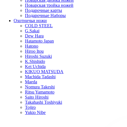
Поварская двойка ножей
Поварская тройка ножей
Подарочные карты
Подарочные Наборы
Охотничьи ножи
COLD STEEL
G.Sakai
Dew Hara
Hatamoto Japan
Hatono
Hiroo Itou
Hiroshi Suzuki
K.Shishido
Kei Uchida
KIKUO MATSUDA
Machida Tadashi
Maeda
Nomura Takeshi
Ritsu Yamamoto
Saito Hiroshi
Takahashi Toshiyuki
Tojiro
Yukio Nibe