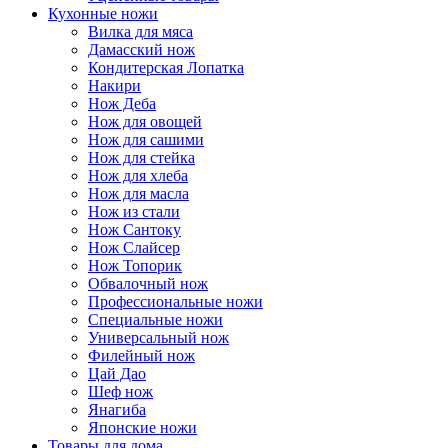
Кухонные ножи
Вилка для мяса
Дамасский нож
Кондитерская Лопатка
Накири
Нож Деба
Нож для овощей
Нож для сашими
Нож для стейка
Нож для хлеба
Нож для масла
Нож из стали
Нож Сантоку
Нож Слайсер
Нож Топорик
Обвалочный нож
Профессиональные ножи
Специальные ножи
Универсальный нож
Филейный нож
Цай Дао
Шеф нож
Янагиба
Японские ножи
Товары для дома