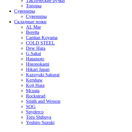
Тактические ручки
Топоры
Сувениры
Сувениры
Складные ножи
AL Mar
Beretta
Capitan Koyama
COLD STEEL
Dew Hara
G.Sakai
Hatamoto
Higonokami
Hikari Japan
Kazuyuki Sakurai
Kershaw
Koji Hara
Mcusta
Rockstead
Smith and Wesson
SOG
Spyderco
Toru Shibuya
Yoshiro Suzuki