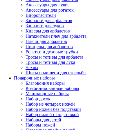
Аксессуары для луков
Аксессуары для рогаток
Виброгасители
Запчасти для арбалетов
Запчасти для луков
Киверы для арбалетов
Натяжители плеч для арбалета
Плечи для арбалетов
Прицелы для арбалетов
Рогатки и духовые трубки
Тросы и тетивы для арбалета
Тросы и тетивы для лука
Чехлы
Щиты и мишени для стрельбы
Подарочные наборы
Благовония наборы
Комбинированные наборы
Маникюрные наборы
Набор досок
Набор из четырех ножей
Набор ножей без подставки
Набор ножей с подставкой
Наборы для детей
Наборы ножей