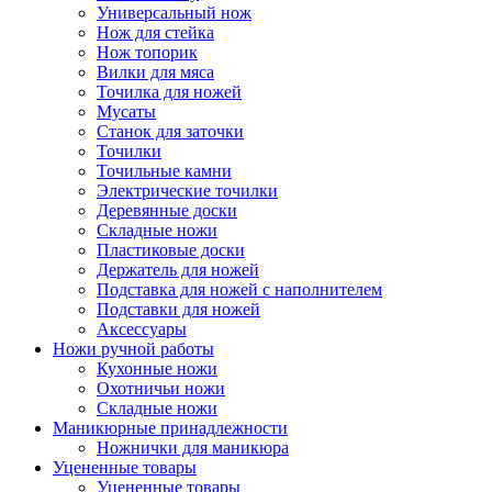
Универсальный нож
Нож для стейка
Нож топорик
Вилки для мяса
Точилка для ножей
Мусаты
Станок для заточки
Точилки
Точильные камни
Электрические точилки
Деревянные доски
Складные ножи
Пластиковые доски
Держатель для ножей
Подставка для ножей с наполнителем
Подставки для ножей
Аксессуары
Ножи ручной работы
Кухонные ножи
Охотничьи ножи
Складные ножи
Маникюрные принадлежности
Ножнички для маникюра
Уцененные товары
Уцененные товары