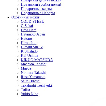
Поварская двойка ножей
Поварская тройка ножей
Подарочные карты
Подарочные Наборы
Охотничьи ножи
COLD STEEL
G.Sakai
Dew Hara
Hatamoto Japan
Hatono
Hiroo Itou
Hiroshi Suzuki
K.Shishido
Kei Uchida
KIKUO MATSUDA
Machida Tadashi
Maeda
Nomura Takeshi
Ritsu Yamamoto
Saito Hiroshi
Takahashi Toshiyuki
Tojiro
Yukio Nibe