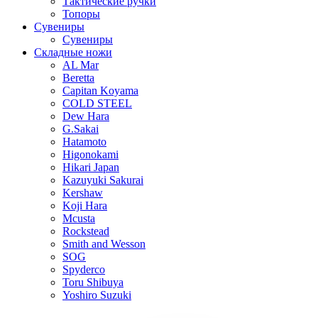
Тактические ручки
Топоры
Сувениры
Сувениры
Складные ножи
AL Mar
Beretta
Capitan Koyama
COLD STEEL
Dew Hara
G.Sakai
Hatamoto
Higonokami
Hikari Japan
Kazuyuki Sakurai
Kershaw
Koji Hara
Mcusta
Rockstead
Smith and Wesson
SOG
Spyderco
Toru Shibuya
Yoshiro Suzuki