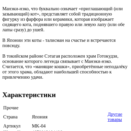
Манэки-нэко, что буквально означает «приглашающий (или
зазывающий) кот», представляет собой традиционную
фигурку из фарфора или керамики, которая изображает
сидящего кота, поднявшего правую или левую лапу (или обе
лапы сразу) до ушей.
В Японии эти коты - талисман на счастье и встречаются
повсюду.
В токийском районе Сэтагая расположен храм Готокудзи,
основание которого легенда связывает с Манэки-нэко.
Считается, что «манящие кошки», приобретённые неподалёку
от этого храма, обладают наибольшей способностью к
привлечению удачи.
Характеристики
Прочие
Другие
Страна
Япония
товары
Артикул
MK-04