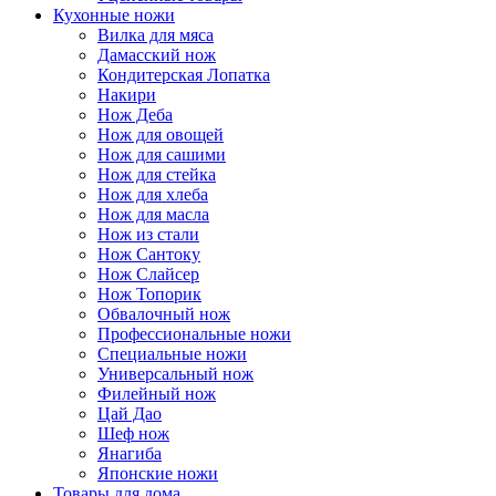
Кухонные ножи
Вилка для мяса
Дамасский нож
Кондитерская Лопатка
Накири
Нож Деба
Нож для овощей
Нож для сашими
Нож для стейка
Нож для хлеба
Нож для масла
Нож из стали
Нож Сантоку
Нож Слайсер
Нож Топорик
Обвалочный нож
Профессиональные ножи
Специальные ножи
Универсальный нож
Филейный нож
Цай Дао
Шеф нож
Янагиба
Японские ножи
Товары для дома