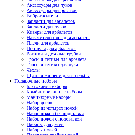
Аксессуары для луков
Аксессуары для рогаток
Виброгасители
Запчасти для арбалетов
Запчасти для луков
Киверы для арбалетов
Натяжители плеч для арбалета
Плечи для арбалетов
Прицелы для арбалетов
Рогатки и духовые трубки
Тросы и тетивы для арбалета
Тросы и тетивы для лука
Чехлы
Щиты и мишени для стрельбы
Подарочные наборы
Благовония наборы
Комбинированные наборы
Маникюрные наборы
Набор досок
Набор из четырех ножей
Набор ножей без подставки
Набор ножей с подставкой
Наборы для детей
Наборы ножей