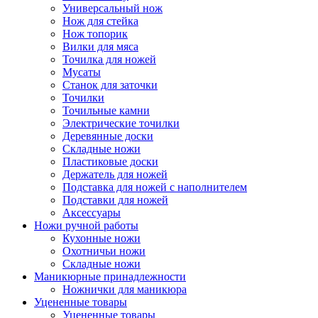
Универсальный нож
Нож для стейка
Нож топорик
Вилки для мяса
Точилка для ножей
Мусаты
Станок для заточки
Точилки
Точильные камни
Электрические точилки
Деревянные доски
Складные ножи
Пластиковые доски
Держатель для ножей
Подставка для ножей с наполнителем
Подставки для ножей
Аксессуары
Ножи ручной работы
Кухонные ножи
Охотничьи ножи
Складные ножи
Маникюрные принадлежности
Ножнички для маникюра
Уцененные товары
Уцененные товары