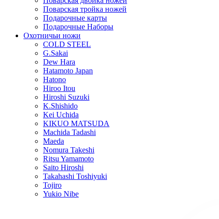
Поварская двойка ножей
Поварская тройка ножей
Подарочные карты
Подарочные Наборы
Охотничьи ножи
COLD STEEL
G.Sakai
Dew Hara
Hatamoto Japan
Hatono
Hiroo Itou
Hiroshi Suzuki
K.Shishido
Kei Uchida
KIKUO MATSUDA
Machida Tadashi
Maeda
Nomura Takeshi
Ritsu Yamamoto
Saito Hiroshi
Takahashi Toshiyuki
Tojiro
Yukio Nibe