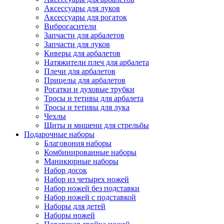
Аксессуары для луков
Аксессуары для рогаток
Виброгасители
Запчасти для арбалетов
Запчасти для луков
Киверы для арбалетов
Натяжители плеч для арбалета
Плечи для арбалетов
Прицелы для арбалетов
Рогатки и духовые трубки
Тросы и тетивы для арбалета
Тросы и тетивы для лука
Чехлы
Щиты и мишени для стрельбы
Подарочные наборы
Благовония наборы
Комбинированные наборы
Маникюрные наборы
Набор досок
Набор из четырех ножей
Набор ножей без подставки
Набор ножей с подставкой
Наборы для детей
Наборы ножей