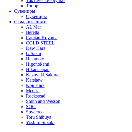
Тактические ручки
Топоры
Сувениры
Сувениры
Складные ножи
AL Mar
Beretta
Capitan Koyama
COLD STEEL
Dew Hara
G.Sakai
Hatamoto
Higonokami
Hikari Japan
Kazuyuki Sakurai
Kershaw
Koji Hara
Mcusta
Rockstead
Smith and Wesson
SOG
Spyderco
Toru Shibuya
Yoshiro Suzuki