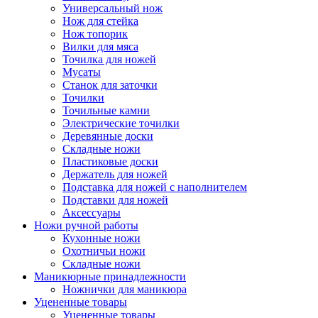
Универсальный нож
Нож для стейка
Нож топорик
Вилки для мяса
Точилка для ножей
Мусаты
Станок для заточки
Точилки
Точильные камни
Электрические точилки
Деревянные доски
Складные ножи
Пластиковые доски
Держатель для ножей
Подставка для ножей с наполнителем
Подставки для ножей
Аксессуары
Ножи ручной работы
Кухонные ножи
Охотничьи ножи
Складные ножи
Маникюрные принадлежности
Ножнички для маникюра
Уцененные товары
Уцененные товары