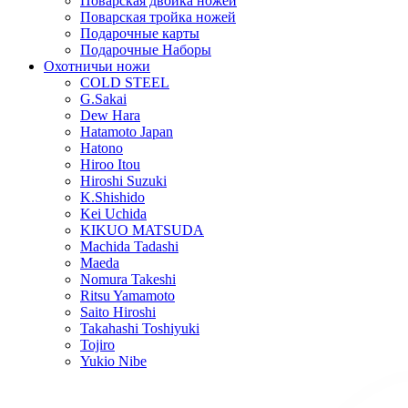
Поварская двойка ножей
Поварская тройка ножей
Подарочные карты
Подарочные Наборы
Охотничьи ножи
COLD STEEL
G.Sakai
Dew Hara
Hatamoto Japan
Hatono
Hiroo Itou
Hiroshi Suzuki
K.Shishido
Kei Uchida
KIKUO MATSUDA
Machida Tadashi
Maeda
Nomura Takeshi
Ritsu Yamamoto
Saito Hiroshi
Takahashi Toshiyuki
Tojiro
Yukio Nibe