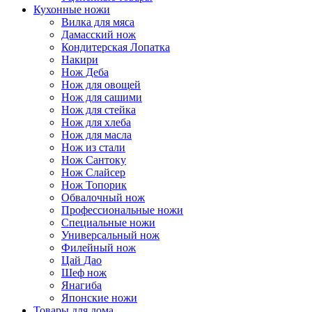
Кухонные ножи
Вилка для мяса
Дамасский нож
Кондитерская Лопатка
Накири
Нож Деба
Нож для овощей
Нож для сашими
Нож для стейка
Нож для хлеба
Нож для масла
Нож из стали
Нож Сантоку
Нож Слайсер
Нож Топорик
Обвалочный нож
Профессиональные ножи
Специальные ножи
Универсальный нож
Филейный нож
Цай Дао
Шеф нож
Янагиба
Японские ножи
Товары для дома