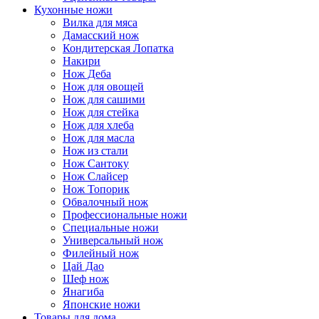
Кухонные ножи
Вилка для мяса
Дамасский нож
Кондитерская Лопатка
Накири
Нож Деба
Нож для овощей
Нож для сашими
Нож для стейка
Нож для хлеба
Нож для масла
Нож из стали
Нож Сантоку
Нож Слайсер
Нож Топорик
Обвалочный нож
Профессиональные ножи
Специальные ножи
Универсальный нож
Филейный нож
Цай Дао
Шеф нож
Янагиба
Японские ножи
Товары для дома