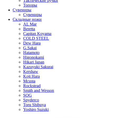
Тактические ручки
Топоры
Сувениры
Сувениры
Складные ножи
AL Mar
Beretta
Capitan Koyama
COLD STEEL
Dew Hara
G.Sakai
Hatamoto
Higonokami
Hikari Japan
Kazuyuki Sakurai
Kershaw
Koji Hara
Mcusta
Rockstead
Smith and Wesson
SOG
Spyderco
Toru Shibuya
Yoshiro Suzuki