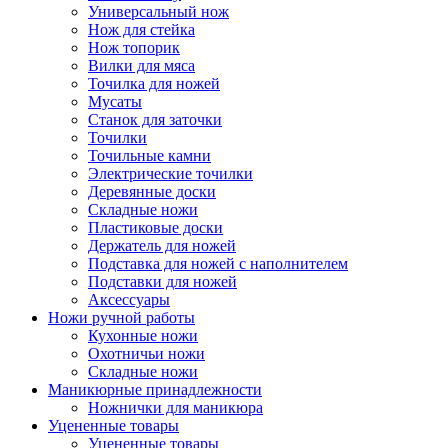
Универсальный нож
Нож для стейка
Нож топорик
Вилки для мяса
Точилка для ножей
Мусаты
Станок для заточки
Точилки
Точильные камни
Электрические точилки
Деревянные доски
Складные ножи
Пластиковые доски
Держатель для ножей
Подставка для ножей с наполнителем
Подставки для ножей
Аксессуары
Ножи ручной работы
Кухонные ножи
Охотничьи ножи
Складные ножи
Маникюрные принадлежности
Ножнички для маникюра
Уцененные товары
Уцененные товары