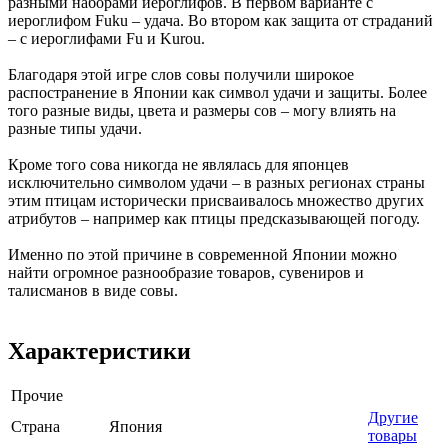
разными наборами иероглифов. В первом варианте с
иероглифом Fuku – удача. Во втором как защита от страданий
– с иероглифами Fu и Kurou.
Благодаря этой игре слов совы получили широкое
распостранение в Японии как символ удачи и защиты. Более
того разные виды, цвета и размеры сов – могу влиять на
разные типы удачи.
Кроме того сова никогда не являлась для японцев
исключительно символом удачи – в разных регионах страны
этим птицам исторически присваивалось множество других
атрибутов – например как птицы предсказывающей погоду.
Именно по этой причине в современной Японии можно
найти огромное разнообразие товаров, сувениров и
талисманов в виде совы.
Характеристики
Прочие
Другие
Страна
Япония
товары