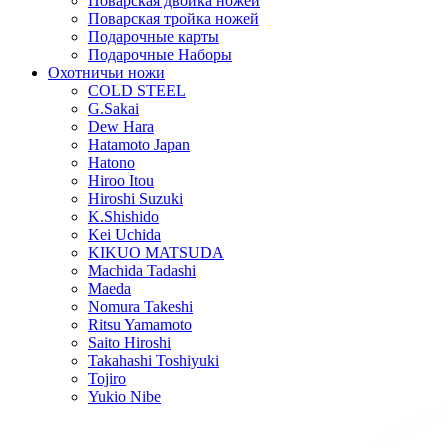
Поварская двойка ножей
Поварская тройка ножей
Подарочные карты
Подарочные Наборы
Охотничьи ножи
COLD STEEL
G.Sakai
Dew Hara
Hatamoto Japan
Hatono
Hiroo Itou
Hiroshi Suzuki
K.Shishido
Kei Uchida
KIKUO MATSUDA
Machida Tadashi
Maeda
Nomura Takeshi
Ritsu Yamamoto
Saito Hiroshi
Takahashi Toshiyuki
Tojiro
Yukio Nibe