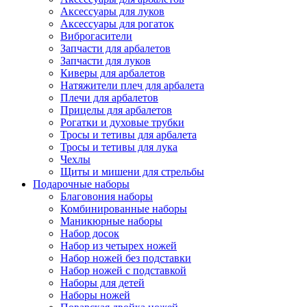
Аксессуары для луков
Аксессуары для рогаток
Виброгасители
Запчасти для арбалетов
Запчасти для луков
Киверы для арбалетов
Натяжители плеч для арбалета
Плечи для арбалетов
Прицелы для арбалетов
Рогатки и духовые трубки
Тросы и тетивы для арбалета
Тросы и тетивы для лука
Чехлы
Щиты и мишени для стрельбы
Подарочные наборы
Благовония наборы
Комбинированные наборы
Маникюрные наборы
Набор досок
Набор из четырех ножей
Набор ножей без подставки
Набор ножей с подставкой
Наборы для детей
Наборы ножей