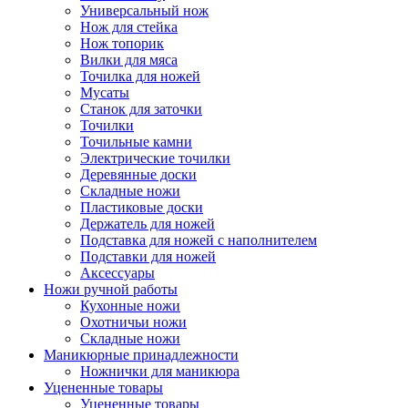
Универсальный нож
Нож для стейка
Нож топорик
Вилки для мяса
Точилка для ножей
Мусаты
Станок для заточки
Точилки
Точильные камни
Электрические точилки
Деревянные доски
Складные ножи
Пластиковые доски
Держатель для ножей
Подставка для ножей с наполнителем
Подставки для ножей
Аксессуары
Ножи ручной работы
Кухонные ножи
Охотничьи ножи
Складные ножи
Маникюрные принадлежности
Ножнички для маникюра
Уцененные товары
Уцененные товары