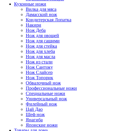
Кухонные ножи
Вилка для мяса
Дамасский нож
Кондитерская Лопатка
Накири
Нож Деба
Нож для овощей
Нож для сашими
Нож для стейка
Нож для хлеба
Нож для масла
Нож из стали
Нож Сантоку
Нож Слайсер
Нож Топорик
Обвалочный нож
Профессиональные ножи
Специальные ножи
Универсальный нож
Филейный нож
Цай Дао
Шеф нож
Янагиба
Японские ножи
Товары для дома