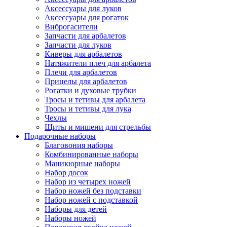
Аксессуары для луков
Аксессуары для рогаток
Виброгасители
Запчасти для арбалетов
Запчасти для луков
Киверы для арбалетов
Натяжители плеч для арбалета
Плечи для арбалетов
Прицелы для арбалетов
Рогатки и духовые трубки
Тросы и тетивы для арбалета
Тросы и тетивы для лука
Чехлы
Щиты и мишени для стрельбы
Подарочные наборы
Благовония наборы
Комбинированные наборы
Маникюрные наборы
Набор досок
Набор из четырех ножей
Набор ножей без подставки
Набор ножей с подставкой
Наборы для детей
Наборы ножей