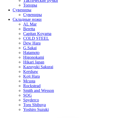
Тактические ручки
Топоры
Сувениры
Сувениры
Складные ножи
AL Mar
Beretta
Capitan Koyama
COLD STEEL
Dew Hara
G.Sakai
Hatamoto
Higonokami
Hikari Japan
Kazuyuki Sakurai
Kershaw
Koji Hara
Mcusta
Rockstead
Smith and Wesson
SOG
Spyderco
Toru Shibuya
Yoshiro Suzuki