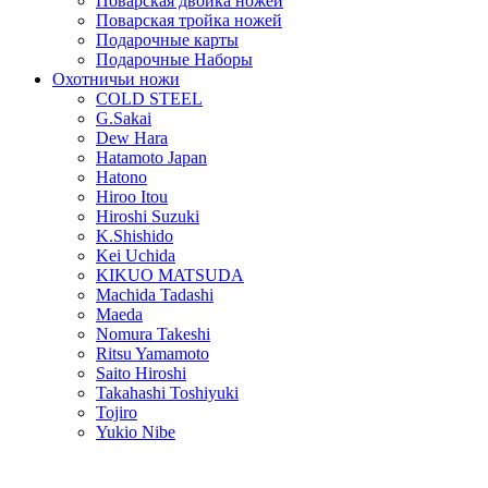
Поварская двойка ножей
Поварская тройка ножей
Подарочные карты
Подарочные Наборы
Охотничьи ножи
COLD STEEL
G.Sakai
Dew Hara
Hatamoto Japan
Hatono
Hiroo Itou
Hiroshi Suzuki
K.Shishido
Kei Uchida
KIKUO MATSUDA
Machida Tadashi
Maeda
Nomura Takeshi
Ritsu Yamamoto
Saito Hiroshi
Takahashi Toshiyuki
Tojiro
Yukio Nibe