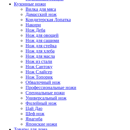
Кухонные ножи
Вилка для мяса
Дамасский нож
Кондитерская Лопатка
Накири
Нож Деба
Нож для овощей
Нож для сашими
Нож для стейка
Нож для хлеба
Нож для масла
Нож из стали
Нож Сантоку
Нож Слайсер
Нож Топорик
Обвалочный нож
Профессиональные ножи
Специальные ножи
Универсальный нож
Филейный нож
Цай Дао
Шеф нож
Янагиба
Японские ножи
Товары для дома