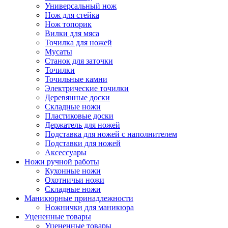
Универсальный нож
Нож для стейка
Нож топорик
Вилки для мяса
Точилка для ножей
Мусаты
Станок для заточки
Точилки
Точильные камни
Электрические точилки
Деревянные доски
Складные ножи
Пластиковые доски
Держатель для ножей
Подставка для ножей с наполнителем
Подставки для ножей
Аксессуары
Ножи ручной работы
Кухонные ножи
Охотничьи ножи
Складные ножи
Маникюрные принадлежности
Ножнички для маникюра
Уцененные товары
Уцененные товары