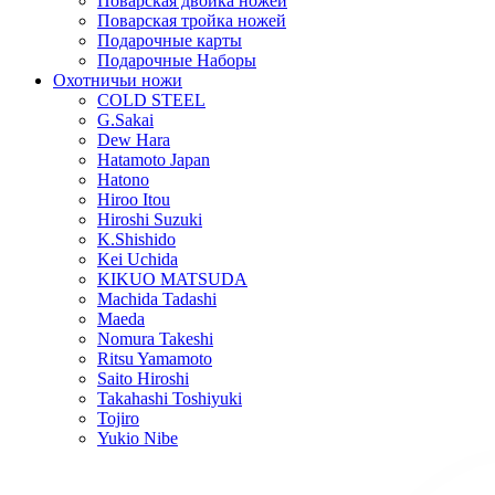
Поварская двойка ножей
Поварская тройка ножей
Подарочные карты
Подарочные Наборы
Охотничьи ножи
COLD STEEL
G.Sakai
Dew Hara
Hatamoto Japan
Hatono
Hiroo Itou
Hiroshi Suzuki
K.Shishido
Kei Uchida
KIKUO MATSUDA
Machida Tadashi
Maeda
Nomura Takeshi
Ritsu Yamamoto
Saito Hiroshi
Takahashi Toshiyuki
Tojiro
Yukio Nibe