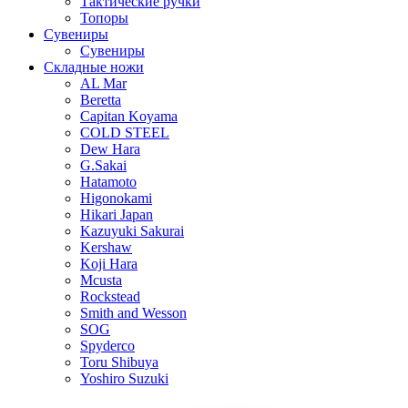
Тактические ручки
Топоры
Сувениры
Сувениры
Складные ножи
AL Mar
Beretta
Capitan Koyama
COLD STEEL
Dew Hara
G.Sakai
Hatamoto
Higonokami
Hikari Japan
Kazuyuki Sakurai
Kershaw
Koji Hara
Mcusta
Rockstead
Smith and Wesson
SOG
Spyderco
Toru Shibuya
Yoshiro Suzuki