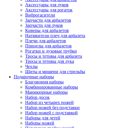
Аксессуары для луков
Аксессуары для рогаток
Виброгасители
Запчасти для арбалетов
Запчасти для луков
Киверы для арбалетов
Натяжители плеч для арбалета
Плечи для арбалетов
Прицелы для арбалетов
Рогатки и духовые трубки
Тросы и тетивы для арбалета
Тросы и тетивы для лука
Чехлы
Щиты и мишени для стрельбы
Подарочные наборы
Благовония наборы
Комбинированные наборы
Маникюрные наборы
Набор досок
Набор из четырех ножей
Набор ножей без подставки
Набор ножей с подставкой
Наборы для детей
Наборы ножей