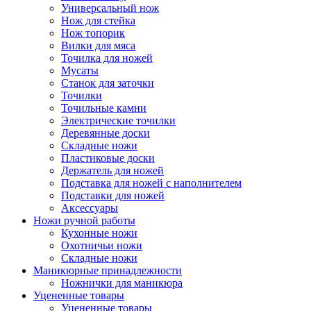
Универсальный нож
Нож для стейка
Нож топорик
Вилки для мяса
Точилка для ножей
Мусаты
Станок для заточки
Точилки
Точильные камни
Электрические точилки
Деревянные доски
Складные ножи
Пластиковые доски
Держатель для ножей
Подставка для ножей с наполнителем
Подставки для ножей
Аксессуары
Ножи ручной работы
Кухонные ножи
Охотничьи ножи
Складные ножи
Маникюрные принадлежности
Ножнички для маникюра
Уцененные товары
Уцененные товары