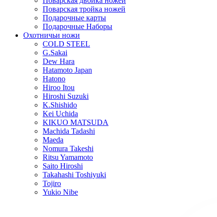
Поварская двойка ножей
Поварская тройка ножей
Подарочные карты
Подарочные Наборы
Охотничьи ножи
COLD STEEL
G.Sakai
Dew Hara
Hatamoto Japan
Hatono
Hiroo Itou
Hiroshi Suzuki
K.Shishido
Kei Uchida
KIKUO MATSUDA
Machida Tadashi
Maeda
Nomura Takeshi
Ritsu Yamamoto
Saito Hiroshi
Takahashi Toshiyuki
Tojiro
Yukio Nibe