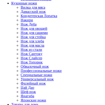
Кухонные ножи
Вилка для мяса
Дамасский нож
Кондитерская Лопатка
Накири
Нож Деба
Нож для овощей
Нож для сашими
Нож для стейка
Нож для хлеба
Нож для масла
Нож из стали
Нож Сантоку
Нож Слайсер
Нож Топорик
Обвалочный нож
Профессиональные ножи
Специальные ножи
Универсальный нож
Филейный нож
Цай Дао
Шеф нож
Янагиба
Японские ножи
Товары для дома