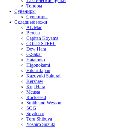
Тактические ручки
Топоры
Сувениры
Сувениры
Складные ножи
AL Mar
Beretta
Capitan Koyama
COLD STEEL
Dew Hara
G.Sakai
Hatamoto
Higonokami
Hikari Japan
Kazuyuki Sakurai
Kershaw
Koji Hara
Mcusta
Rockstead
Smith and Wesson
SOG
Spyderco
Toru Shibuya
Yoshiro Suzuki