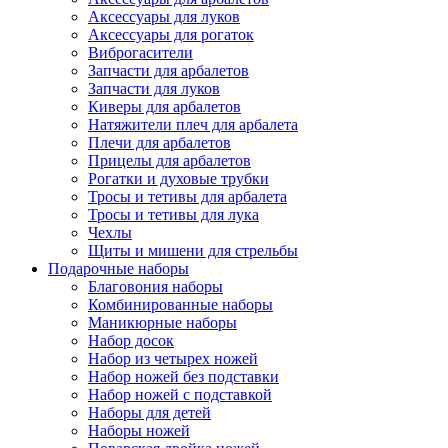
Аксессуары для луков
Аксессуары для рогаток
Виброгасители
Запчасти для арбалетов
Запчасти для луков
Киверы для арбалетов
Натяжители плеч для арбалета
Плечи для арбалетов
Прицелы для арбалетов
Рогатки и духовые трубки
Тросы и тетивы для арбалета
Тросы и тетивы для лука
Чехлы
Щиты и мишени для стрельбы
Подарочные наборы
Благовония наборы
Комбинированные наборы
Маникюрные наборы
Набор досок
Набор из четырех ножей
Набор ножей без подставки
Набор ножей с подставкой
Наборы для детей
Наборы ножей