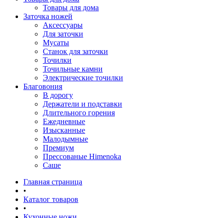
Товары для дома
Заточка ножей
Аксессуары
Для заточки
Мусаты
Станок для заточки
Точилки
Точильные камни
Электрические точилки
Благовония
В дорогу
Держатели и подставки
Длительного горения
Ежедневные
Изысканные
Малодымные
Премиум
Прессованые Himenoka
Саше
Главная страница
•
Каталог товаров
•
Кухонные ножи