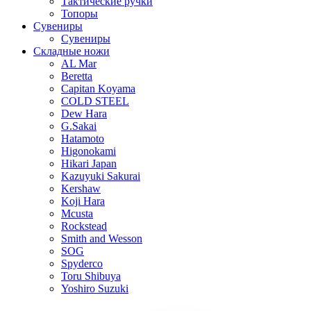
Тактические ручки
Топоры
Сувениры
Сувениры
Складные ножи
AL Mar
Beretta
Capitan Koyama
COLD STEEL
Dew Hara
G.Sakai
Hatamoto
Higonokami
Hikari Japan
Kazuyuki Sakurai
Kershaw
Koji Hara
Mcusta
Rockstead
Smith and Wesson
SOG
Spyderco
Toru Shibuya
Yoshiro Suzuki