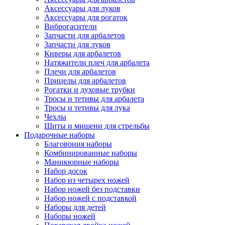
Аксессуары для луков
Аксессуары для рогаток
Виброгасители
Запчасти для арбалетов
Запчасти для луков
Киверы для арбалетов
Натяжители плеч для арбалета
Плечи для арбалетов
Прицелы для арбалетов
Рогатки и духовые трубки
Тросы и тетивы для арбалета
Тросы и тетивы для лука
Чехлы
Щиты и мишени для стрельбы
Подарочные наборы
Благовония наборы
Комбинированные наборы
Маникюрные наборы
Набор досок
Набор из четырех ножей
Набор ножей без подставки
Набор ножей с подставкой
Наборы для детей
Наборы ножей