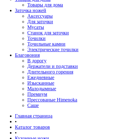
Товары для дома
Заточка ножей
Аксессуары
Для заточки
Мусаты
Станок для заточки
Точилки
Точильные камни
Электрические точилки
Благовония
В дорогу
Держатели и подставки
Длительного горения
Ежедневные
Изысканные
Малодымные
Премиум
Прессованые Himenoka
Саше
Главная страница
•
Каталог товаров
•
Кухонные ножи