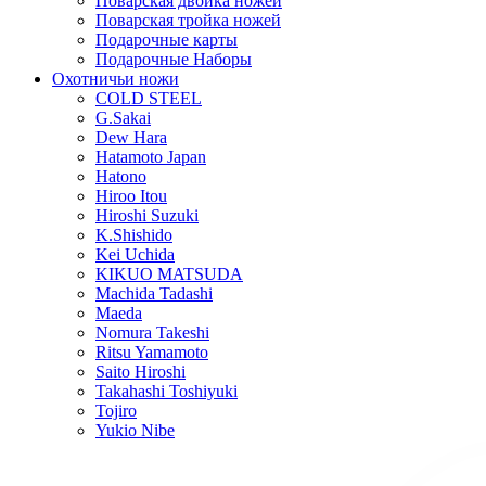
Поварская двойка ножей
Поварская тройка ножей
Подарочные карты
Подарочные Наборы
Охотничьи ножи
COLD STEEL
G.Sakai
Dew Hara
Hatamoto Japan
Hatono
Hiroo Itou
Hiroshi Suzuki
K.Shishido
Kei Uchida
KIKUO MATSUDA
Machida Tadashi
Maeda
Nomura Takeshi
Ritsu Yamamoto
Saito Hiroshi
Takahashi Toshiyuki
Tojiro
Yukio Nibe