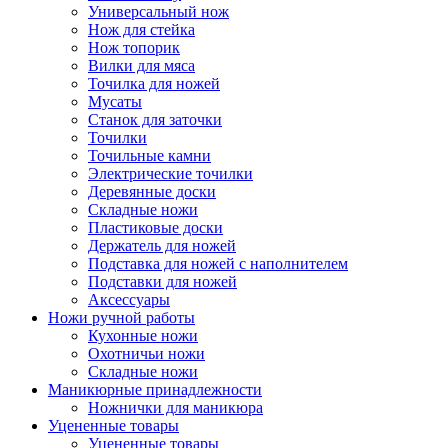
Универсальный нож
Нож для стейка
Нож топорик
Вилки для мяса
Точилка для ножей
Мусаты
Станок для заточки
Точилки
Точильные камни
Электрические точилки
Деревянные доски
Складные ножи
Пластиковые доски
Держатель для ножей
Подставка для ножей с наполнителем
Подставки для ножей
Аксессуары
Ножи ручной работы
Кухонные ножи
Охотничьи ножи
Складные ножи
Маникюрные принадлежности
Ножнички для маникюра
Уцененные товары
Уцененные товары