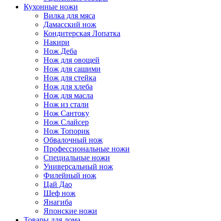
Кухонные ножи
Вилка для мяса
Дамасский нож
Кондитерская Лопатка
Накири
Нож Деба
Нож для овощей
Нож для сашими
Нож для стейка
Нож для хлеба
Нож для масла
Нож из стали
Нож Сантоку
Нож Слайсер
Нож Топорик
Обвалочный нож
Профессиональные ножи
Специальные ножи
Универсальный нож
Филейный нож
Цай Дао
Шеф нож
Янагиба
Японские ножи
Товары для дома