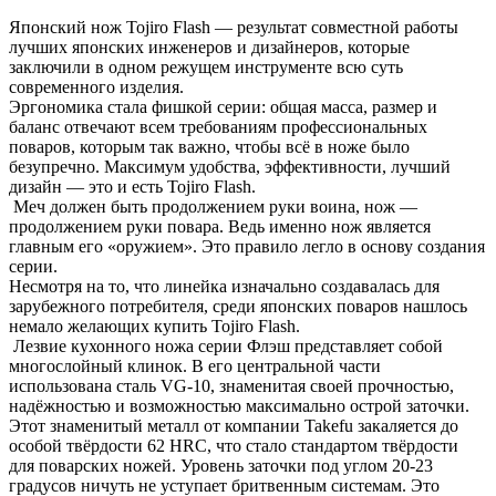
Японский нож Tojiro Flash — результат совместной работы
лучших японских инженеров и дизайнеров, которые
заключили в одном режущем инструменте всю суть
современного изделия.
Эргономика стала фишкой серии: общая масса, размер и
баланс отвечают всем требованиям профессиональных
поваров, которым так важно, чтобы всё в ноже было
безупречно. Максимум удобства, эффективности, лучший
дизайн — это и есть Tojiro Flash.
Меч должен быть продолжением руки воина, нож —
продолжением руки повара. Ведь именно нож является
главным его «оружием». Это правило легло в основу создания
серии.
Несмотря на то, что линейка изначально создавалась для
зарубежного потребителя, среди японских поваров нашлось
немало желающих купить Tojiro Flash.
Лезвие кухонного ножа серии Флэш представляет собой
многослойный клинок. В его центральной части
использована сталь VG-10, знаменитая своей прочностью,
надёжностью и возможностью максимально острой заточки.
Этот знаменитый металл от компании Takefu закаляется до
особой твёрдости 62 HRC, что стало стандартом твёрдости
для поварских ножей. Уровень заточки под углом 20-23
градусов ничуть не уступает бритвенным системам. Это