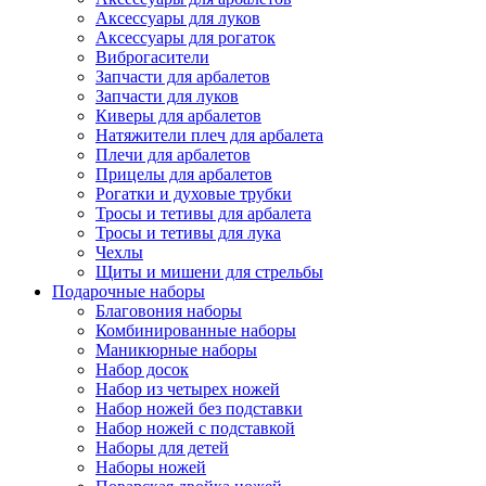
Аксессуары для луков
Аксессуары для рогаток
Виброгасители
Запчасти для арбалетов
Запчасти для луков
Киверы для арбалетов
Натяжители плеч для арбалета
Плечи для арбалетов
Прицелы для арбалетов
Рогатки и духовые трубки
Тросы и тетивы для арбалета
Тросы и тетивы для лука
Чехлы
Щиты и мишени для стрельбы
Подарочные наборы
Благовония наборы
Комбинированные наборы
Маникюрные наборы
Набор досок
Набор из четырех ножей
Набор ножей без подставки
Набор ножей с подставкой
Наборы для детей
Наборы ножей