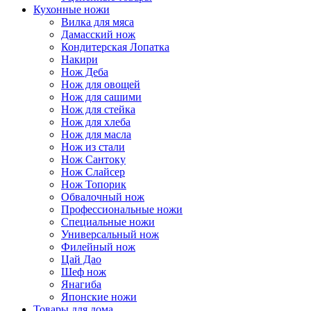
Кухонные ножи
Вилка для мяса
Дамасский нож
Кондитерская Лопатка
Накири
Нож Деба
Нож для овощей
Нож для сашими
Нож для стейка
Нож для хлеба
Нож для масла
Нож из стали
Нож Сантоку
Нож Слайсер
Нож Топорик
Обвалочный нож
Профессиональные ножи
Специальные ножи
Универсальный нож
Филейный нож
Цай Дао
Шеф нож
Янагиба
Японские ножи
Товары для дома