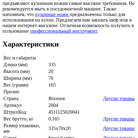
предъявляют кухонным ножам самые высокие требования. Не
рекомендуется мыть в посудомоечной машине. Также
напомним, что
кухонные ножи
предназначены только для
использования на кухне. Предлагаем вам заказать шеф нож в
нашем интернет-магазине. Отличная возможность получить в
пользование
профессиональный инструмент
.
Характеристики
Вес и габариты
Длина (мм)
335
Высота (мм)
20
Ширина (мм)
70
Вес (грамм)
165
Прочие
Страна
Япония
Другие товары
Артикул
2004
ШтрихКод
4511125020041
Вес брутто, кг
0,165
Другие товары
Размер упаковки,
335x70x20
Другие товары
мм
Серия
Special series
Другие товары