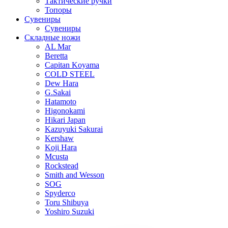
Тактические ручки
Топоры
Сувениры
Сувениры
Складные ножи
AL Mar
Beretta
Capitan Koyama
COLD STEEL
Dew Hara
G.Sakai
Hatamoto
Higonokami
Hikari Japan
Kazuyuki Sakurai
Kershaw
Koji Hara
Mcusta
Rockstead
Smith and Wesson
SOG
Spyderco
Toru Shibuya
Yoshiro Suzuki