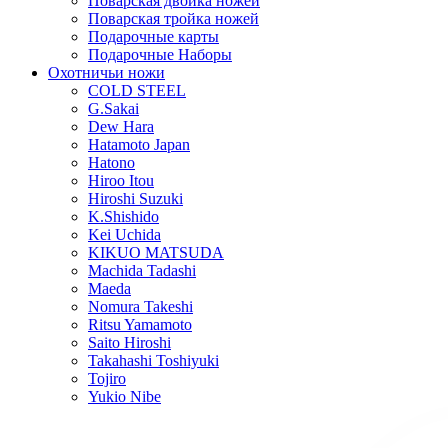
Поварская двойка ножей
Поварская тройка ножей
Подарочные карты
Подарочные Наборы
Охотничьи ножи
COLD STEEL
G.Sakai
Dew Hara
Hatamoto Japan
Hatono
Hiroo Itou
Hiroshi Suzuki
K.Shishido
Kei Uchida
KIKUO MATSUDA
Machida Tadashi
Maeda
Nomura Takeshi
Ritsu Yamamoto
Saito Hiroshi
Takahashi Toshiyuki
Tojiro
Yukio Nibe