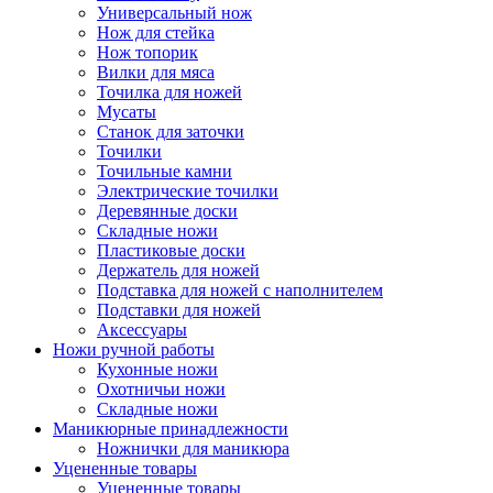
Универсальный нож
Нож для стейка
Нож топорик
Вилки для мяса
Точилка для ножей
Мусаты
Станок для заточки
Точилки
Точильные камни
Электрические точилки
Деревянные доски
Складные ножи
Пластиковые доски
Держатель для ножей
Подставка для ножей с наполнителем
Подставки для ножей
Аксессуары
Ножи ручной работы
Кухонные ножи
Охотничьи ножи
Складные ножи
Маникюрные принадлежности
Ножнички для маникюра
Уцененные товары
Уцененные товары