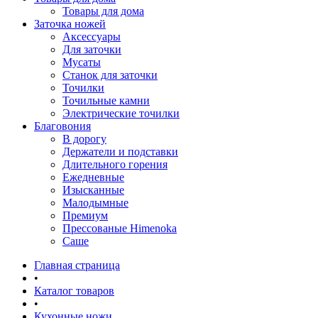
Товары для дома
Заточка ножей
Аксессуары
Для заточки
Мусаты
Станок для заточки
Точилки
Точильные камни
Электрические точилки
Благовония
В дорогу
Держатели и подставки
Длительного горения
Ежедневные
Изысканные
Малодымные
Премиум
Прессованые Himenoka
Саше
Главная страница
•
Каталог товаров
•
Кухонные ножи