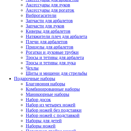
Аксессуары для луков
Аксессуары для рогаток
Виброгасители
Запчасти для арбалетов
Запчасти для луков
Киверы для арбалетов
Натяжители плеч для арбалета
Плечи для арбалетов
Прицелы для арбалетов
Рогатки и духовые трубки
Тросы и тетивы для арбалета
Тросы и тетивы для лука
Чехлы
Щиты и мишени для стрельбы
Подарочные наборы
Благовония наборы
Комбинированные наборы
Маникюрные наборы
Набор досок
Набор из четырех ножей
Набор ножей без подставки
Набор ножей с подставкой
Наборы для детей
Наборы ножей