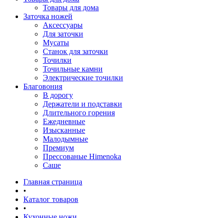
Товары для дома
Заточка ножей
Аксессуары
Для заточки
Мусаты
Станок для заточки
Точилки
Точильные камни
Электрические точилки
Благовония
В дорогу
Держатели и подставки
Длительного горения
Ежедневные
Изысканные
Малодымные
Премиум
Прессованые Himenoka
Саше
Главная страница
•
Каталог товаров
•
Кухонные ножи