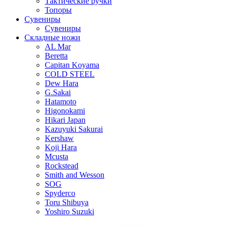
Тактические ручки
Топоры
Сувениры
Сувениры
Складные ножи
AL Mar
Beretta
Capitan Koyama
COLD STEEL
Dew Hara
G.Sakai
Hatamoto
Higonokami
Hikari Japan
Kazuyuki Sakurai
Kershaw
Koji Hara
Mcusta
Rockstead
Smith and Wesson
SOG
Spyderco
Toru Shibuya
Yoshiro Suzuki