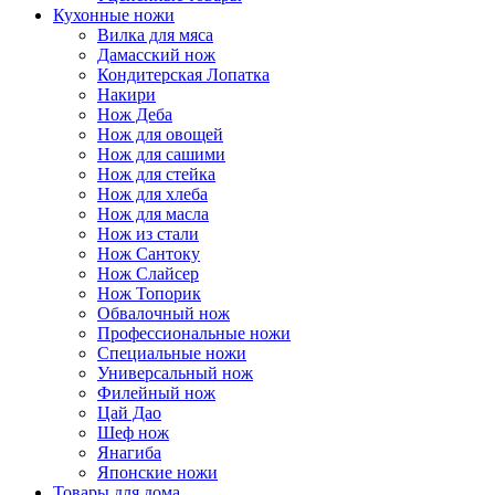
Кухонные ножи
Вилка для мяса
Дамасский нож
Кондитерская Лопатка
Накири
Нож Деба
Нож для овощей
Нож для сашими
Нож для стейка
Нож для хлеба
Нож для масла
Нож из стали
Нож Сантоку
Нож Слайсер
Нож Топорик
Обвалочный нож
Профессиональные ножи
Специальные ножи
Универсальный нож
Филейный нож
Цай Дао
Шеф нож
Янагиба
Японские ножи
Товары для дома