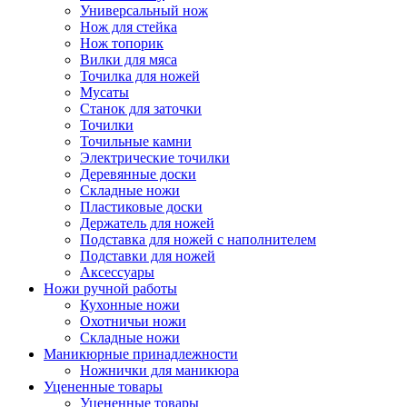
Универсальный нож
Нож для стейка
Нож топорик
Вилки для мяса
Точилка для ножей
Мусаты
Станок для заточки
Точилки
Точильные камни
Электрические точилки
Деревянные доски
Складные ножи
Пластиковые доски
Держатель для ножей
Подставка для ножей с наполнителем
Подставки для ножей
Аксессуары
Ножи ручной работы
Кухонные ножи
Охотничьи ножи
Складные ножи
Маникюрные принадлежности
Ножнички для маникюра
Уцененные товары
Уцененные товары