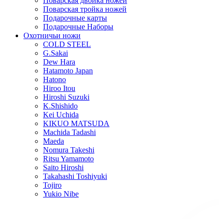
Поварская двойка ножей
Поварская тройка ножей
Подарочные карты
Подарочные Наборы
Охотничьи ножи
COLD STEEL
G.Sakai
Dew Hara
Hatamoto Japan
Hatono
Hiroo Itou
Hiroshi Suzuki
K.Shishido
Kei Uchida
KIKUO MATSUDA
Machida Tadashi
Maeda
Nomura Takeshi
Ritsu Yamamoto
Saito Hiroshi
Takahashi Toshiyuki
Tojiro
Yukio Nibe