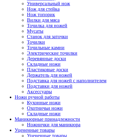
Универсальный нож
Нож для стейка
Нож топорик
Вилки для мяса
Точилка для ножей
Мусаты
Станок для заточки
Точилки
Точильные камни
Электрические точилки
Деревянные доски
Складные ножи
Пластиковые доски
Держатель для ножей
Подставка для ножей с наполнителем
Подставки для ножей
Аксессуары
Ножи ручной работы
Кухонные ножи
Охотничьи ножи
Складные ножи
Маникюрные принадлежности
Ножнички для маникюра
Уцененные товары
Уцененные товары