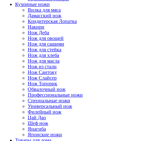
Кухонные ножи
Вилка для мяса
Дамасский нож
Кондитерская Лопатка
Накири
Нож Деба
Нож для овощей
Нож для сашими
Нож для стейка
Нож для хлеба
Нож для масла
Нож из стали
Нож Сантоку
Нож Слайсер
Нож Топорик
Обвалочный нож
Профессиональные ножи
Специальные ножи
Универсальный нож
Филейный нож
Цай Дао
Шеф нож
Янагиба
Японские ножи
Товары для дома