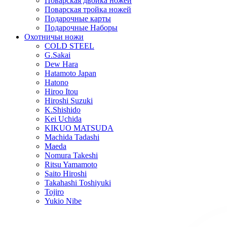
Поварская двойка ножей
Поварская тройка ножей
Подарочные карты
Подарочные Наборы
Охотничьи ножи
COLD STEEL
G.Sakai
Dew Hara
Hatamoto Japan
Hatono
Hiroo Itou
Hiroshi Suzuki
K.Shishido
Kei Uchida
KIKUO MATSUDA
Machida Tadashi
Maeda
Nomura Takeshi
Ritsu Yamamoto
Saito Hiroshi
Takahashi Toshiyuki
Tojiro
Yukio Nibe