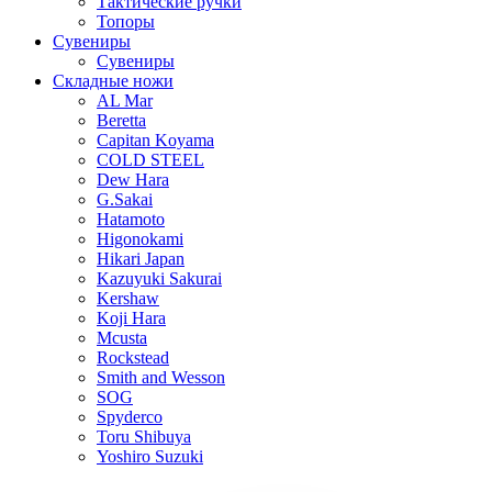
Тактические ручки
Топоры
Сувениры
Сувениры
Складные ножи
AL Mar
Beretta
Capitan Koyama
COLD STEEL
Dew Hara
G.Sakai
Hatamoto
Higonokami
Hikari Japan
Kazuyuki Sakurai
Kershaw
Koji Hara
Mcusta
Rockstead
Smith and Wesson
SOG
Spyderco
Toru Shibuya
Yoshiro Suzuki