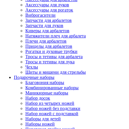
Аксессуары для луков
Аксессуары для рогаток
Виброгасители
Запчасти для арбалетов
Запчасти для луков
Киверы для арбалетов
Натяжители плеч для арбалета
Плечи для арбалетов
Прицелы для арбалетов
Рогатки и духовые трубки
Тросы и тетивы для арбалета
Тросы и тетивы для лука
Чехлы
Щиты и мишени для стрельбы
Подарочные наборы
Благовония наборы
Комбинированные наборы
Маникюрные наборы
Набор досок
Набор из четырех ножей
Набор ножей без подставки
Набор ножей с подставкой
Наборы для детей
Наборы ножей