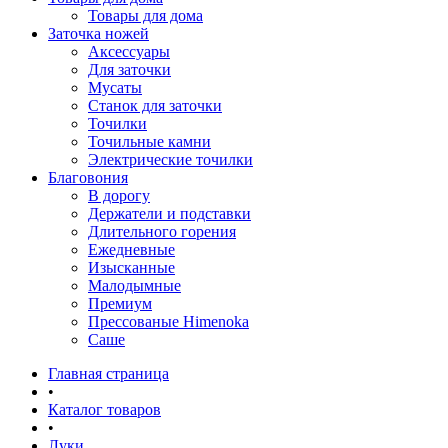
Товары для дома
Заточка ножей
Аксессуары
Для заточки
Мусаты
Станок для заточки
Точилки
Точильные камни
Электрические точилки
Благовония
В дорогу
Держатели и подставки
Длительного горения
Ежедневные
Изысканные
Малодымные
Премиум
Прессованые Himenoka
Саше
Главная страница
•
Каталог товаров
•
Луки