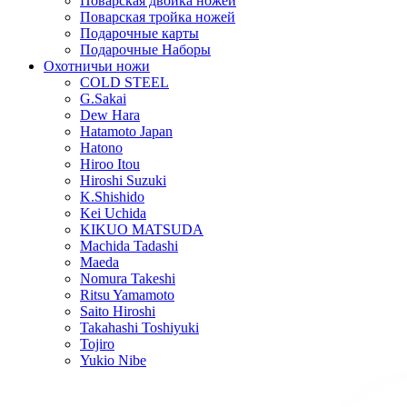
Поварская двойка ножей
Поварская тройка ножей
Подарочные карты
Подарочные Наборы
Охотничьи ножи
COLD STEEL
G.Sakai
Dew Hara
Hatamoto Japan
Hatono
Hiroo Itou
Hiroshi Suzuki
K.Shishido
Kei Uchida
KIKUO MATSUDA
Machida Tadashi
Maeda
Nomura Takeshi
Ritsu Yamamoto
Saito Hiroshi
Takahashi Toshiyuki
Tojiro
Yukio Nibe