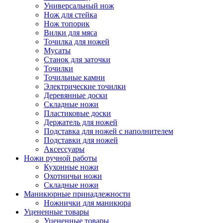
Универсальный нож
Нож для стейка
Нож топорик
Вилки для мяса
Точилка для ножей
Мусаты
Станок для заточки
Точилки
Точильные камни
Электрические точилки
Деревянные доски
Складные ножи
Пластиковые доски
Держатель для ножей
Подставка для ножей с наполнителем
Подставки для ножей
Аксессуары
Ножи ручной работы
Кухонные ножи
Охотничьи ножи
Складные ножи
Маникюрные принадлежности
Ножнички для маникюра
Уцененные товары
Уцененные товары