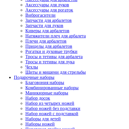
Аксессуары для луков
Аксессуары для рогаток
Виброгасители
Запчасти для арбалетов
Запчасти для луков
Киверы для арбалетов
Натяжители плеч для арбалета
Плечи для арбалетов
Прицелы для арбалетов
Рогатки и духовые трубки
Тросы и тетивы для арбалета
Тросы и тетивы для лука
Чехлы
Щиты и мишени для стрельбы
Подарочные наборы
Благовония наборы
Комбинированные наборы
Маникюрные наборы
Набор досок
Набор из четырех ножей
Набор ножей без подставки
Набор ножей с подставкой
Наборы для детей
Наборы ножей