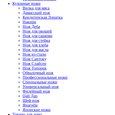
Кухонные ножи
Вилка для мяса
Дамасский нож
Кондитерская Лопатка
Накири
Нож Деба
Нож для овощей
Нож для сашими
Нож для стейка
Нож для хлеба
Нож для масла
Нож из стали
Нож Сантоку
Нож Слайсер
Нож Топорик
Обвалочный нож
Профессиональные ножи
Специальные ножи
Универсальный нож
Филейный нож
Цай Дао
Шеф нож
Янагиба
Японские ножи
Товары для дома