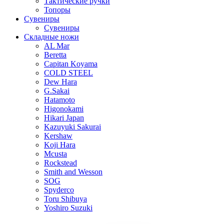
Тактические ручки
Топоры
Сувениры
Сувениры
Складные ножи
AL Mar
Beretta
Capitan Koyama
COLD STEEL
Dew Hara
G.Sakai
Hatamoto
Higonokami
Hikari Japan
Kazuyuki Sakurai
Kershaw
Koji Hara
Mcusta
Rockstead
Smith and Wesson
SOG
Spyderco
Toru Shibuya
Yoshiro Suzuki