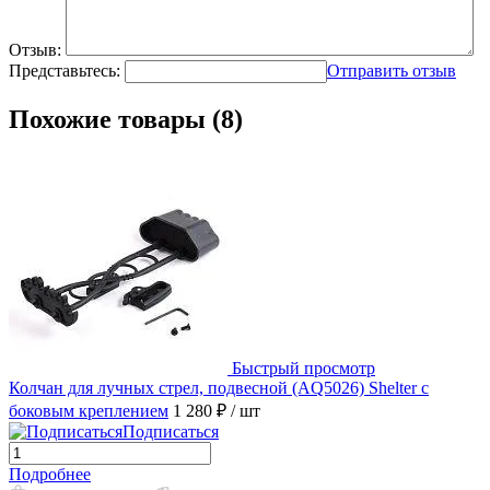
Отзыв:
Представьтесь:
Отправить отзыв
Похожие товары (8)
Быстрый просмотр
Колчан для лучных стрел, подвесной (AQ5026) Shelter с
боковым креплением
1 280 ₽
/ шт
Подписаться
Подробнее