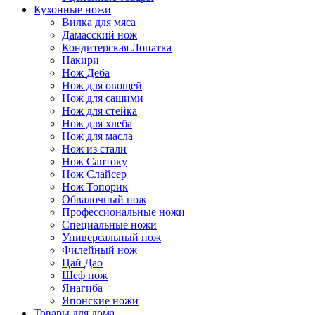
Кухонные ножи
Вилка для мяса
Дамасский нож
Кондитерская Лопатка
Накири
Нож Деба
Нож для овощей
Нож для сашими
Нож для стейка
Нож для хлеба
Нож для масла
Нож из стали
Нож Сантоку
Нож Слайсер
Нож Топорик
Обвалочный нож
Профессиональные ножи
Специальные ножи
Универсальный нож
Филейный нож
Цай Дао
Шеф нож
Янагиба
Японские ножи
Товары для дома