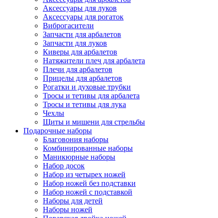
Аксессуары для луков
Аксессуары для рогаток
Виброгасители
Запчасти для арбалетов
Запчасти для луков
Киверы для арбалетов
Натяжители плеч для арбалета
Плечи для арбалетов
Прицелы для арбалетов
Рогатки и духовые трубки
Тросы и тетивы для арбалета
Тросы и тетивы для лука
Чехлы
Щиты и мишени для стрельбы
Подарочные наборы
Благовония наборы
Комбинированные наборы
Маникюрные наборы
Набор досок
Набор из четырех ножей
Набор ножей без подставки
Набор ножей с подставкой
Наборы для детей
Наборы ножей