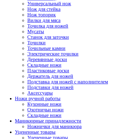
Универсальный нож
Нож для стейка
Нож топорик
Вилки для мяса
Точилка для ножей
Мусаты
Станок для заточки
Точилки
Точильные камни
Электрические точилки
Деревянные доски
Складные ножи
Пластиковые доски
Держатель для ножей
Подставка для ножей с наполнителем
Подставки для ножей
Аксессуары
Ножи ручной работы
Кухонные ножи
Охотничьи ножи
Складные ножи
Маникюрные принадлежности
Ножнички для маникюра
Уцененные товары
Уцененные товары