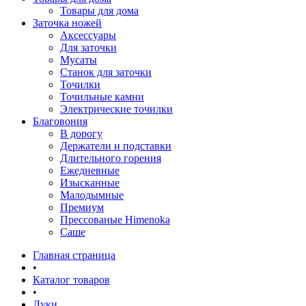
Товары для дома
Заточка ножей
Аксессуары
Для заточки
Мусаты
Станок для заточки
Точилки
Точильные камни
Электрические точилки
Благовония
В дорогу
Держатели и подставки
Длительного горения
Ежедневные
Изысканные
Малодымные
Премиум
Прессованые Himenoka
Саше
Главная страница
•
Каталог товаров
•
Луки