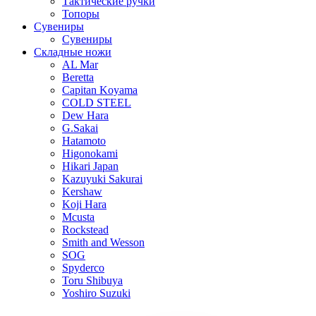
Тактические ручки
Топоры
Сувениры
Сувениры
Складные ножи
AL Mar
Beretta
Capitan Koyama
COLD STEEL
Dew Hara
G.Sakai
Hatamoto
Higonokami
Hikari Japan
Kazuyuki Sakurai
Kershaw
Koji Hara
Mcusta
Rockstead
Smith and Wesson
SOG
Spyderco
Toru Shibuya
Yoshiro Suzuki