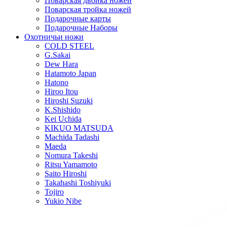
Поварская двойка ножей
Поварская тройка ножей
Подарочные карты
Подарочные Наборы
Охотничьи ножи
COLD STEEL
G.Sakai
Dew Hara
Hatamoto Japan
Hatono
Hiroo Itou
Hiroshi Suzuki
K.Shishido
Kei Uchida
KIKUO MATSUDA
Machida Tadashi
Maeda
Nomura Takeshi
Ritsu Yamamoto
Saito Hiroshi
Takahashi Toshiyuki
Tojiro
Yukio Nibe