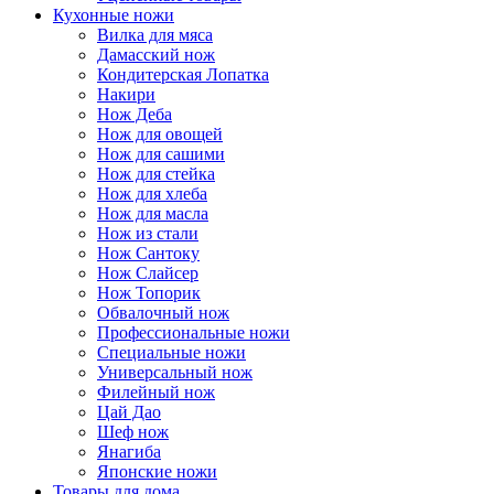
Кухонные ножи
Вилка для мяса
Дамасский нож
Кондитерская Лопатка
Накири
Нож Деба
Нож для овощей
Нож для сашими
Нож для стейка
Нож для хлеба
Нож для масла
Нож из стали
Нож Сантоку
Нож Слайсер
Нож Топорик
Обвалочный нож
Профессиональные ножи
Специальные ножи
Универсальный нож
Филейный нож
Цай Дао
Шеф нож
Янагиба
Японские ножи
Товары для дома