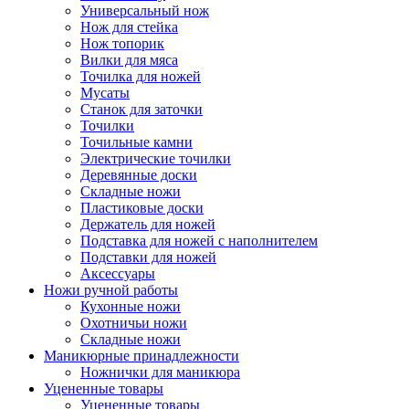
Универсальный нож
Нож для стейка
Нож топорик
Вилки для мяса
Точилка для ножей
Мусаты
Станок для заточки
Точилки
Точильные камни
Электрические точилки
Деревянные доски
Складные ножи
Пластиковые доски
Держатель для ножей
Подставка для ножей с наполнителем
Подставки для ножей
Аксессуары
Ножи ручной работы
Кухонные ножи
Охотничьи ножи
Складные ножи
Маникюрные принадлежности
Ножнички для маникюра
Уцененные товары
Уцененные товары