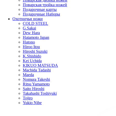
Поварская двойка ножей
Поварская тройка ножей
Подарочные карты
Подарочные Наборы
Охотничьи ножи
COLD STEEL
G.Sakai
Dew Hara
Hatamoto Japan
Hatono
Hiroo Itou
Hiroshi Suzuki
K.Shishido
Kei Uchida
KIKUO MATSUDA
Machida Tadashi
Maeda
Nomura Takeshi
Ritsu Yamamoto
Saito Hiroshi
Takahashi Toshiyuki
Tojiro
Yukio Nibe