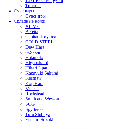
Тактические ручки
Топоры
Сувениры
Сувениры
Складные ножи
AL Mar
Beretta
Capitan Koyama
COLD STEEL
Dew Hara
G.Sakai
Hatamoto
Higonokami
Hikari Japan
Kazuyuki Sakurai
Kershaw
Koji Hara
Mcusta
Rockstead
Smith and Wesson
SOG
Spyderco
Toru Shibuya
Yoshiro Suzuki