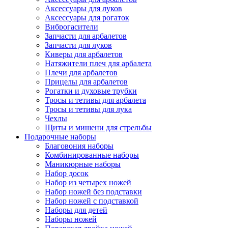
Аксессуары для луков
Аксессуары для рогаток
Виброгасители
Запчасти для арбалетов
Запчасти для луков
Киверы для арбалетов
Натяжители плеч для арбалета
Плечи для арбалетов
Прицелы для арбалетов
Рогатки и духовые трубки
Тросы и тетивы для арбалета
Тросы и тетивы для лука
Чехлы
Щиты и мишени для стрельбы
Подарочные наборы
Благовония наборы
Комбинированные наборы
Маникюрные наборы
Набор досок
Набор из четырех ножей
Набор ножей без подставки
Набор ножей с подставкой
Наборы для детей
Наборы ножей