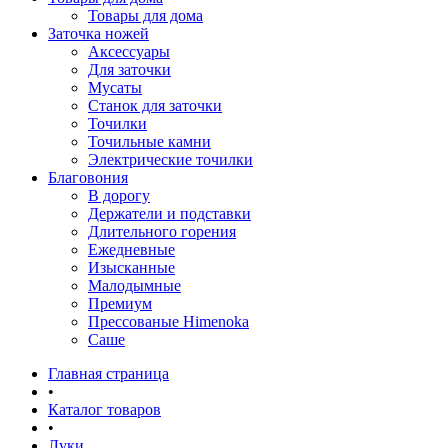
Товары для дома
Заточка ножей
Аксессуары
Для заточки
Мусаты
Станок для заточки
Точилки
Точильные камни
Электрические точилки
Благовония
В дорогу
Держатели и подставки
Длительного горения
Ежедневные
Изысканные
Малодымные
Премиум
Прессованые Himenoka
Саше
Главная страница
•
Каталог товаров
•
Луки