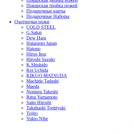
Поварская двойка ножей
Поварская тройка ножей
Подарочные карты
Подарочные Наборы
Охотничьи ножи
COLD STEEL
G.Sakai
Dew Hara
Hatamoto Japan
Hatono
Hiroo Itou
Hiroshi Suzuki
K.Shishido
Kei Uchida
KIKUO MATSUDA
Machida Tadashi
Maeda
Nomura Takeshi
Ritsu Yamamoto
Saito Hiroshi
Takahashi Toshiyuki
Tojiro
Yukio Nibe