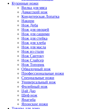
Кухонные ножи
Вилка для мяса
Дамасский нож
Кондитерская Лопатка
Накири
Нож Деба
Нож для овощей
Нож для сашими
Нож для стейка
Нож для хлеба
Нож для масла
Нож из стали
Нож Сантоку
Нож Слайсер
Нож Топорик
Обвалочный нож
Профессиональные ножи
Специальные ножи
Универсальный нож
Филейный нож
Цай Дао
Шеф нож
Янагиба
Японские ножи
Товары для дома