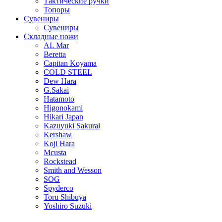
Тактические ручки
Топоры
Сувениры
Сувениры
Складные ножи
AL Mar
Beretta
Capitan Koyama
COLD STEEL
Dew Hara
G.Sakai
Hatamoto
Higonokami
Hikari Japan
Kazuyuki Sakurai
Kershaw
Koji Hara
Mcusta
Rockstead
Smith and Wesson
SOG
Spyderco
Toru Shibuya
Yoshiro Suzuki