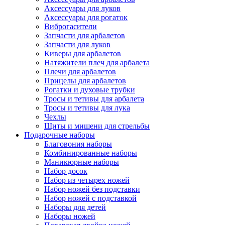
Аксессуары для луков
Аксессуары для рогаток
Виброгасители
Запчасти для арбалетов
Запчасти для луков
Киверы для арбалетов
Натяжители плеч для арбалета
Плечи для арбалетов
Прицелы для арбалетов
Рогатки и духовые трубки
Тросы и тетивы для арбалета
Тросы и тетивы для лука
Чехлы
Щиты и мишени для стрельбы
Подарочные наборы
Благовония наборы
Комбинированные наборы
Маникюрные наборы
Набор досок
Набор из четырех ножей
Набор ножей без подставки
Набор ножей с подставкой
Наборы для детей
Наборы ножей