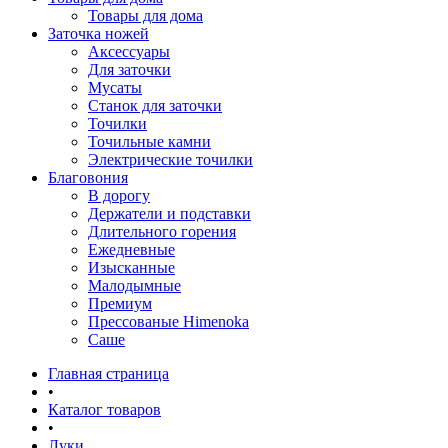
Товары для дома
Заточка ножей
Аксессуары
Для заточки
Мусаты
Станок для заточки
Точилки
Точильные камни
Электрические точилки
Благовония
В дорогу
Держатели и подставки
Длительного горения
Ежедневные
Изысканные
Малодымные
Премиум
Прессованые Himenoka
Саше
Главная страница
•
Каталог товаров
•
Луки