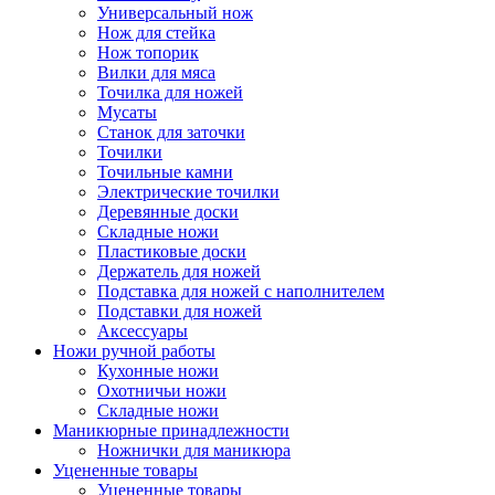
Универсальный нож
Нож для стейка
Нож топорик
Вилки для мяса
Точилка для ножей
Мусаты
Станок для заточки
Точилки
Точильные камни
Электрические точилки
Деревянные доски
Складные ножи
Пластиковые доски
Держатель для ножей
Подставка для ножей с наполнителем
Подставки для ножей
Аксессуары
Ножи ручной работы
Кухонные ножи
Охотничьи ножи
Складные ножи
Маникюрные принадлежности
Ножнички для маникюра
Уцененные товары
Уцененные товары