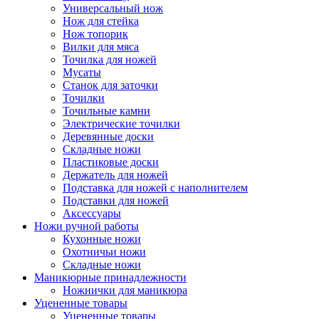
Универсальный нож
Нож для стейка
Нож топорик
Вилки для мяса
Точилка для ножей
Мусаты
Станок для заточки
Точилки
Точильные камни
Электрические точилки
Деревянные доски
Складные ножи
Пластиковые доски
Держатель для ножей
Подставка для ножей с наполнителем
Подставки для ножей
Аксессуары
Ножи ручной работы
Кухонные ножи
Охотничьи ножи
Складные ножи
Маникюрные принадлежности
Ножнички для маникюра
Уцененные товары
Уцененные товары