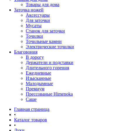
Товары для дома
Заточка ножей
Аксессуары
Для заточки
Мусаты
Станок для заточки
Точилки
Точильные камни
Электрические точилки
Благовония
В дорогу
Держатели и подставки
Длительного горения
Ежедневные
Изысканные
Малодымные
Премиум
Прессованые Himenoka
Саше
Главная страница
•
Каталог товаров
•
Луки