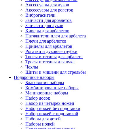
Аксессуары для луков
Аксессуары для рогаток
Виброгасители
Запчасти для арбалетов
Запчасти для луков
Киверы для арбалетов
Натяжители плеч для арбалета
Плечи для арбалетов
Прицелы для арбалетов
Рогатки и духовые трубки
Тросы и тетивы для арбалета
Тросы и тетивы для лука
Чехлы
Щиты и мишени для стрельбы
Подарочные наборы
Благовония наборы
Комбинированные наборы
Маникюрные наборы
Набор досок
Набор из четырех ножей
Набор ножей без подставки
Набор ножей с подставкой
Наборы для детей
Наборы ножей