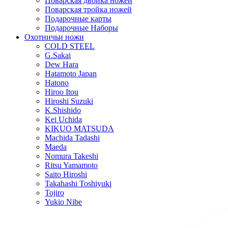
Поварская двойка ножей
Поварская тройка ножей
Подарочные карты
Подарочные Наборы
Охотничьи ножи
COLD STEEL
G.Sakai
Dew Hara
Hatamoto Japan
Hatono
Hiroo Itou
Hiroshi Suzuki
K.Shishido
Kei Uchida
KIKUO MATSUDA
Machida Tadashi
Maeda
Nomura Takeshi
Ritsu Yamamoto
Saito Hiroshi
Takahashi Toshiyuki
Tojiro
Yukio Nibe