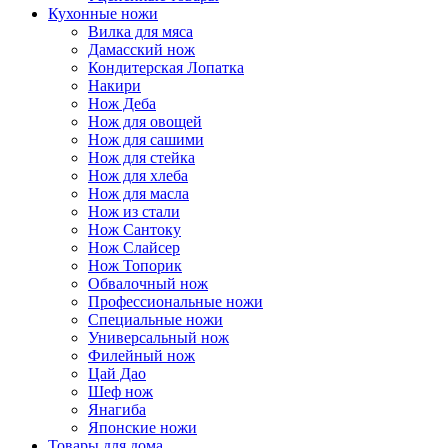
Кухонные ножи
Вилка для мяса
Дамасский нож
Кондитерская Лопатка
Накири
Нож Деба
Нож для овощей
Нож для сашими
Нож для стейка
Нож для хлеба
Нож для масла
Нож из стали
Нож Сантоку
Нож Слайсер
Нож Топорик
Обвалочный нож
Профессиональные ножи
Специальные ножи
Универсальный нож
Филейный нож
Цай Дао
Шеф нож
Янагиба
Японские ножи
Товары для дома