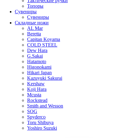
Тактические ручки
Топоры
Сувениры
Сувениры
Складные ножи
AL Mar
Beretta
Capitan Koyama
COLD STEEL
Dew Hara
G.Sakai
Hatamoto
Higonokami
Hikari Japan
Kazuyuki Sakurai
Kershaw
Koji Hara
Mcusta
Rockstead
Smith and Wesson
SOG
Spyderco
Toru Shibuya
Yoshiro Suzuki