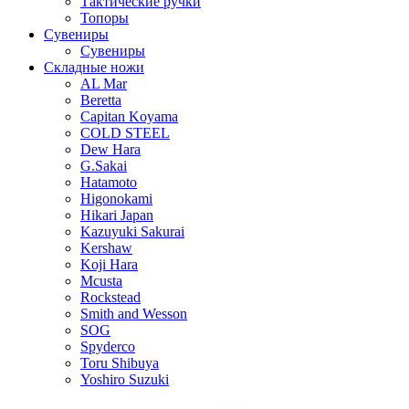
Тактические ручки
Топоры
Сувениры
Сувениры
Складные ножи
AL Mar
Beretta
Capitan Koyama
COLD STEEL
Dew Hara
G.Sakai
Hatamoto
Higonokami
Hikari Japan
Kazuyuki Sakurai
Kershaw
Koji Hara
Mcusta
Rockstead
Smith and Wesson
SOG
Spyderco
Toru Shibuya
Yoshiro Suzuki