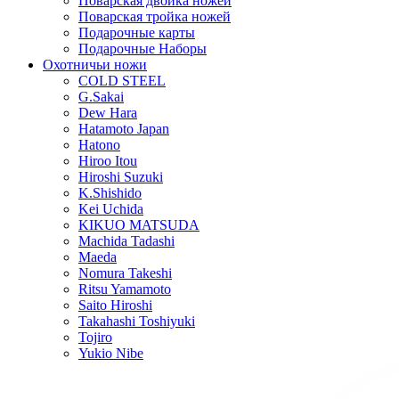
Поварская двойка ножей
Поварская тройка ножей
Подарочные карты
Подарочные Наборы
Охотничьи ножи
COLD STEEL
G.Sakai
Dew Hara
Hatamoto Japan
Hatono
Hiroo Itou
Hiroshi Suzuki
K.Shishido
Kei Uchida
KIKUO MATSUDA
Machida Tadashi
Maeda
Nomura Takeshi
Ritsu Yamamoto
Saito Hiroshi
Takahashi Toshiyuki
Tojiro
Yukio Nibe