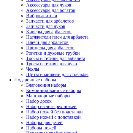
Аксессуары для луков
Аксессуары для рогаток
Виброгасители
Запчасти для арбалетов
Запчасти для луков
Киверы для арбалетов
Натяжители плеч для арбалета
Плечи для арбалетов
Прицелы для арбалетов
Рогатки и духовые трубки
Тросы и тетивы для арбалета
Тросы и тетивы для лука
Чехлы
Щиты и мишени для стрельбы
Подарочные наборы
Благовония наборы
Комбинированные наборы
Маникюрные наборы
Набор досок
Набор из четырех ножей
Набор ножей без подставки
Набор ножей с подставкой
Наборы для детей
Наборы ножей