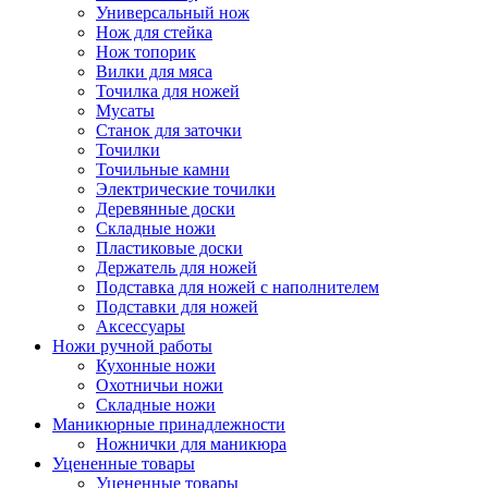
Универсальный нож
Нож для стейка
Нож топорик
Вилки для мяса
Точилка для ножей
Мусаты
Станок для заточки
Точилки
Точильные камни
Электрические точилки
Деревянные доски
Складные ножи
Пластиковые доски
Держатель для ножей
Подставка для ножей с наполнителем
Подставки для ножей
Аксессуары
Ножи ручной работы
Кухонные ножи
Охотничьи ножи
Складные ножи
Маникюрные принадлежности
Ножнички для маникюра
Уцененные товары
Уцененные товары