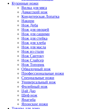
Кухонные ножи
Вилка для мяса
Дамасский нож
Кондитерская Лопатка
Накири
Нож Деба
Нож для овощей
Нож для сашими
Нож для стейка
Нож для хлеба
Нож для масла
Нож из стали
Нож Сантоку
Нож Слайсер
Нож Топорик
Обвалочный нож
Профессиональные ножи
Специальные ножи
Универсальный нож
Филейный нож
Цай Дао
Шеф нож
Янагиба
Японские ножи
Товары для дома