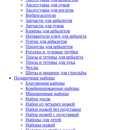
Аксессуары для луков
Аксессуары для рогаток
Виброгасители
Запчасти для арбалетов
Запчасти для луков
Киверы для арбалетов
Натяжители плеч для арбалета
Плечи для арбалетов
Прицелы для арбалетов
Рогатки и духовые трубки
Тросы и тетивы для арбалета
Тросы и тетивы для лука
Чехлы
Щиты и мишени для стрельбы
Подарочные наборы
Благовония наборы
Комбинированные наборы
Маникюрные наборы
Набор досок
Набор из четырех ножей
Набор ножей без подставки
Набор ножей с подставкой
Наборы для детей
Наборы ножей