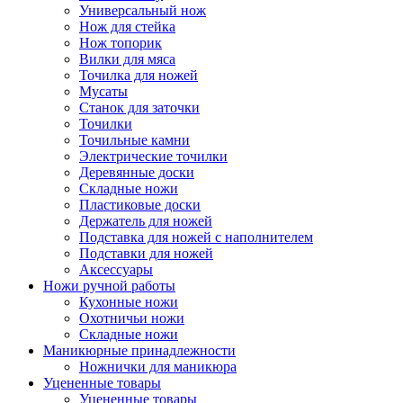
Универсальный нож
Нож для стейка
Нож топорик
Вилки для мяса
Точилка для ножей
Мусаты
Станок для заточки
Точилки
Точильные камни
Электрические точилки
Деревянные доски
Складные ножи
Пластиковые доски
Держатель для ножей
Подставка для ножей с наполнителем
Подставки для ножей
Аксессуары
Ножи ручной работы
Кухонные ножи
Охотничьи ножи
Складные ножи
Маникюрные принадлежности
Ножнички для маникюра
Уцененные товары
Уцененные товары