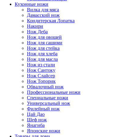
Кухонные ножи
Вилка для мяса
Дамасский нож
Кондитерская Лопатка
Накири
Нож Деба
Нож для овощей
Нож для сашими
Нож для стейка
Нож для хлеба
Нож для масла
Нож из стали
Нож Сантоку
Нож Слайсер
Нож Топорик
Обвалочный нож
Профессиональные ножи
Специальные ножи
Универсальный нож
Филейный нож
Цай Дао
Шеф нож
Янагиба
Японские ножи
Товары для дома