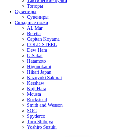
Тактические ручки
Топоры
Сувениры
Сувениры
Складные ножи
AL Mar
Beretta
Capitan Koyama
COLD STEEL
Dew Hara
G.Sakai
Hatamoto
Higonokami
Hikari Japan
Kazuyuki Sakurai
Kershaw
Koji Hara
Mcusta
Rockstead
Smith and Wesson
SOG
Spyderco
Toru Shibuya
Yoshiro Suzuki