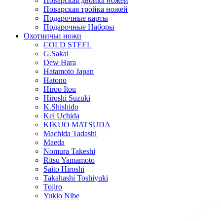
Поварская двойка ножей
Поварская тройка ножей
Подарочные карты
Подарочные Наборы
Охотничьи ножи
COLD STEEL
G.Sakai
Dew Hara
Hatamoto Japan
Hatono
Hiroo Itou
Hiroshi Suzuki
K.Shishido
Kei Uchida
KIKUO MATSUDA
Machida Tadashi
Maeda
Nomura Takeshi
Ritsu Yamamoto
Saito Hiroshi
Takahashi Toshiyuki
Tojiro
Yukio Nibe