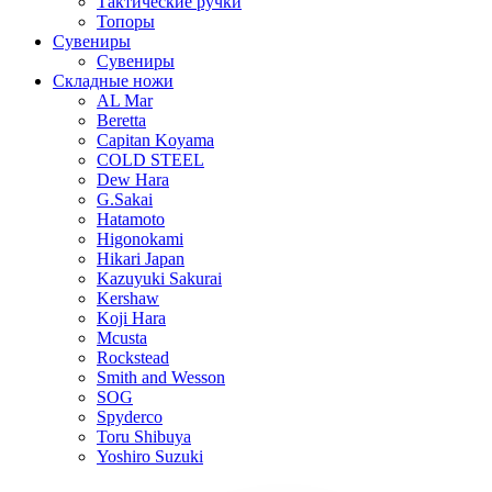
Тактические ручки
Топоры
Сувениры
Сувениры
Складные ножи
AL Mar
Beretta
Capitan Koyama
COLD STEEL
Dew Hara
G.Sakai
Hatamoto
Higonokami
Hikari Japan
Kazuyuki Sakurai
Kershaw
Koji Hara
Mcusta
Rockstead
Smith and Wesson
SOG
Spyderco
Toru Shibuya
Yoshiro Suzuki