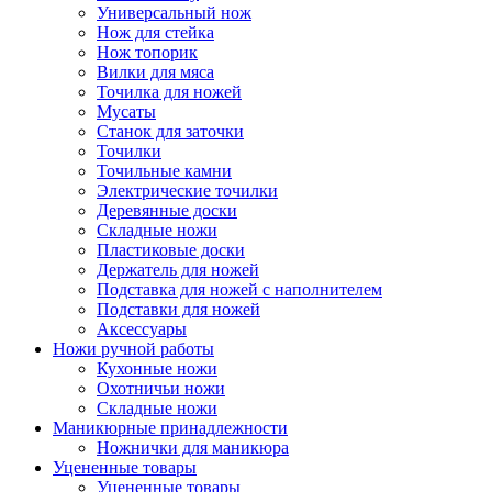
Универсальный нож
Нож для стейка
Нож топорик
Вилки для мяса
Точилка для ножей
Мусаты
Станок для заточки
Точилки
Точильные камни
Электрические точилки
Деревянные доски
Складные ножи
Пластиковые доски
Держатель для ножей
Подставка для ножей с наполнителем
Подставки для ножей
Аксессуары
Ножи ручной работы
Кухонные ножи
Охотничьи ножи
Складные ножи
Маникюрные принадлежности
Ножнички для маникюра
Уцененные товары
Уцененные товары