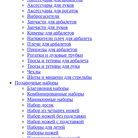
Аксессуары для луков
Аксессуары для рогаток
Виброгасители
Запчасти для арбалетов
Запчасти для луков
Киверы для арбалетов
Натяжители плеч для арбалета
Плечи для арбалетов
Прицелы для арбалетов
Рогатки и духовые трубки
Тросы и тетивы для арбалета
Тросы и тетивы для лука
Чехлы
Щиты и мишени для стрельбы
Подарочные наборы
Благовония наборы
Комбинированные наборы
Маникюрные наборы
Набор досок
Набор из четырех ножей
Набор ножей без подставки
Набор ножей с подставкой
Наборы для детей
Наборы ножей