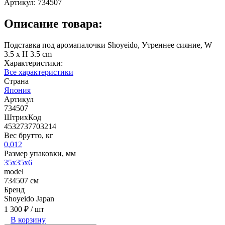
Артикул:
734507
Описание товара:
Подставка под аромапалочки Shoyeido, Утреннее сияние, W
3.5 x H 3.5 cm
Характеристики:
Все характеристики
Страна
Япония
Артикул
734507
ШтрихКод
4532737703214
Вес брутто, кг
0,012
Размер упаковки, мм
35х35x6
model
734507 см
Бренд
Shoyeido Japan
1 300 ₽
/ шт
В корзину