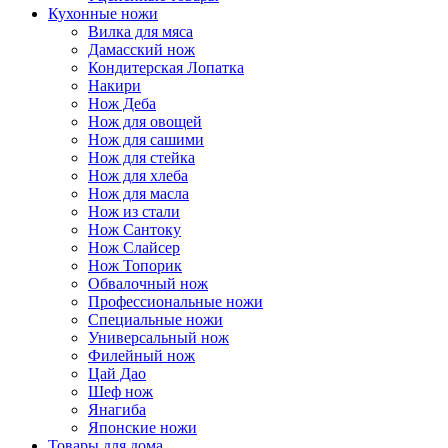
Кухонные ножи
Вилка для мяса
Дамасский нож
Кондитерская Лопатка
Накири
Нож Деба
Нож для овощей
Нож для сашими
Нож для стейка
Нож для хлеба
Нож для масла
Нож из стали
Нож Сантоку
Нож Слайсер
Нож Топорик
Обвалочный нож
Профессиональные ножи
Специальные ножи
Универсальный нож
Филейный нож
Цай Дао
Шеф нож
Янагиба
Японские ножи
Товары для дома