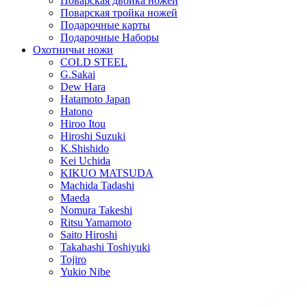
Поварская двойка ножей
Поварская тройка ножей
Подарочные карты
Подарочные Наборы
Охотничьи ножи
COLD STEEL
G.Sakai
Dew Hara
Hatamoto Japan
Hatono
Hiroo Itou
Hiroshi Suzuki
K.Shishido
Kei Uchida
KIKUO MATSUDA
Machida Tadashi
Maeda
Nomura Takeshi
Ritsu Yamamoto
Saito Hiroshi
Takahashi Toshiyuki
Tojiro
Yukio Nibe