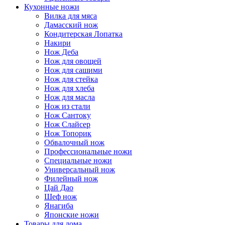
Кухонные ножи
Вилка для мяса
Дамасский нож
Кондитерская Лопатка
Накири
Нож Деба
Нож для овощей
Нож для сашими
Нож для стейка
Нож для хлеба
Нож для масла
Нож из стали
Нож Сантоку
Нож Слайсер
Нож Топорик
Обвалочный нож
Профессиональные ножи
Специальные ножи
Универсальный нож
Филейный нож
Цай Дао
Шеф нож
Янагиба
Японские ножи
Товары для дома