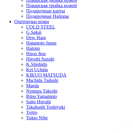
Поварская двойка ножей
Поварская тройка ножей
Подарочные карты
Подарочные Наборы
Охотничьи ножи
COLD STEEL
G.Sakai
Dew Hara
Hatamoto Japan
Hatono
Hiroo Itou
Hiroshi Suzuki
K.Shishido
Kei Uchida
KIKUO MATSUDA
Machida Tadashi
Maeda
Nomura Takeshi
Ritsu Yamamoto
Saito Hiroshi
Takahashi Toshiyuki
Tojiro
Yukio Nibe