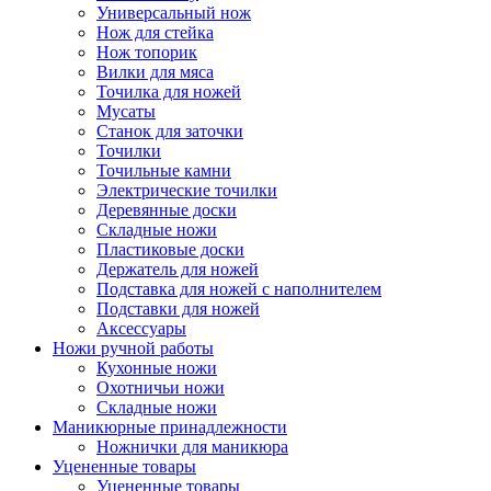
Универсальный нож
Нож для стейка
Нож топорик
Вилки для мяса
Точилка для ножей
Мусаты
Станок для заточки
Точилки
Точильные камни
Электрические точилки
Деревянные доски
Складные ножи
Пластиковые доски
Держатель для ножей
Подставка для ножей с наполнителем
Подставки для ножей
Аксессуары
Ножи ручной работы
Кухонные ножи
Охотничьи ножи
Складные ножи
Маникюрные принадлежности
Ножнички для маникюра
Уцененные товары
Уцененные товары