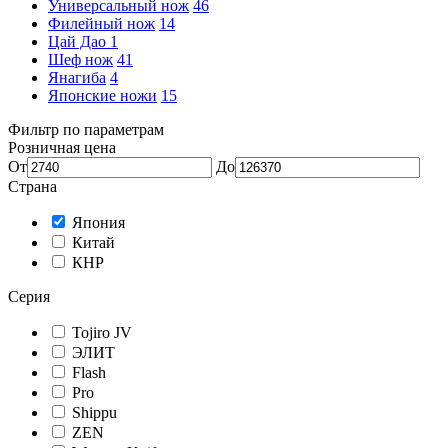
Универсальный нож
46
Филейный нож
14
Цай Дао
1
Шеф нож
41
Янагиба
4
Японские ножи
15
Фильтр по параметрам
Розничная цена
От
До
Страна
Япония
Китай
КНР
Серия
Tojiro JV
ЭЛИТ
Flash
Pro
Shippu
ZEN