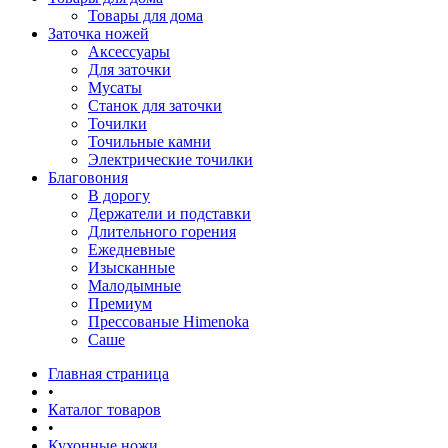
Товары для дома
Заточка ножей
Аксессуары
Для заточки
Мусаты
Станок для заточки
Точилки
Точильные камни
Электрические точилки
Благовония
В дорогу
Держатели и подставки
Длительного горения
Ежедневные
Изысканные
Малодымные
Премиум
Прессованые Himenoka
Саше
Главная страница
•
Каталог товаров
•
Кухонные ножи