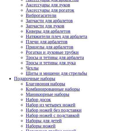
Аксессуары для луков
Аксессуары для рогаток
Виброгасители
Запчасти для арбалетов
Запчасти для луков
Киверы для арбалетов
Натяжители плеч для арбалета
Плечи для арбалетов
Прицелы для арбалетов
Рогатки и духовые трубки
Тросы и тетивы для арбалета
Тросы и тетивы для лука
Чехлы
Щиты и мишени для стрельбы
Подарочные наборы
Благовония наборы
Комбинированные наборы
Маникюрные наборы
Набор досок
Набор из четырех ножей
Набор ножей без подставки
Набор ножей с подставкой
Наборы для детей
Наборы ножей