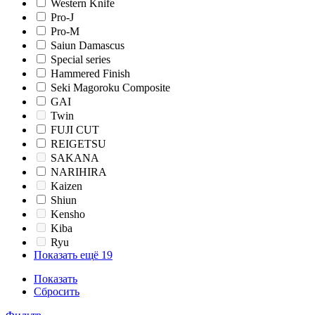
Western Knife
Pro-J
Pro-M
Saiun Damascus
Special series
Hammered Finish
Seki Magoroku Composite
GAI
Twin
FUJI CUT
REIGETSU
SAKANA
NARIHIRA
Kaizen
Shiun
Kensho
Kiba
Ryu
Показать ещё 19
Показать
Сбросить