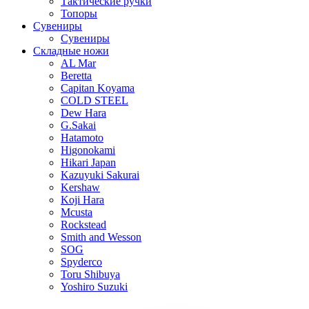
Тактические ручки
Топоры
Сувениры
Сувениры
Складные ножи
AL Mar
Beretta
Capitan Koyama
COLD STEEL
Dew Hara
G.Sakai
Hatamoto
Higonokami
Hikari Japan
Kazuyuki Sakurai
Kershaw
Koji Hara
Mcusta
Rockstead
Smith and Wesson
SOG
Spyderco
Toru Shibuya
Yoshiro Suzuki