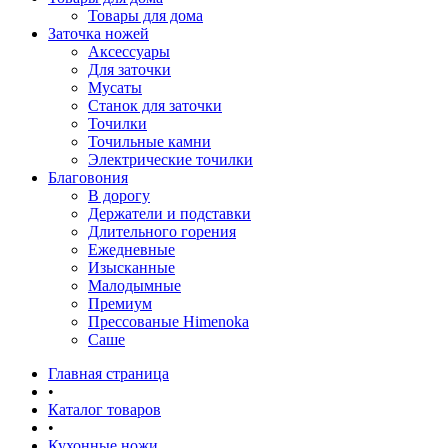
Товары для дома
Заточка ножей
Аксессуары
Для заточки
Мусаты
Станок для заточки
Точилки
Точильные камни
Электрические точилки
Благовония
В дорогу
Держатели и подставки
Длительного горения
Ежедневные
Изысканные
Малодымные
Премиум
Прессованые Himenoka
Саше
Главная страница
•
Каталог товаров
•
Кухонные ножи