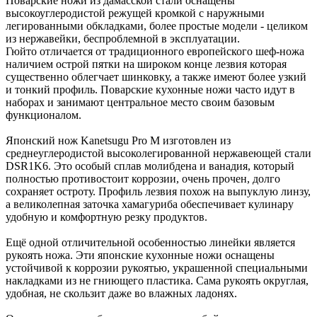
Поварские ножи из дамасской стали оснащены
высокоуглеродистой режущей кромкой с наружными
легированными обкладками, более простые модели - целиком
из нержавейки, беспроблемной в эксплуатации.
Гюйто отличается от традиционного европейского шеф-ножа
наличием острой пятки на широком конце лезвия которая
существенно облегчает шинковку, а также имеют более узкий
и тонкий профиль. Поварские кухонные ножи часто идут в
наборах и занимают центральное место своим базовым
функционалом.
Японский нож Kanetsugu Pro М изготовлен из
среднеуглеродистой высоколегированной нержавеющей стали
DSR1K6. Это особый сплав молибдена и ванадия, который
полностью противостоит коррозии, очень прочен, долго
сохраняет остроту. Профиль лезвия похож на выпуклую линзу,
а великолепная заточка хамагуриба обеспечивает кулинару
удобную и комфортную резку продуктов.
Ещё одной отличительной особенностью линейки является
рукоять ножа. Эти японские кухонные ножи оснащены
устойчивой к коррозии рукоятью, украшенной специальными
накладками из не гниющего пластика. Сама рукоять округлая,
удобная, не скользит даже во влажных ладонях.