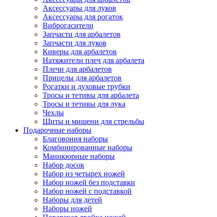
Аксессуары для луков
Аксессуары для рогаток
Виброгасители
Запчасти для арбалетов
Запчасти для луков
Киверы для арбалетов
Натяжители плеч для арбалета
Плечи для арбалетов
Прицелы для арбалетов
Рогатки и духовые трубки
Тросы и тетивы для арбалета
Тросы и тетивы для лука
Чехлы
Щиты и мишени для стрельбы
Подарочные наборы
Благовония наборы
Комбинированные наборы
Маникюрные наборы
Набор досок
Набор из четырех ножей
Набор ножей без подставки
Набор ножей с подставкой
Наборы для детей
Наборы ножей