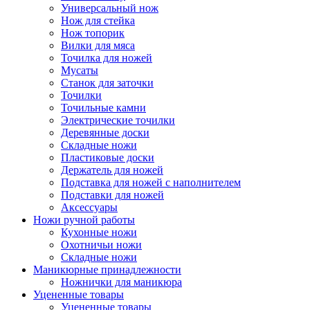
Универсальный нож
Нож для стейка
Нож топорик
Вилки для мяса
Точилка для ножей
Мусаты
Станок для заточки
Точилки
Точильные камни
Электрические точилки
Деревянные доски
Складные ножи
Пластиковые доски
Держатель для ножей
Подставка для ножей с наполнителем
Подставки для ножей
Аксессуары
Ножи ручной работы
Кухонные ножи
Охотничьи ножи
Складные ножи
Маникюрные принадлежности
Ножнички для маникюра
Уцененные товары
Уцененные товары