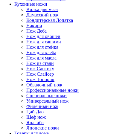
Кухонные ножи
Вилка для мяса
Дамасский нож
Кондитерская Лопатка
Накири
Нож Деба
Нож для овощей
Нож для сашими
Нож для стейка
Нож для хлеба
Нож для масла
Нож из стали
Нож Сантоку
Нож Слайсер
Нож Топорик
Обвалочный нож
Профессиональные ножи
Специальные ножи
Универсальный нож
Филейный нож
Цай Дао
Шеф нож
Янагиба
Японские ножи
Товары для дома