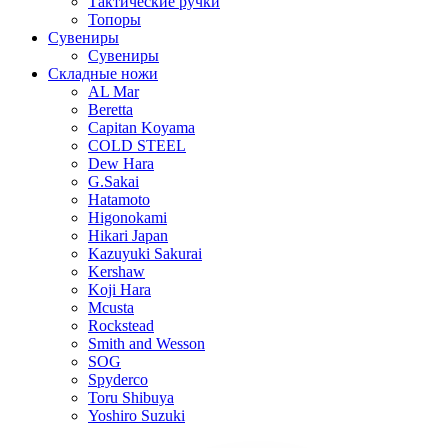
Тактические ручки
Топоры
Сувениры
Сувениры
Складные ножи
AL Mar
Beretta
Capitan Koyama
COLD STEEL
Dew Hara
G.Sakai
Hatamoto
Higonokami
Hikari Japan
Kazuyuki Sakurai
Kershaw
Koji Hara
Mcusta
Rockstead
Smith and Wesson
SOG
Spyderco
Toru Shibuya
Yoshiro Suzuki