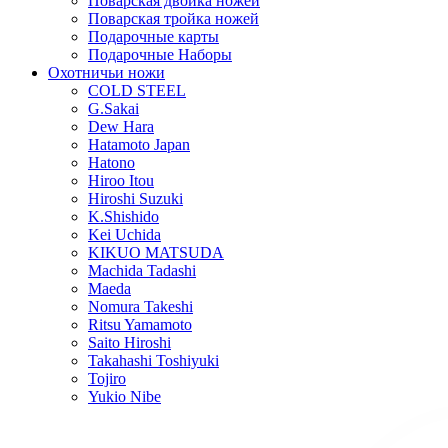
Поварская двойка ножей
Поварская тройка ножей
Подарочные карты
Подарочные Наборы
Охотничьи ножи
COLD STEEL
G.Sakai
Dew Hara
Hatamoto Japan
Hatono
Hiroo Itou
Hiroshi Suzuki
K.Shishido
Kei Uchida
KIKUO MATSUDA
Machida Tadashi
Maeda
Nomura Takeshi
Ritsu Yamamoto
Saito Hiroshi
Takahashi Toshiyuki
Tojiro
Yukio Nibe