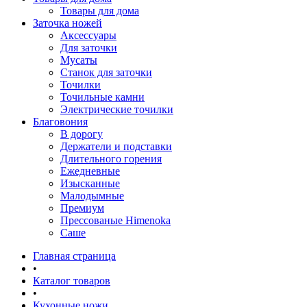
Товары для дома
Заточка ножей
Аксессуары
Для заточки
Мусаты
Станок для заточки
Точилки
Точильные камни
Электрические точилки
Благовония
В дорогу
Держатели и подставки
Длительного горения
Ежедневные
Изысканные
Малодымные
Премиум
Прессованые Himenoka
Саше
Главная страница
•
Каталог товаров
•
Кухонные ножи