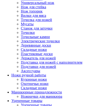
Универсальный нож
Нож для стейка
Нож топорик
Вилки для мяса
Точилка для ножей
Мусаты
Станок для заточки
Точилки
Точильные камни
Электрические точилки
Деревянные доски
Складные ножи
Пластиковые доски
Держатель для ножей
Подставка для ножей с наполнителем
Подставки для ножей
Аксессуары
Ножи ручной работы
Кухонные ножи
Охотничьи ножи
Складные ножи
Маникюрные принадлежности
Ножнички для маникюра
Уцененные товары
Уцененные товары