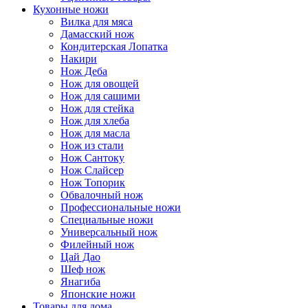
Кухонные ножи
Вилка для мяса
Дамасский нож
Кондитерская Лопатка
Накири
Нож Деба
Нож для овощей
Нож для сашими
Нож для стейка
Нож для хлеба
Нож для масла
Нож из стали
Нож Сантоку
Нож Слайсер
Нож Топорик
Обвалочный нож
Профессиональные ножи
Специальные ножи
Универсальный нож
Филейный нож
Цай Дао
Шеф нож
Янагиба
Японские ножи
Товары для дома