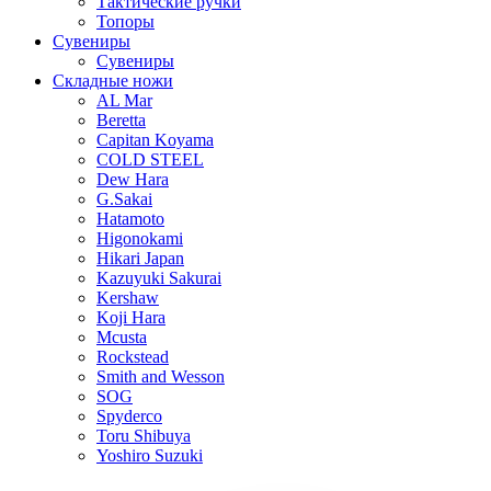
Тактические ручки
Топоры
Сувениры
Сувениры
Складные ножи
AL Mar
Beretta
Capitan Koyama
COLD STEEL
Dew Hara
G.Sakai
Hatamoto
Higonokami
Hikari Japan
Kazuyuki Sakurai
Kershaw
Koji Hara
Mcusta
Rockstead
Smith and Wesson
SOG
Spyderco
Toru Shibuya
Yoshiro Suzuki