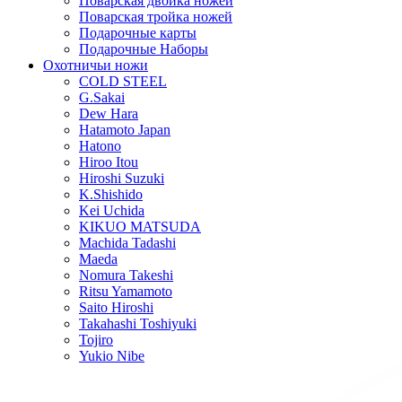
Поварская двойка ножей
Поварская тройка ножей
Подарочные карты
Подарочные Наборы
Охотничьи ножи
COLD STEEL
G.Sakai
Dew Hara
Hatamoto Japan
Hatono
Hiroo Itou
Hiroshi Suzuki
K.Shishido
Kei Uchida
KIKUO MATSUDA
Machida Tadashi
Maeda
Nomura Takeshi
Ritsu Yamamoto
Saito Hiroshi
Takahashi Toshiyuki
Tojiro
Yukio Nibe