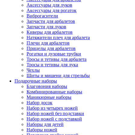
Аксессуары для луков
Аксессуары для рогаток
Виброгасители
Запчасти для арбалетов
Запчасти для луков
Киверы для арбалетов
Натяжители плеч для арбалета
Плечи для арбалетов
Прицелы для арбалетов
Рогатки и духовые трубки
Тросы и тетивы для арбалета
Тросы и тетивы для лука
Чехлы
Щиты и мишени для стрельбы
Подарочные наборы
Благовония наборы
Комбинированные наборы
Маникюрные наборы
Набор досок
Набор из четырех ножей
Набор ножей без подставки
Набор ножей с подставкой
Наборы для детей
Наборы ножей