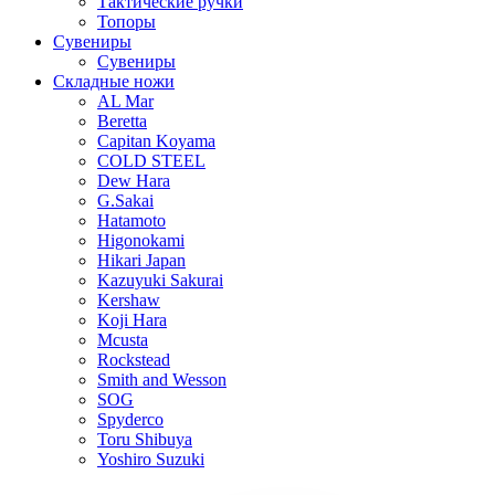
Тактические ручки
Топоры
Сувениры
Сувениры
Складные ножи
AL Mar
Beretta
Capitan Koyama
COLD STEEL
Dew Hara
G.Sakai
Hatamoto
Higonokami
Hikari Japan
Kazuyuki Sakurai
Kershaw
Koji Hara
Mcusta
Rockstead
Smith and Wesson
SOG
Spyderco
Toru Shibuya
Yoshiro Suzuki