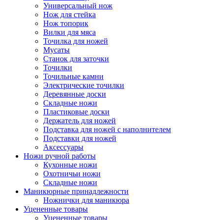
Универсальный нож
Нож для стейка
Нож топорик
Вилки для мяса
Точилка для ножей
Мусаты
Станок для заточки
Точилки
Точильные камни
Электрические точилки
Деревянные доски
Складные ножи
Пластиковые доски
Держатель для ножей
Подставка для ножей с наполнителем
Подставки для ножей
Аксессуары
Ножи ручной работы
Кухонные ножи
Охотничьи ножи
Складные ножи
Маникюрные принадлежности
Ножнички для маникюра
Уцененные товары
Уцененные товары