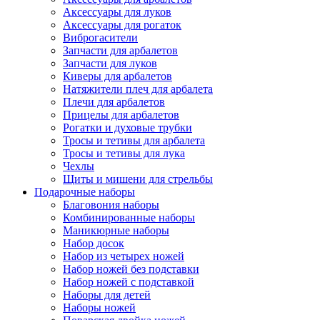
Аксессуары для луков
Аксессуары для рогаток
Виброгасители
Запчасти для арбалетов
Запчасти для луков
Киверы для арбалетов
Натяжители плеч для арбалета
Плечи для арбалетов
Прицелы для арбалетов
Рогатки и духовые трубки
Тросы и тетивы для арбалета
Тросы и тетивы для лука
Чехлы
Щиты и мишени для стрельбы
Подарочные наборы
Благовония наборы
Комбинированные наборы
Маникюрные наборы
Набор досок
Набор из четырех ножей
Набор ножей без подставки
Набор ножей с подставкой
Наборы для детей
Наборы ножей