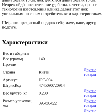
длина лезвия 15 см, нож для хлеба длина лезвия 15 см.
Непревзойдённое сочетание удобства, качества, цены и
технологии изготовления клинка делает этот нож
уникальным по своим потребительским характеристикам.
Шеф-нож прекрасный подарок себе, маме, папе, другу,
подруге.
Характеристики
Вес и габариты
Вес (грамм)
140
Прочие
Другие
Страна
Китай
товары
Артикул
JPC-004
ШтрихКод
4745090720914
Другие
Вес брутто, кг
0.230
товары
Размер упаковки,
Другие
395х85х22
мм
товары
Другие