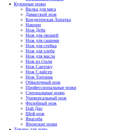
Кухонные ножи
Вилка для мяса
Дамасский нож
Кондитерская Лопатка
Накири
Нож Деба
Нож для овощей
Нож для сашими
Нож для стейка
Нож для хлеба
Нож для масла
Нож из стали
Нож Сантоку
Нож Слайсер
Нож Топорик
Обвалочный нож
Профессиональные ножи
Специальные ножи
Универсальный нож
Филейный нож
Цай Дао
Шеф нож
Янагиба
Японские ножи
Товары для дома