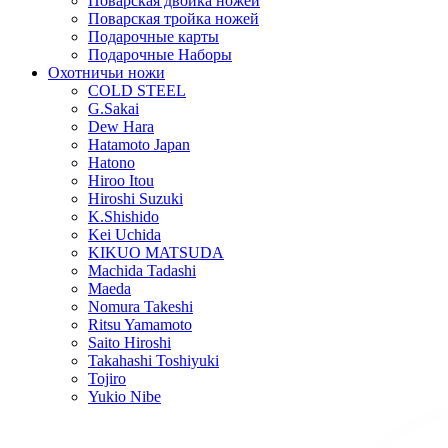
Поварская двойка ножей
Поварская тройка ножей
Подарочные карты
Подарочные Наборы
Охотничьи ножи
COLD STEEL
G.Sakai
Dew Hara
Hatamoto Japan
Hatono
Hiroo Itou
Hiroshi Suzuki
K.Shishido
Kei Uchida
KIKUO MATSUDA
Machida Tadashi
Maeda
Nomura Takeshi
Ritsu Yamamoto
Saito Hiroshi
Takahashi Toshiyuki
Tojiro
Yukio Nibe