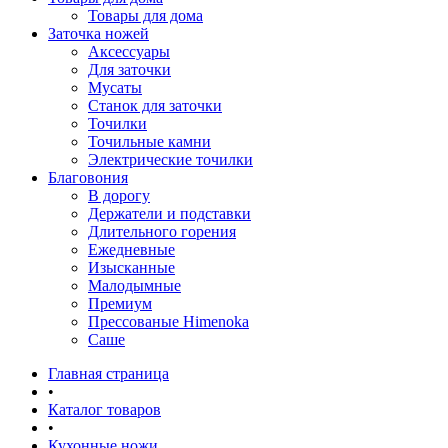
Товары для дома
Заточка ножей
Аксессуары
Для заточки
Мусаты
Станок для заточки
Точилки
Точильные камни
Электрические точилки
Благовония
В дорогу
Держатели и подставки
Длительного горения
Ежедневные
Изысканные
Малодымные
Премиум
Прессованые Himenoka
Саше
Главная страница
•
Каталог товаров
•
Кухонные ножи