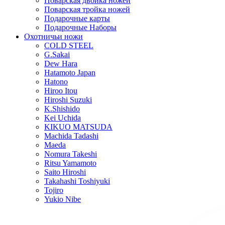
Поварская двойка ножей
Поварская тройка ножей
Подарочные карты
Подарочные Наборы
Охотничьи ножи
COLD STEEL
G.Sakai
Dew Hara
Hatamoto Japan
Hatono
Hiroo Itou
Hiroshi Suzuki
K.Shishido
Kei Uchida
KIKUO MATSUDA
Machida Tadashi
Maeda
Nomura Takeshi
Ritsu Yamamoto
Saito Hiroshi
Takahashi Toshiyuki
Tojiro
Yukio Nibe