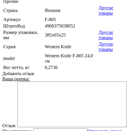
Прочие
Другие
Страна
Япония
товары
Артикул
F-805
ШтрихКод
4960375038052
Размер упаковки,
Другие
385x65x25
мм
товары
Другие
Серия
Western Knife
товары
Western Knife F-805 24,0
model
см
Вес нетто, кг
0,2736
Добавить отзыв
Ваша оценка:
Отзыв: