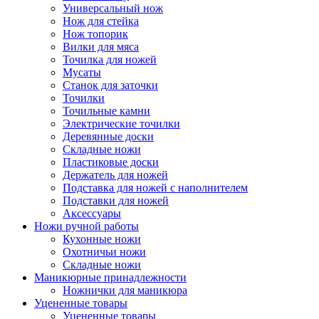
Универсальный нож
Нож для стейка
Нож топорик
Вилки для мяса
Точилка для ножей
Мусаты
Станок для заточки
Точилки
Точильные камни
Электрические точилки
Деревянные доски
Складные ножи
Пластиковые доски
Держатель для ножей
Подставка для ножей с наполнителем
Подставки для ножей
Аксессуары
Ножи ручной работы
Кухонные ножи
Охотничьи ножи
Складные ножи
Маникюрные принадлежности
Ножнички для маникюра
Уцененные товары
Уцененные товары