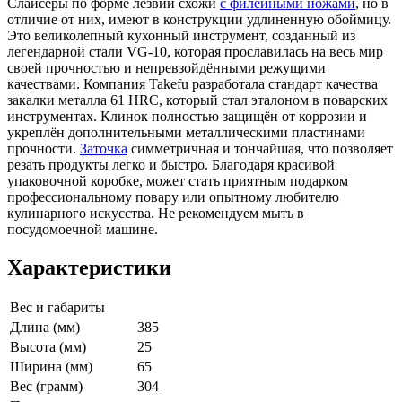
Слайсеры по форме лезвий схожи
с филейными ножами
, но в
отличие от них, имеют в конструкции удлиненную обоймицу.
Это великолепный кухонный инструмент, созданный из
легендарной стали VG-10, которая прославилась на весь мир
своей прочностью и непревзойдёнными режущими
качествами. Компания Takefu разработала стандарт качества
закалки металла 61 HRC, который стал эталоном в поварских
инструментах. Клинок полностью защищён от коррозии и
укреплён дополнительными металлическими пластинами
прочности.
Заточка
симметричная и тончайшая, что позволяет
резать продукты легко и быстро. Благодаря красивой
упаковочной коробке, может стать приятным подарком
профессиональному повару или опытному любителю
кулинарного искусства. Не рекомендуем мыть в
посудомоечной машине.
Характеристики
Вес и габариты
Длина (мм)
385
Высота (мм)
25
Ширина (мм)
65
Вес (грамм)
304