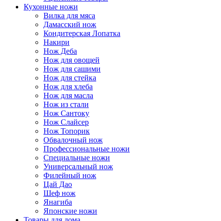
Кухонные ножи
Вилка для мяса
Дамасский нож
Кондитерская Лопатка
Накири
Нож Деба
Нож для овощей
Нож для сашими
Нож для стейка
Нож для хлеба
Нож для масла
Нож из стали
Нож Сантоку
Нож Слайсер
Нож Топорик
Обвалочный нож
Профессиональные ножи
Специальные ножи
Универсальный нож
Филейный нож
Цай Дао
Шеф нож
Янагиба
Японские ножи
Товары для дома