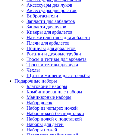
Аксессуары для луков
Аксессуары для рогаток
Виброгасители
Запчасти для арбалетов
Запчасти для луков
Киверы для арбалетов
Натяжители плеч для арбалета
Плечи для арбалетов
Прицелы для арбалетов
Рогатки и духовые трубки
Тросы и тетивы для арбалета
Тросы и тетивы для лука
Чехлы
Щиты и мишени для стрельбы
Подарочные наборы
Благовония наборы
Комбинированные наборы
Маникюрные наборы
Набор досок
Набор из четырех ножей
Набор ножей без подставки
Набор ножей с подставкой
Наборы для детей
Наборы ножей