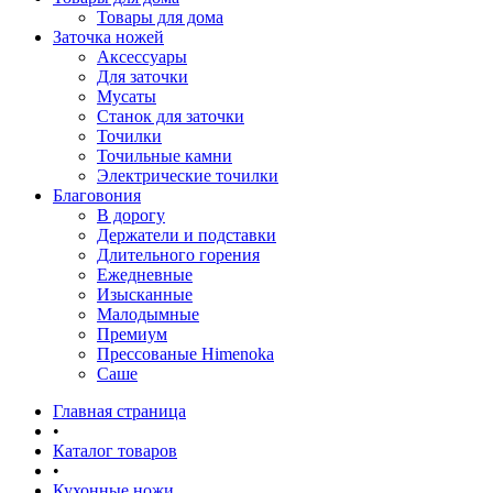
Товары для дома
Заточка ножей
Аксессуары
Для заточки
Мусаты
Станок для заточки
Точилки
Точильные камни
Электрические точилки
Благовония
В дорогу
Держатели и подставки
Длительного горения
Ежедневные
Изысканные
Малодымные
Премиум
Прессованые Himenoka
Саше
Главная страница
•
Каталог товаров
•
Кухонные ножи