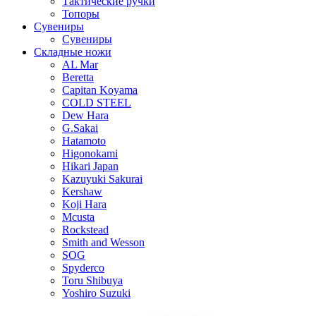
Тактические ручки
Топоры
Сувениры
Сувениры
Складные ножи
AL Mar
Beretta
Capitan Koyama
COLD STEEL
Dew Hara
G.Sakai
Hatamoto
Higonokami
Hikari Japan
Kazuyuki Sakurai
Kershaw
Koji Hara
Mcusta
Rockstead
Smith and Wesson
SOG
Spyderco
Toru Shibuya
Yoshiro Suzuki