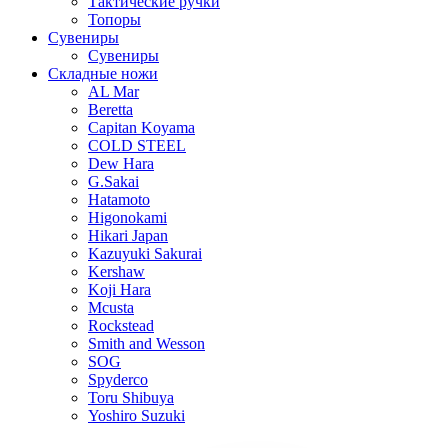
Тактические ручки
Топоры
Сувениры
Сувениры
Складные ножи
AL Mar
Beretta
Capitan Koyama
COLD STEEL
Dew Hara
G.Sakai
Hatamoto
Higonokami
Hikari Japan
Kazuyuki Sakurai
Kershaw
Koji Hara
Mcusta
Rockstead
Smith and Wesson
SOG
Spyderco
Toru Shibuya
Yoshiro Suzuki