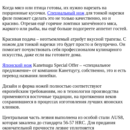
Когда мясо или птица готовы, их нужно нарезать на
порционные кусочки.
Специальный нож
для тонкой нарезки
филе поможет сделать это не только качественно, но и
красиво. Отрезая ещё горячие ломтики запечённого мяса,
жаркого или рыбы, вы ещё больше подогреете аппетит гостей.
Красивая подача – неотъемлемый атрибут вкусной трапезы. С
ножом для тонкой нарезки это будет просто и безупречно. Он
помогает почувствовать себя профессионалом кулинарного
искусства, даже если вы готовите дома.
Японский нож
Kanetsugu Special Offer – «специальное
предложение» от компании Канетцугу, собственно, это и есть
перевод названия линейки.
Дизайн и форма ножей полностью соответствуют
европейским требованиям, но в технологии производства
применяются восточные традиции, на протяжении веков
сохранившиеся в процессах изготовления лучших японских
клинков.
Центральная часть лезвия выполнена из особой стали AUS8,
которая закалена до стандарта 56-57 HRC. Для придания
окончательной прочности лезвие уплотняется