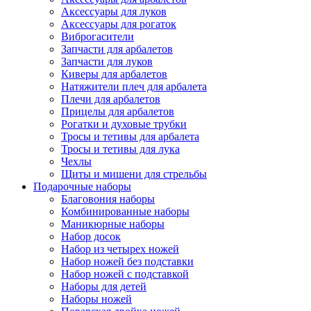
Аксессуары для луков
Аксессуары для рогаток
Виброгасители
Запчасти для арбалетов
Запчасти для луков
Киверы для арбалетов
Натяжители плеч для арбалета
Плечи для арбалетов
Прицелы для арбалетов
Рогатки и духовые трубки
Тросы и тетивы для арбалета
Тросы и тетивы для лука
Чехлы
Щиты и мишени для стрельбы
Подарочные наборы
Благовония наборы
Комбинированные наборы
Маникюрные наборы
Набор досок
Набор из четырех ножей
Набор ножей без подставки
Набор ножей с подставкой
Наборы для детей
Наборы ножей