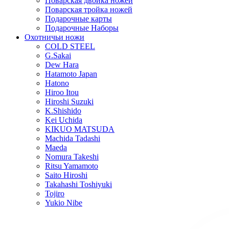
Поварская двойка ножей
Поварская тройка ножей
Подарочные карты
Подарочные Наборы
Охотничьи ножи
COLD STEEL
G.Sakai
Dew Hara
Hatamoto Japan
Hatono
Hiroo Itou
Hiroshi Suzuki
K.Shishido
Kei Uchida
KIKUO MATSUDA
Machida Tadashi
Maeda
Nomura Takeshi
Ritsu Yamamoto
Saito Hiroshi
Takahashi Toshiyuki
Tojiro
Yukio Nibe