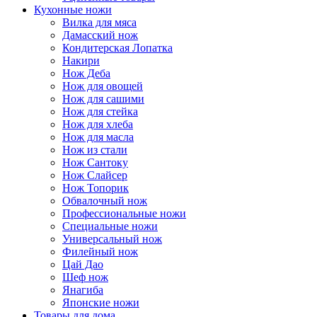
Кухонные ножи
Вилка для мяса
Дамасский нож
Кондитерская Лопатка
Накири
Нож Деба
Нож для овощей
Нож для сашими
Нож для стейка
Нож для хлеба
Нож для масла
Нож из стали
Нож Сантоку
Нож Слайсер
Нож Топорик
Обвалочный нож
Профессиональные ножи
Специальные ножи
Универсальный нож
Филейный нож
Цай Дао
Шеф нож
Янагиба
Японские ножи
Товары для дома