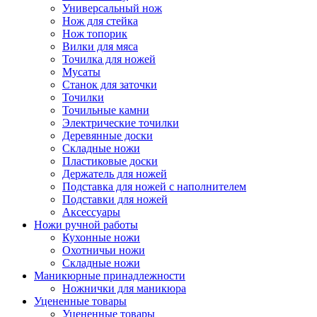
Универсальный нож
Нож для стейка
Нож топорик
Вилки для мяса
Точилка для ножей
Мусаты
Станок для заточки
Точилки
Точильные камни
Электрические точилки
Деревянные доски
Складные ножи
Пластиковые доски
Держатель для ножей
Подставка для ножей с наполнителем
Подставки для ножей
Аксессуары
Ножи ручной работы
Кухонные ножи
Охотничьи ножи
Складные ножи
Маникюрные принадлежности
Ножнички для маникюра
Уцененные товары
Уцененные товары