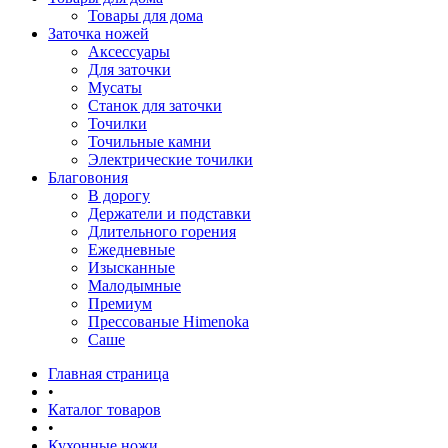
Товары для дома
Заточка ножей
Аксессуары
Для заточки
Мусаты
Станок для заточки
Точилки
Точильные камни
Электрические точилки
Благовония
В дорогу
Держатели и подставки
Длительного горения
Ежедневные
Изысканные
Малодымные
Премиум
Прессованые Himenoka
Саше
Главная страница
•
Каталог товаров
•
Кухонные ножи