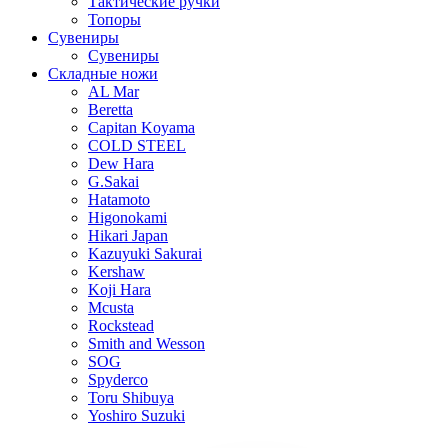
Тактические ручки
Топоры
Сувениры
Сувениры
Складные ножи
AL Mar
Beretta
Capitan Koyama
COLD STEEL
Dew Hara
G.Sakai
Hatamoto
Higonokami
Hikari Japan
Kazuyuki Sakurai
Kershaw
Koji Hara
Mcusta
Rockstead
Smith and Wesson
SOG
Spyderco
Toru Shibuya
Yoshiro Suzuki