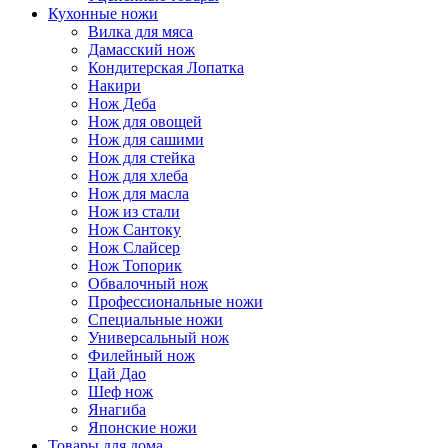
Кухонные ножи
Вилка для мяса
Дамасский нож
Кондитерская Лопатка
Накири
Нож Деба
Нож для овощей
Нож для сашими
Нож для стейка
Нож для хлеба
Нож для масла
Нож из стали
Нож Сантоку
Нож Слайсер
Нож Топорик
Обвалочный нож
Профессиональные ножи
Специальные ножи
Универсальный нож
Филейный нож
Цай Дао
Шеф нож
Янагиба
Японские ножи
Товары для дома