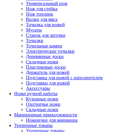
Универсальный нож
Нож для стейка
Нож топорик
Вилки для мяса
Точилка для ножей
Мусаты
Станок для заточки
Точилки
Точильные камни
Электрические точилки
Деревянные доски
Складные ножи
Пластиковые доски
Держатель для ножей
Подставка для ножей с наполнителем
Подставки для ножей
Аксессуары
Ножи ручной работы
Кухонные ножи
Охотничьи ножи
Складные ножи
Маникюрные принадлежности
Ножнички для маникюра
Уцененные товары
Уцененные товары