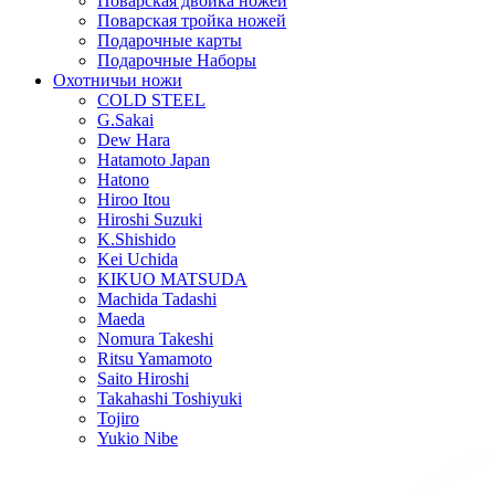
Поварская двойка ножей
Поварская тройка ножей
Подарочные карты
Подарочные Наборы
Охотничьи ножи
COLD STEEL
G.Sakai
Dew Hara
Hatamoto Japan
Hatono
Hiroo Itou
Hiroshi Suzuki
K.Shishido
Kei Uchida
KIKUO MATSUDA
Machida Tadashi
Maeda
Nomura Takeshi
Ritsu Yamamoto
Saito Hiroshi
Takahashi Toshiyuki
Tojiro
Yukio Nibe