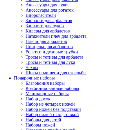
Аксессуары для луков
Аксессуары для рогаток
Виброгасители
Запчасти для арбалетов
Запчасти для луков
Киверы для арбалетов
Натяжители плеч для арбалета
Плечи для арбалетов
Прицелы для арбалетов
Рогатки и духовые трубки
Тросы и тетивы для арбалета
Тросы и тетивы для лука
Чехлы
Щиты и мишени для стрельбы
Подарочные наборы
Благовония наборы
Комбинированные наборы
Маникюрные наборы
Набор досок
Набор из четырех ножей
Набор ножей без подставки
Набор ножей с подставкой
Наборы для детей
Наборы ножей