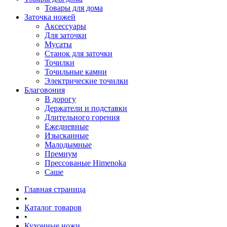
Товары для дома
Заточка ножей
Аксессуары
Для заточки
Мусаты
Станок для заточки
Точилки
Точильные камни
Электрические точилки
Благовония
В дорогу
Держатели и подставки
Длительного горения
Ежедневные
Изысканные
Малодымные
Премиум
Прессованые Himenoka
Саше
Главная страница
•
Каталог товаров
•
Кухонные ножи