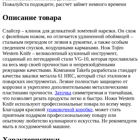
Пожалуйста подождите, рассчет займет немного времени
Описание товара
Слайсер – клинок для деликатной ломтевой нарезки. Он схож
с филейным ножом, но отличается удлиненной обоймицей –
стальным переходом от лезвия к рукоятке, а также особым
сведением спусков, воздушными карманами. Нож Tojiro
Western Knife – великолепный кухонный инструмент,
созданный из легендарной стали VG-10, которая прославилась
на весь мир своей прочностью и непревзойдёнными
режущими качествами. Компания Takefu разработала стандарт
качества закалки металла 61 HRC, который стал эталоном в
поварских инструментах. Лезвие полностью защищено от
коррозии и укреплено дополнительными металлическими
пластинами прочности.
Заточка
симметричная и тончайшая,
что позволяет резать продукты легко и быстро. Ножи Western
Knife используют профессиональные повара по всему миру.
Благодаря красивой
упаковочной коробке
, может стать
приятным подарком профессиональному повару или
опытному любителю кулинарного искусства. Не рекомендуем
мыть в посудомоечной машине.
Характеристики