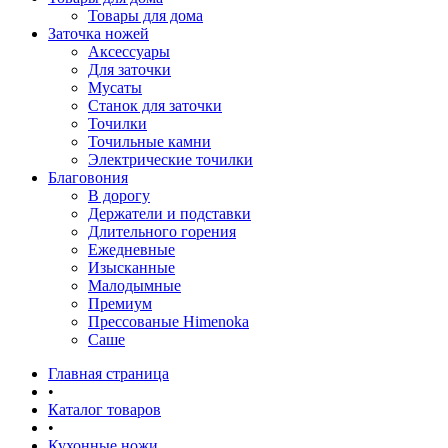
Товары для дома
Заточка ножей
Аксессуары
Для заточки
Мусаты
Станок для заточки
Точилки
Точильные камни
Электрические точилки
Благовония
В дорогу
Держатели и подставки
Длительного горения
Ежедневные
Изысканные
Малодымные
Премиум
Прессованые Himenoka
Саше
Главная страница
•
Каталог товаров
•
Кухонные ножи