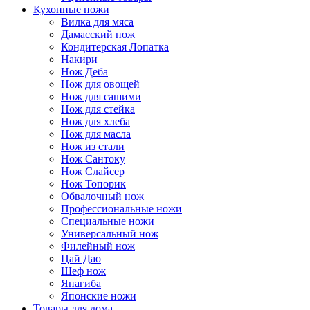
Кухонные ножи
Вилка для мяса
Дамасский нож
Кондитерская Лопатка
Накири
Нож Деба
Нож для овощей
Нож для сашими
Нож для стейка
Нож для хлеба
Нож для масла
Нож из стали
Нож Сантоку
Нож Слайсер
Нож Топорик
Обвалочный нож
Профессиональные ножи
Специальные ножи
Универсальный нож
Филейный нож
Цай Дао
Шеф нож
Янагиба
Японские ножи
Товары для дома