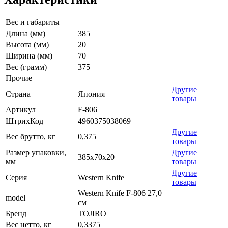
Вес и габариты
Длина (мм)
385
Высота (мм)
20
Ширина (мм)
70
Вес (грамм)
375
Прочие
Другие
Страна
Япония
товары
Артикул
F-806
ШтрихКод
4960375038069
Другие
Вес брутто, кг
0,375
товары
Размер упаковки,
Другие
385x70x20
мм
товары
Другие
Серия
Western Knife
товары
Western Knife F-806 27,0
model
см
Бренд
TOJIRO
Вес нетто, кг
0,3375