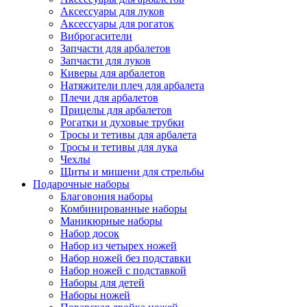
Аксессуары для луков
Аксессуары для рогаток
Виброгасители
Запчасти для арбалетов
Запчасти для луков
Киверы для арбалетов
Натяжители плеч для арбалета
Плечи для арбалетов
Прицелы для арбалетов
Рогатки и духовые трубки
Тросы и тетивы для арбалета
Тросы и тетивы для лука
Чехлы
Щиты и мишени для стрельбы
Подарочные наборы
Благовония наборы
Комбинированные наборы
Маникюрные наборы
Набор досок
Набор из четырех ножей
Набор ножей без подставки
Набор ножей с подставкой
Наборы для детей
Наборы ножей