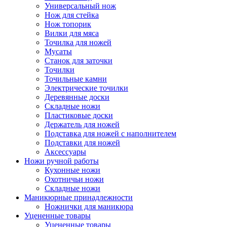
Универсальный нож
Нож для стейка
Нож топорик
Вилки для мяса
Точилка для ножей
Мусаты
Станок для заточки
Точилки
Точильные камни
Электрические точилки
Деревянные доски
Складные ножи
Пластиковые доски
Держатель для ножей
Подставка для ножей с наполнителем
Подставки для ножей
Аксессуары
Ножи ручной работы
Кухонные ножи
Охотничьи ножи
Складные ножи
Маникюрные принадлежности
Ножнички для маникюра
Уцененные товары
Уцененные товары