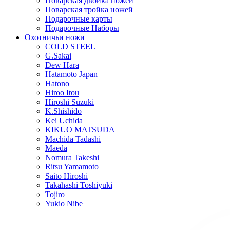
Поварская двойка ножей
Поварская тройка ножей
Подарочные карты
Подарочные Наборы
Охотничьи ножи
COLD STEEL
G.Sakai
Dew Hara
Hatamoto Japan
Hatono
Hiroo Itou
Hiroshi Suzuki
K.Shishido
Kei Uchida
KIKUO MATSUDA
Machida Tadashi
Maeda
Nomura Takeshi
Ritsu Yamamoto
Saito Hiroshi
Takahashi Toshiyuki
Tojiro
Yukio Nibe