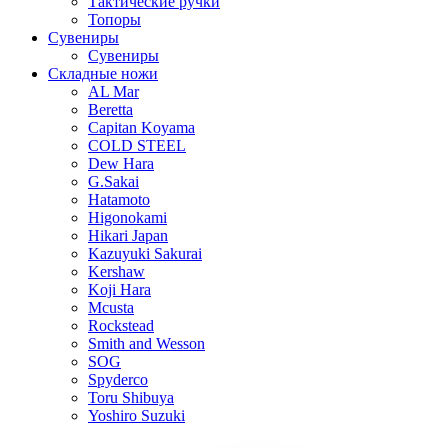
Тактические ручки
Топоры
Сувениры
Сувениры
Складные ножи
AL Mar
Beretta
Capitan Koyama
COLD STEEL
Dew Hara
G.Sakai
Hatamoto
Higonokami
Hikari Japan
Kazuyuki Sakurai
Kershaw
Koji Hara
Mcusta
Rockstead
Smith and Wesson
SOG
Spyderco
Toru Shibuya
Yoshiro Suzuki