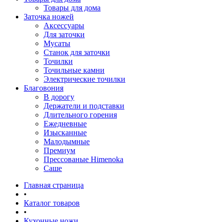
Товары для дома
Заточка ножей
Аксессуары
Для заточки
Мусаты
Станок для заточки
Точилки
Точильные камни
Электрические точилки
Благовония
В дорогу
Держатели и подставки
Длительного горения
Ежедневные
Изысканные
Малодымные
Премиум
Прессованые Himenoka
Саше
Главная страница
•
Каталог товаров
•
Кухонные ножи