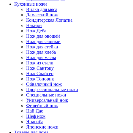
Кухонные ножи
Вилка для мяса
Дамасский нож
Кондитерская Лопатка
Накири
Нож Деба
Нож для овощей
Нож для сашими
Нож для стейка
Нож для хлеба
Нож для масла
Нож из стали
Нож Сантоку
Нож Слайсер
Нож Топорик
Обвалочный нож
Профессиональные ножи
Специальные ножи
Универсальный нож
Филейный нож
Цай Дао
Шеф нож
Янагиба
Японские ножи
Товары для дома