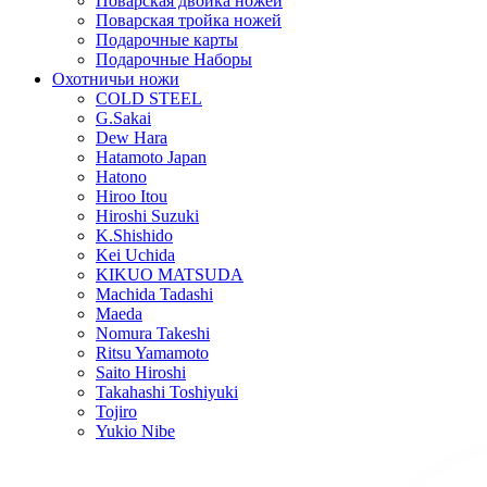
Поварская двойка ножей
Поварская тройка ножей
Подарочные карты
Подарочные Наборы
Охотничьи ножи
COLD STEEL
G.Sakai
Dew Hara
Hatamoto Japan
Hatono
Hiroo Itou
Hiroshi Suzuki
K.Shishido
Kei Uchida
KIKUO MATSUDA
Machida Tadashi
Maeda
Nomura Takeshi
Ritsu Yamamoto
Saito Hiroshi
Takahashi Toshiyuki
Tojiro
Yukio Nibe