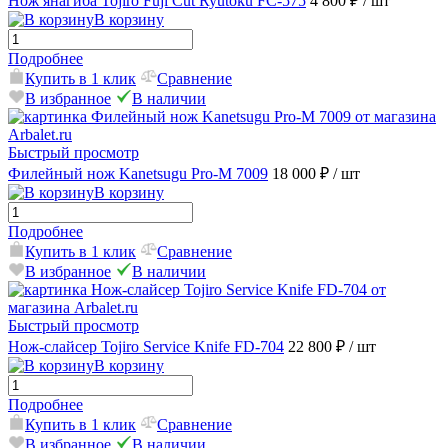
Нож янагиба Tojiro Fuji Cut Ryutoku FC-575
4 800 ₽
/ шт
В корзину
Подробнее
Купить в 1 клик
Сравнение
В избранное
В наличии
Быстрый просмотр
Филейный нож Kanetsugu Pro-M 7009
18 000 ₽
/ шт
В корзину
Подробнее
Купить в 1 клик
Сравнение
В избранное
В наличии
Быстрый просмотр
Нож-слайсер Tojiro Service Knife FD-704
22 800 ₽
/ шт
В корзину
Подробнее
Купить в 1 клик
Сравнение
В избранное
В наличии