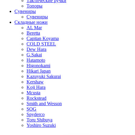
Тактические ручки
Топоры
Сувениры
Сувениры
Складные ножи
AL Mar
Beretta
Capitan Koyama
COLD STEEL
Dew Hara
G.Sakai
Hatamoto
Higonokami
Hikari Japan
Kazuyuki Sakurai
Kershaw
Koji Hara
Mcusta
Rockstead
Smith and Wesson
SOG
Spyderco
Toru Shibuya
Yoshiro Suzuki