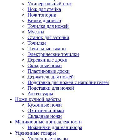
Универсальный нож
Нож для стейка
Нож топорик
Вилки для мяса
Точилка для ножей
Мусаты
Станок для заточки
Точилки
Точильные камни
Электрические точилки
Деревянные доски
Складные ножи
Пластиковые доски
Держатель для ножей
Подставка для ножей с наполнителем
Подставки для ножей
Аксессуары
Ножи ручной работы
Кухонные ножи
Охотничьи ножи
Складные ножи
Маникюрные принадлежности
Ножнички для маникюра
Уцененные товары
Уцененные товары