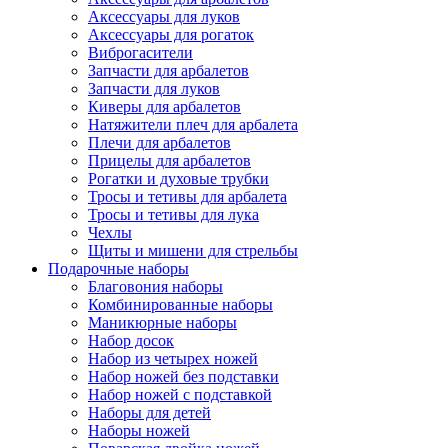
Аксессуары для луков
Аксессуары для рогаток
Виброгасители
Запчасти для арбалетов
Запчасти для луков
Киверы для арбалетов
Натяжители плеч для арбалета
Плечи для арбалетов
Прицелы для арбалетов
Рогатки и духовые трубки
Тросы и тетивы для арбалета
Тросы и тетивы для лука
Чехлы
Щиты и мишени для стрельбы
Подарочные наборы
Благовония наборы
Комбинированные наборы
Маникюрные наборы
Набор досок
Набор из четырех ножей
Набор ножей без подставки
Набор ножей с подставкой
Наборы для детей
Наборы ножей