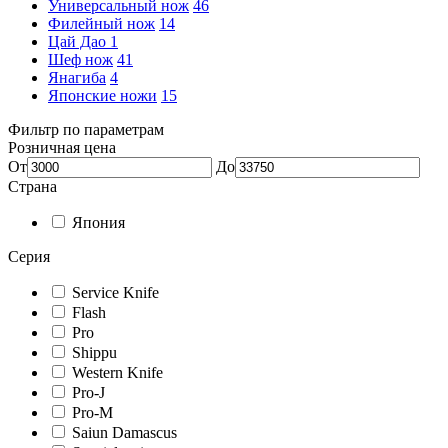
Универсальный нож
46
Филейный нож
14
Цай Дао
1
Шеф нож
41
Янагиба
4
Японские ножи
15
Фильтр по параметрам
Розничная цена
От
До
Страна
Япония
Серия
Service Knife
Flash
Pro
Shippu
Western Knife
Pro-J
Pro-M
Saiun Damascus