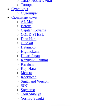
Тактические ручки
Топоры
Сувениры
Сувениры
Складные ножи
AL Mar
Beretta
Capitan Koyama
COLD STEEL
Dew Hara
G.Sakai
Hatamoto
Higonokami
Hikari Japan
Kazuyuki Sakurai
Kershaw
Koji Hara
Mcusta
Rockstead
Smith and Wesson
SOG
Spyderco
Toru Shibuya
Yoshiro Suzuki