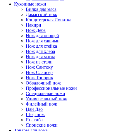
Кухонные ножи
Вилка для мяса
Дамасский нож
Кондитерская Лопатка
Накири
Нож Деба
Нож для овощей
Нож для сашими
Нож для стейка
Нож для хлеба
Нож для масла
Нож из стали
Нож Сантоку
Нож Слайсер
Нож Топорик
Обвалочный нож
Профессиональные ножи
Специальные ножи
Универсальный нож
Филейный нож
Цай Дао
Шеф нож
Янагиба
Японские ножи
Товары для дома