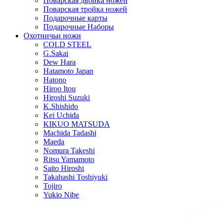
Поварская двойка ножей
Поварская тройка ножей
Подарочные карты
Подарочные Наборы
Охотничьи ножи
COLD STEEL
G.Sakai
Dew Hara
Hatamoto Japan
Hatono
Hiroo Itou
Hiroshi Suzuki
K.Shishido
Kei Uchida
KIKUO MATSUDA
Machida Tadashi
Maeda
Nomura Takeshi
Ritsu Yamamoto
Saito Hiroshi
Takahashi Toshiyuki
Tojiro
Yukio Nibe