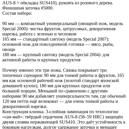
AUS-8 + обкладка SUS410), рукоять из розового дерева.
Финишная заточка #5000.
Состав набора:
90 мм — компактный универсальный (овощной нож, модель
Special 2000): чистка фруктов, цитрусовых, декоративная
нарезка, работа с зеленью и чесноком
165 мм — стандартный сантоку (модель Special 2007):
основной нож для повседневной готовки — мясо, рыба,
овощи
180 мм — крупный сантоку (модель Special 2004): для
активной работы и крупных продуктов
Почему именно эти три ножа. Связка покрывает три
типичных сценария: 90 мм для тонкой работы и фруктов, 165
мм как основной рабочий нож (золотой стандарт японской
домашней кухни), 180 мм для крупных продуктов или
большой порции. Меньший по сравнению с другими
наборами 90 мм добавляет универсальности там, где обычный
120 мм петти ещё великоват — для очень тонкой работы и
декоративной нарезки.
Конструкция клинка. 3-слойная ламинация по технологии
«сан-май»: твёрдый сердечник AUS-8 (58–59 HRC) защищён
двумя слоями нержавеющей SUS410. Это даёт устойчивость к
боковым нагрузкам, долгое удержание заточки и меньшее