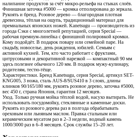
налипание продуктов за счёт микро-рельефа на стыках слоёв.
Финишная заточка #5000 — кромка отполирована до зеркала.
Рукоять и бренд. Розовое дерево — благородная плотная
древесина, тёплая на ощупь, традиционный материал для
премиальных японских ножей. Kanetsugu — производитель из
города Сэки с многолетней репутацией, серия Special —
рабочая премиум-линейка с финишной полировкой кромки.
Кому подойдёт. В подарок повару или семейной паре. На
свадьбу, новоселье, день рождения, юбилей. Семьям с
активной кухней. Тем, кто часто работает с фруктами,
цитрусовыми и декоративной нарезкой — компактный 90 мм
здесь полезнее обычного 120 мм. В подарок мужу-кулинару,
родителям, тестю-тёще.
Характеристики. Бренд Kanetsugu, серия Special, артикул SET-
KNG005, 3 ножа, сталь AUS-8/SUS410 в 3 слоях, длины
клинков 90/165/180 мм, рукоять розовое дерево, заточка #5000,
вес 450 г, страна Япония, гарантия 12 месяцев.
Уход. Только ручная мойка тёплой водой, насухо вытирать. Не
использовать посудомойку, стеклянные и каменные доски.
Рукоять из розового дерева раз в полгода обрабатывать
ореховым или льняным маслом. Правка стальным или
керамическим мусатом раз в 2–3 недели, водный камень
1000/3000 раз в 6–8 месяцев. Срок службы 15–20 лет.