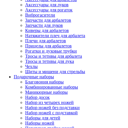
Аксессуары для луков
Аксессуары для рогаток
Виброгасители
Запчасти для арбалетов
Запчасти для луков
Киверы для арбалетов
Натяжители плеч для арбалета
Плечи для арбалетов
Прицелы для арбалетов
Рогатки и духовые трубки
Тросы и тетивы для арбалета
Тросы и тетивы для лука
Чехлы
Щиты и мишени для стрельбы
Подарочные наборы
Благовония наборы
Комбинированные наборы
Маникюрные наборы
Набор досок
Набор из четырех ножей
Набор ножей без подставки
Набор ножей с подставкой
Наборы для детей
Наборы ножей