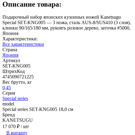
Описание товара:
Подарочный набор японских кухонных ножей Kanetsugu
Special SET-KNG005 — 3 ножа, сталь AUS-8/SUS410 (3 слоя),
клинки 90/165/180 мм, рукоять розовое дерево, заточка #5000,
Япония
Характеристики:
Все характеристики
Страна
Япония
Артикул
SET-KNG005
ШтрихКод
4745090721225
Вес брутто, кг
0,45
Серия
Special series
model
Special series SET-KNG005 18,0 см
Бренд
KANETSUGU
17 070 ₽
/ шт
В корзину