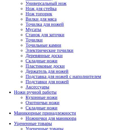
Универсальный нож
Нож для стейка
Нож топорик
Вилки для мяса
Точилка для ножей
Мусаты
Станок для заточки
Точилки
Точильные камни
Электрические точилки
Деревянные доски
Складные ножи
Пластиковые доски
Держатель для ножей
Подставка для ножей с наполнителем
Подставки для ножей
Аксессуары
Ножи ручной работы
Кухонные ножи
Охотничьи ножи
Складные ножи
Маникюрные принадлежности
Ножнички для маникюра
Уцененные товары
Уцененные товары