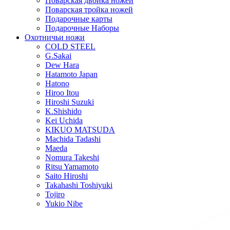
Поварская двойка ножей
Поварская тройка ножей
Подарочные карты
Подарочные Наборы
Охотничьи ножи
COLD STEEL
G.Sakai
Dew Hara
Hatamoto Japan
Hatono
Hiroo Itou
Hiroshi Suzuki
K.Shishido
Kei Uchida
KIKUO MATSUDA
Machida Tadashi
Maeda
Nomura Takeshi
Ritsu Yamamoto
Saito Hiroshi
Takahashi Toshiyuki
Tojiro
Yukio Nibe