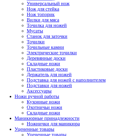
Универсальный нож
Нож для стейка
Нож топорик
Вилки для мяса
Точилка для ножей
Мусаты
Станок для заточки
Точилки
Точильные камни
Электрические точилки
Деревянные доски
Складные ножи
Пластиковые доски
Держатель для ножей
Подставка для ножей с наполнителем
Подставки для ножей
Аксессуары
Ножи ручной работы
Кухонные ножи
Охотничьи ножи
Складные ножи
Маникюрные принадлежности
Ножнички для маникюра
Уцененные товары
Уцененные товары