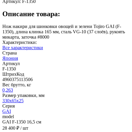
Артикул:
F-1350
Описание товара:
Нож накири для шинковки овощей и зелени Tojiro GAI (F-
1350), длина клинка 165 мм, сталь VG-10 (37 слоёв), рукоять
микарта, заточка #8000
Характеристики:
Все характеристики
Страна
Япония
Артикул
F-1350
ШтрихКод
4960375113506
Вес брутто, кг
0,263
Размер упаковки, мм
330x65x25
Серия
GAI
model
GAI F-1350 16,5 см
28 400 ₽
/ шт