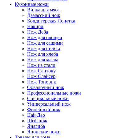
Кухонные ножи
Вилка для мяса
Дамасский нож
Кондитерская Лопатка
Накири
Нож Деба
Нож для овощей
Нож для сашими
Нож для стейка
Нож для хлеба
Нож для масла
Нож из стали
Нож Сантоку
Нож Слайсер
Нож Топорик
Обвалочный нож
Профессиональные ножи
Специальные ножи
Универсальный нож
Филейный нож
Цай Дао
Шеф нож
Янагиба
Японские ножи
Товары для дома