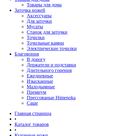
Товары для дома
Заточка ножей
Аксессуары
Для заточки
Мусаты
Станок для заточки
Точилки
Точильные камни
Электрические точилки
Благовония
В дорогу
Держатели и подставки
Длительного горения
Ежедневные
Изысканные
Малодымные
Премиум
Прессованые Himenoka
Саше
Главная страница
•
Каталог товаров
•
Кухонные ножи