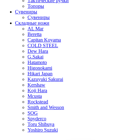
Тактические ручки
Топоры
Сувениры
Сувениры
Складные ножи
AL Mar
Beretta
Capitan Koyama
COLD STEEL
Dew Hara
G.Sakai
Hatamoto
Higonokami
Hikari Japan
Kazuyuki Sakurai
Kershaw
Koji Hara
Mcusta
Rockstead
Smith and Wesson
SOG
Spyderco
Toru Shibuya
Yoshiro Suzuki