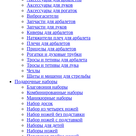
Аксессуары для луков
Аксессуары для рогаток
Виброгасители
Запчасти для арбалетов
Запчасти для луков
Киверы для арбалетов
Натяжители плеч для арбалета
Плечи для арбалетов
Прицелы для арбалетов
Рогатки и духовые трубки
Тросы и тетивы для арбалета
Тросы и тетивы для лука
Чехлы
Щиты и мишени для стрельбы
Подарочные наборы
Благовония наборы
Комбинированные наборы
Маникюрные наборы
Набор досок
Набор из четырех ножей
Набор ножей без подставки
Набор ножей с подставкой
Наборы для детей
Наборы ножей