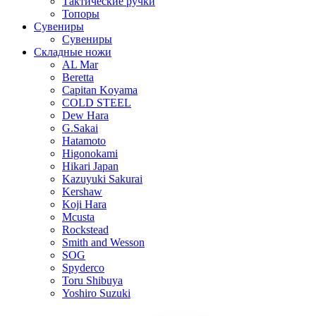
Тактические ручки
Топоры
Сувениры
Сувениры
Складные ножи
AL Mar
Beretta
Capitan Koyama
COLD STEEL
Dew Hara
G.Sakai
Hatamoto
Higonokami
Hikari Japan
Kazuyuki Sakurai
Kershaw
Koji Hara
Mcusta
Rockstead
Smith and Wesson
SOG
Spyderco
Toru Shibuya
Yoshiro Suzuki