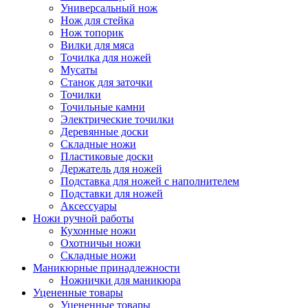
Универсальный нож
Нож для стейка
Нож топорик
Вилки для мяса
Точилка для ножей
Мусаты
Станок для заточки
Точилки
Точильные камни
Электрические точилки
Деревянные доски
Складные ножи
Пластиковые доски
Держатель для ножей
Подставка для ножей с наполнителем
Подставки для ножей
Аксессуары
Ножи ручной работы
Кухонные ножи
Охотничьи ножи
Складные ножи
Маникюрные принадлежности
Ножнички для маникюра
Уцененные товары
Уцененные товары