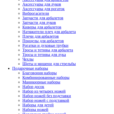
Аксессуары для луков
Аксессуары для рогаток
Виброгасители
Запчасти для арбалетов
Запчасти для луков
Киверы для арбалетов
Натяжители плеч для арбалета
Плечи для арбалетов
Прицелы для арбалетов
Рогатки и духовые трубки
Тросы и тетивы для арбалета
Тросы и тетивы для лука
Чехлы
Щиты и мишени для стрельбы
Подарочные наборы
Благовония наборы
Комбинированные наборы
Маникюрные наборы
Набор досок
Набор из четырех ножей
Набор ножей без подставки
Набор ножей с подставкой
Наборы для детей
Наборы ножей