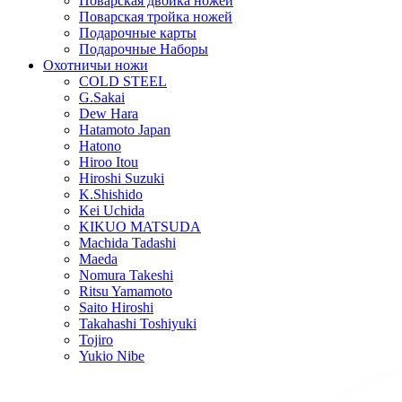
Поварская двойка ножей
Поварская тройка ножей
Подарочные карты
Подарочные Наборы
Охотничьи ножи
COLD STEEL
G.Sakai
Dew Hara
Hatamoto Japan
Hatono
Hiroo Itou
Hiroshi Suzuki
K.Shishido
Kei Uchida
KIKUO MATSUDA
Machida Tadashi
Maeda
Nomura Takeshi
Ritsu Yamamoto
Saito Hiroshi
Takahashi Toshiyuki
Tojiro
Yukio Nibe