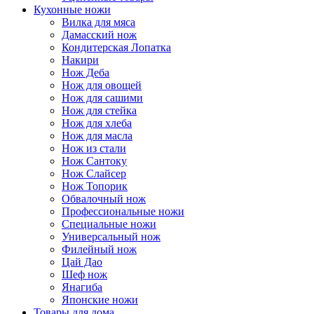
Кухонные ножи
Вилка для мяса
Дамасский нож
Кондитерская Лопатка
Накири
Нож Деба
Нож для овощей
Нож для сашими
Нож для стейка
Нож для хлеба
Нож для масла
Нож из стали
Нож Сантоку
Нож Слайсер
Нож Топорик
Обвалочный нож
Профессиональные ножи
Специальные ножи
Универсальный нож
Филейный нож
Цай Дао
Шеф нож
Янагиба
Японские ножи
Товары для дома